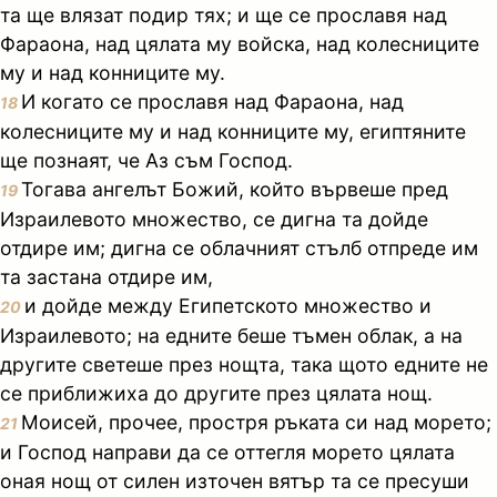
та ще влязат подир тях; и ще се прославя над
Фараона, над цялата му войска, над колесниците
му и над конниците му.
И когато се прославя над Фараона, над
18
колесниците му и над конниците му, египтяните
ще познаят, че Аз съм Господ.
Тогава ангелът Божий, който вървеше пред
19
Израилевото множество, се дигна та дойде
отдире им; дигна се облачният стълб отпреде им
та застана отдире им,
и дойде между Египетското множество и
20
Израилевото; на едните беше тъмен облак, а на
другите светеше през нощта, така щото едните не
се приближиха до другите през цялата нощ.
Моисей, прочее, простря ръката си над морето;
21
и Господ направи да се оттегля морето цялата
оная нощ от силен източен вятър та се пресуши