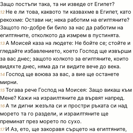
Защо постъпи така, та ни изведе от Египет?
Не е ли това, каквото ти казвахме в Египет, като
12
рекохме: Остави ни; нека работим на египтяните?
Защото по-добре би било за нас да работим на
египтяните, отколкото да измрем в пустинята.
А Моисей каза на людете: Не бойте се; стойте и
13
гледайте избавлението, което Господ ще извърши
за вас днес; защото колкото за египтяните, които
видяхте днес, няма да ги видите вече до века.
Господ ще воюва за вас, а вие ще останете
14
мирни.
Тогава рече Господ на Моисея: Защо викаш към
15
Мене? Кажи на израилтяните да вървят напред.
А ти дигни жезъла си и простри ръката си над
16
морето та го раздели, и израилтяните ще
преминат през морето по сухо.
И Аз, ето, ще закоравя сърцето на египтяните,
17