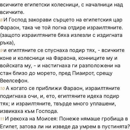
всичките египетски колесници, с началници над
всичките.
И Господ закорави сърцето на египетския цар
8
Фараон, така че той погна отдире израилтяните.
(защото израилтяните бяха излезли с издигната
ръка),
и египтяните се спуснаха подир тях, - всичките
9
коне и колесници на Фараона, конниците му и
войската му, - и настигнаха ги разположени на
стан близо до морето, пред Пиаирот, срещу
Веелсефон.
А когато се приближи Фараон, израилтяните
10
подигнаха очи, и, ето, египтяните идеха подир
тях; и израилтяните, твърде много уплашени,
извикаха към Господа.
И рекоха на Моисея: Понеже нямаше гробища в
11
Египет, затова ли ни изведе да умрем в пустинята?