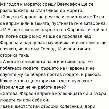
Мигодол и морето; срещу Веелсефон ще се
разположите на стан близо до морето.
Защото Фараон ще рече за израилтяните: Те са
3
се впримчили в земята; пустинята ги е затворила.
И Аз ще закоравя сърцето на Фараона, и той ще
4
ги погне отдире; но Аз ще се прославя над
Фараона и над цялата му войска, и египтяните ще
познаят, че Аз съм Господ. И израилтяните
сториха така.
А когато се извести на египетския цар, че
5
побягнаха людете, сърцето на Фараона и на
слугите му се обърна против людете, и рекоха:
Какво е това що сторихме, гдето пуснахме
Израиля да не ни работи вече?
Затова, Фараон впрегна колесницата си и събра
6
людете си при себе си;
взе и шестстотин отборни колесници, дори
7