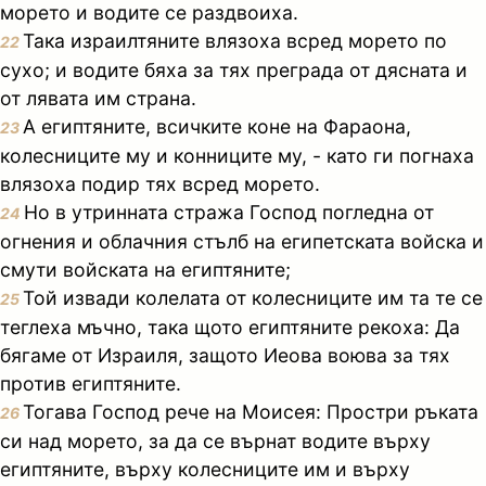
морето и водите се раздвоиха.
Така израилтяните влязоха всред морето по
22
сухо; и водите бяха за тях преграда от дясната и
от лявата им страна.
А египтяните, всичките коне на Фараона,
23
колесниците му и конниците му, - като ги погнаха
влязоха подир тях всред морето.
Но в утринната стража Господ погледна от
24
огнения и облачния стълб на египетската войска и
смути войската на египтяните;
Той извади колелата от колесниците им та те се
25
теглеха мъчно, така щото египтяните рекоха: Да
бягаме от Израиля, защото Иеова воюва за тях
против египтяните.
Тогава Господ рече на Моисея: Простри ръката
26
си над морето, за да се върнат водите върху
египтяните, върху колесниците им и върху