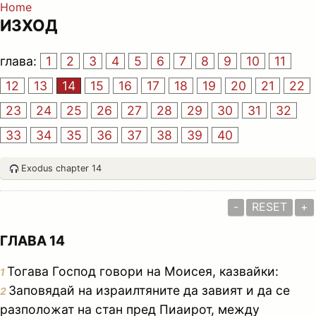
Home
ИЗХОД
глава:
1
2
3
4
5
6
7
8
9
10
11
12
13
14
15
16
17
18
19
20
21
22
23
24
25
26
27
28
29
30
31
32
33
34
35
36
37
38
39
40
Exodus chapter 14
-
RESET
+
ГЛАВА 14
Тогава Господ говори на Моисея, казвайки:
1
Заповядай на израилтяните да завият и да се
2
разположат на стан пред Пиаирот, между