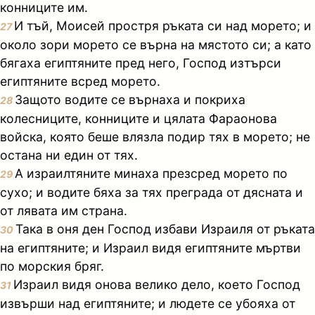
конниците им.
И тъй, Моисей простря ръката си над морето; и
27
около зори морето се върна на мястото си; а като
бягаха египтяните пред него, Господ изтърси
египтяните всред морето.
Защото водите се върнаха и покриха
28
колесниците, конниците и цялата Фараонова
войска, която беше влязла подир тях в морето; не
остана ни един от тях.
А израилтяните минаха презсред морето по
29
сухо; и водите бяха за тях преграда от дясната и
от лявата им страна.
Така в оня ден Господ избави Израиля от ръката
30
на египтяните; и Израил видя египтяните мъртви
по морския бряг.
Израил видя онова велико дело, което Господ
31
извърши над египтяните; и людете се убояха от