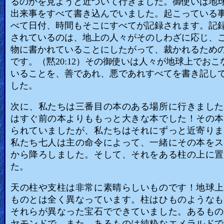
るのかを見ようと近づいて行きました。御使いは地
出来事をすべて書き込んでいました。起こっている
べて日付、時間もそこにすべてが記録されます。記
されているのは、地上の人々がそのしわざに応じ、
物に書かれていることにしたがって、裁かれるため
です。（黙20:12）その御使いは人々が地球上でおこ
いることを、善であれ、悪であれすべてを書き記し
した。
次に、私たちは三番目の本のある場所に行きました
はすぐ前の本よりももっと大きな本でした！その本
られていましたが、私たちはそれにずっと近寄りま
私たち七人は主の命令によって、一緒にその本をス
から降ろしました。そして、それをある柱の上に置
た。
天の柱や支柱は非常に素晴らしいものです！地球上
ものとは全く異なっています。柱はひものようなも
それらが異なった宝石でできていました。あるもの
ヤモンドで、また、あるものは純粋なエメラルドで