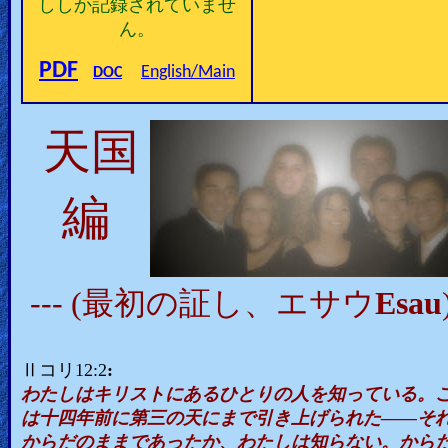
ししか記録されていませ
🎞
ん。
Kids
PDF
English/Main
DOC
Videos
天国
🎞
Worship
編
Music
🎞
--- (最初の証し、エサウ
Esau
Vids
for
New
Ⅱコリ12:2
:
わたしはキリストにあるひとりの人を知っている。
Believers
は十四年前に第三の天にまで引き上げられた――そ
からだのままであったか、わたしは知らない。から