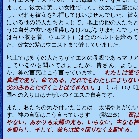
主イエスキリストの地上での母親マリアを見ること
ました。彼女は美しい女性でした。彼女は王座には
し、だれも彼女を礼拝してはいませんでした。彼女
にいる他の婦人たちと同じで、地上の他の人たちと
うに自分の救いを獲得しなければなりませんでした
は白い衣を着、ウエストには金のベルトを締めて
た。彼女の髪はウエストまで達していました。
地上では多くの人たちがイエスの母親であるマリア
しているのを聞いてきましたが、皆さん、よろし
か、神の言葉はこう言っています。「
わたしは道で
真理であり、命である。だれでもわたしによらない
父のみもとに行くことはできない。
」（ﾖﾊﾈ14:6
国への入り口はナザレのイエスご自身です。
また、私たちの気が付いたことは、太陽や月がない
す。神の言葉はこう言っています。（黙22:5）「
夜
やない。あかりも太陽の光も、いらない。主なる神
を照らし、そして、彼らは世々限りなく支配する。