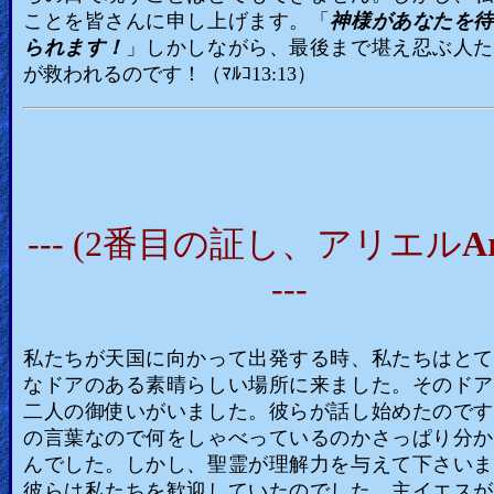
ことを皆さんに申し上げます。「
神様があなたを待
られます！
」しかしながら、最後まで堪え忍ぶ人た
が救われるのです！（ﾏﾙｺ13:13）
--- (2番目の証し、アリエル
Ar
---
私たちが天国に向かって出発する時、私たちはとて
なドアのある素晴らしい場所に来ました。そのドア
二人の御使いがいました。彼らが話し始めたのです
の言葉なので何をしゃべっているのかさっぱり分か
んでした。しかし、聖霊が理解力を与えて下さいま
彼らは私たちを歓迎していたのでした。主イエスが