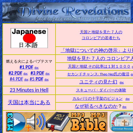
Home:
天国と地獄を見た７人の
Mobile
コロンビアの若者たち
「地獄についての神の啓示」より
Home: Original Style
地獄を見た７人の コロンビア
燃える火によるバプテスマ
ðŸ”
天国と地獄 その比率は１対１０００
#1 PDF
doc
#2 PDF
#3 PDF
doc
doc
セカンドチャンス: Theo Nez氏の復活
d
Search
#4 PDF
#5
PDF
doc
doc
ユニティの見た幻
doc
Site
23 Minutes in Hell
スキューバ・ダイバーの体験
カルバリの十字架のビジョン
doc
🎞
天国は本当にある
なぜ祈るべきなのか
？
doc
Christian
Netflix