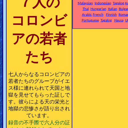
７人の
🎞
Malaysian
Indonesian
Tagalog
A
Thai
Hungarian
Italian
Bulga
Bible
コロンビ
Arabic
French
Finnish
Roman
Movies
Portuguese
Tagalog
Hausa
U
アの若者
🎞
Gospel
たち
Videos
🎞
七人からなるコロンビアの
Godly
若者たちのグループがイエ
Movies
ス様に連れられて天国と地
獄を見せてもらった証しで
す。彼らによる天の栄光と
🎞
地獄の悲惨さが語り出され
CBN
ています。
Videos
録音の不手際で六人分の証