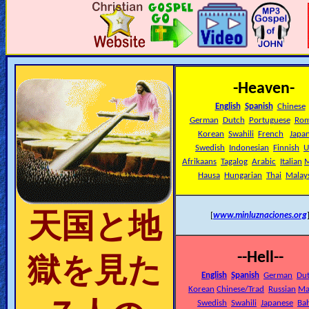
🎞
Jewish
Stories
-Heaven-
🎞
English
Spanish
Chinese
X-
German
Dutch
Portuguese
Rom
Korean
Swahili
French
Japa
Witch
Swedish
Indonesian
Finnish
U
Afrikaans
Tagalog
Arabic
Italian
M
🎞
Hausa
Hungarian
Thai
Malay
X-
天国と地
[
www.minluznaciones.org
Muslim
MP3
--Hell--
獄を見た
Bible
English
Spanish
German
Du
Korean
Chinese/Trad
Russian
Ma
Swedish
Swahili
Japanese
Ba