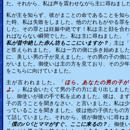
た。それから、私は声を震わせながら主に尋ねまし
私が主を知らず、彼がまことの命であることを知ら
た時、私は失敗をしました。他のだれもがやる罪を
した。その罪とは妊娠中絶です！私は主と顔を合わ
ればならない瞬間でした。私は主に尋ねました。「
私が昔中絶した赤ん坊もここにいますか？
」主は「
と答えられました。 私は一方の側に歩き始めまし
に、美しい男の子が見えました。その男の子の側に
がいました。御使いは主の方を見ており、その少年
をこちらに向けていました。
主が言われました。「
ほら、あなたの男の子が
よ。
」私は会いたくて男の子の方に走り出しました
し、御使いが彼の手で私を止めました。彼は、まず
子の言うことを聞きなさい、と言いました。私は少
っていることを聞きました。彼は他の子供たちの方
て話していました。それから、彼が御使いに尋ねま
「
僕のパパとママがすぐ、ここに来るの？
」 御使