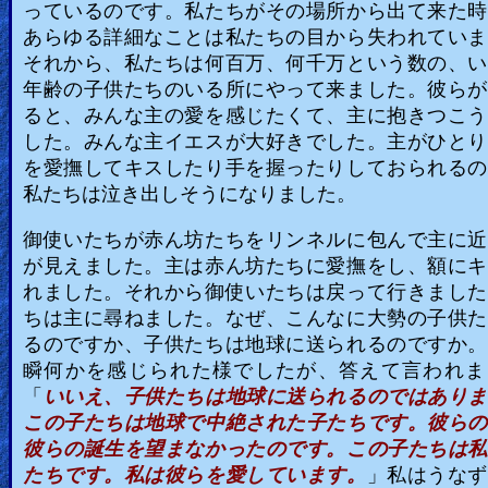
っているのです。私たちがその場所から出て来た時
あらゆる詳細なことは私たちの目から失われていま
それから、私たちは何百万、何千万という数の、い
年齢の子供たちのいる所にやって来ました。彼らが
ると、みんな主の愛を感じたくて、主に抱きつこう
した。みんな主イエスが大好きでした。主がひとり
を愛撫してキスしたり手を握ったりしておられるの
私たちは泣き出しそうになりました。
御使いたちが赤ん坊たちをリンネルに包んで主に近
が見えました。主は赤ん坊たちに愛撫をし、額にキ
れました。それから御使いたちは戻って行きました
ちは主に尋ねました。なぜ、こんなに大勢の子供た
るのですか、子供たちは地球に送られるのですか。
瞬何かを感じられた様でしたが、答えて言われま
「
いいえ、子供たちは地球に送られるのではありま
この子たちは地球で中絶された子たちです。彼らの
彼らの誕生を望まなかったのです。この子たちは私
たちです。私は彼らを愛しています。
」私はうなず