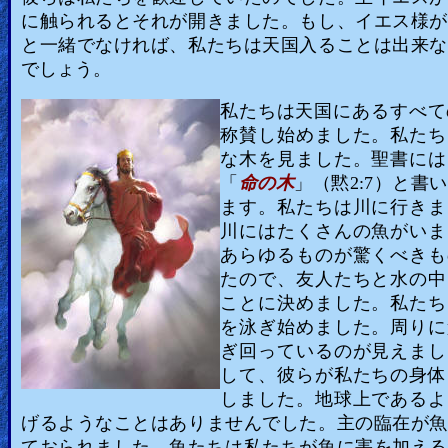
に触られるとそれが開きました。もし、イエス様が
と一緒でなければ、私たちは天国入ることは出来な
でしょう。
私たちは天国にあるすべて
称賛し始めました。私たち
な木を見ました。聖書には
「
命の木
」（黙2:7）と書
ます。私たちは川に行きま
川にはたくさんの魚がいま
あらゆるものが驚くべきも
たので、友人たちと水の中
ことに決めました。私たち
を泳ぎ始めました。周りに
ぎ回っているのが見えまし
して、彼らが私たちの身体
しました。地球上であるよ
げるようなことはありませんでした。主の臨在が魚
ておられました。魚たちは私たちが魚に害を加える