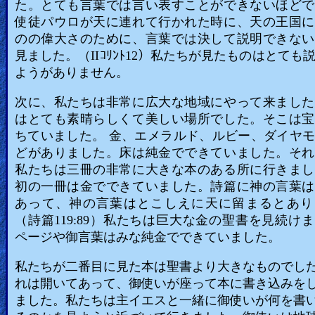
た。とても言葉では言い表すことができないほどで
使徒パウロが天に連れて行かれた時に、天の王国に
のの偉大さのために、言葉では決して説明できない
見ました。（IIｺﾘﾝﾄ12）私たちが見たものはとても
ようがありません。
次に、私たちは非常に広大な地域にやって来ました
はとても素晴らしくて美しい場所でした。そこは宝
ちていました。 金、エメラルド、ルビー、ダイヤ
どがありました。床は純金でできていました。それ
私たちは三冊の非常に大きな本のある所に行きまし
初の一冊は金でできていました。詩篇に神の言葉は
あって、神の言葉はとこしえに天に留まるとあり
（詩篇119:89）私たちは巨大な金の聖書を見続け
ページや御言葉はみな純金でできていました。
私たちが二番目に見た本は聖書より大きなものでし
れは開いてあって、御使いが座って本に書き込みを
ました。私たちは主イエスと一緒に御使いが何を書