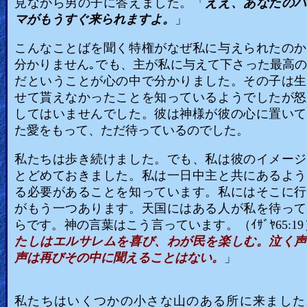
見ながら男の子に答えました。「
ええ、あなたのパ
マがもうすぐ来られますよ。
」
こんなことばを聞く特権がなぜ私に与えられたのか
分かりません｡でも、主が私に与えて下さった最高
だということが心の中で分かりました。その子は生
せて貰えなかったことを知っているようでしたが怒
してはいませんでした。彼は神様が彼の心に置いて
た愛をもって、ただ待っているのでした。
私たちは歩き続けました。でも、私は彼のイメージ
とどめておきました。私は一日中主と共にあるよう
る必要があることを知っています。私にはそこに行
がもう一つあります。天国にはある人が私を待って
らです。神の言葉はこう言っています。（ｲｻﾞﾔ65:19
たしはエルサレムを喜び、わが民を楽しむ。泣く声
声は再びその中に聞えることはない。
」
私たちはいくつかの小さな山のある所に来ました