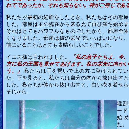
れてであったか、それも知らない。神がご存じであ
Heaven
私たちが最初の経験をしたとき、私たちはその部屋
した。部屋は主の臨在から来る光で再び満ち始めま
Hell
それはとてもパワフルなものでしたから、部屋全体
くなりました。部屋は彼の栄光でいっぱいになり、
前にいることはとても素晴らしいことでした。
Prayer
イエス様は言われました。
「私の息子たちよ、今、
方に私の王国を見せてあげます。私の栄光に向かい
う。」
私たちは手を繋いで上の方に挙げられてい
Bible/Study
た。下を見ると、私たちは自分の体から抜け出すと
した。私たちが体から抜け出すと、白い衣を着せら
それから、
Jesus
猛烈
ード
Warfare
始
た。