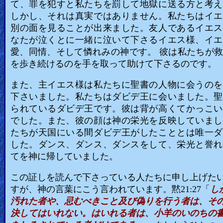
て、罪を犯すと私たちを罰して地獄に送る方と考え
しかし、それは真実ではありません。私たちはイエ
別の面を見ることが出来ました。友人であるイエス
なたが泣くとに一緒に泣いて下さるイエス様、イエ
愛、同情、そして憐れみの神です。 彼は私たちが
を歩き続けるのを手を取って助けて下さるのです。
また、主イエス様は私たちに聖書の人物に会うのを
下さいました。私たちはダビデ王に会いました。聖
られているダビデ王です。彼は背が高くてかっこい
でした。また、彼の顔は神の栄光を反映していまし
たちが天国にいる間ダビデ王がしたこととは唯一ダ
した。ダンス、ダンス、ダンスをして、栄光と誉れ
てを神に帰していました。
この証しを読んで下さっている人たちに申し上げた
すが、神の言葉にこう言われています。黙21:27「
し
汚れた者や、忌むべきこと及び偽りを行う者は、そ
決してはいれない。はいれる者は、小羊のいのちの