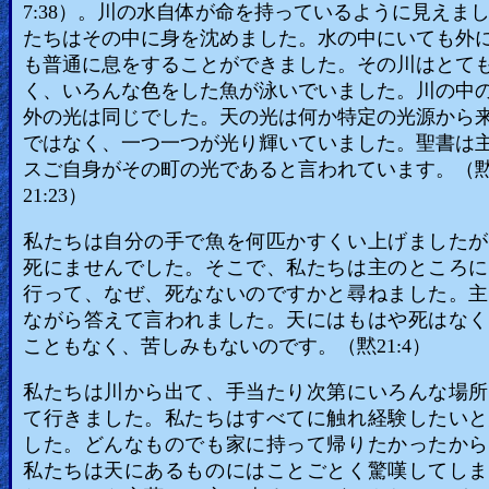
7:38）。川の水自体が命を持っているように見えま
たちはその中に身を沈めました。水の中にいても外
も普通に息をすることができました。その川はとて
く、いろんな色をした魚が泳いでいました。川の中
外の光は同じでした。天の光は何か特定の光源から
ではなく、一つ一つが光り輝いていました。聖書は
スご自身がその町の光であると言われています。（
21:23）
私たちは自分の手で魚を何匹かすくい上げましたが
死にませんでした。そこで、私たちは主のところに
行って、なぜ、死なないのですかと尋ねました。主
ながら答えて言われました。天にはもはや死はなく
こともなく、苦しみもないのです。（黙21:4）
私たちは川から出て、手当たり次第にいろんな場所
て行きました。私たちはすべてに触れ経験したいと
した。どんなものでも家に持って帰りたかったから
私たちは天にあるものにはことごとく驚嘆してしま