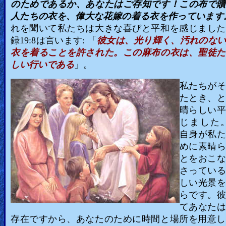
のためであるか、あなたはご存知です！この布で贖
人たちの衣を、偉大な花嫁の着る衣を作っています
れを聞いて私たちは大きな喜びと平和を感じました
録19:8は言います: 「
彼女は、光り輝く、汚れのな
衣を着ることを許された。この麻布の衣は、聖徒た
しい行いである
」。
私たちがそ
たとき、と
晴らしい平
じました。
自身が私た
めに素晴ら
とをおこな
さっている
しい光景を
らです。彼
てあなたは
存在ですから、あなたのために時間と場所を用意し