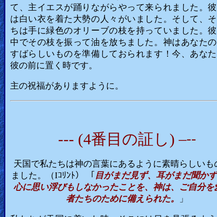
て、主イエスが踊りながらやって来られました。彼
は白い衣を着た大勢の人々がいました。そして、そ
ちは手に緑色のオリーブの枝を持っていました。彼
中でその枝を振って油を放ちました。神はあなたの
すばらしいものを準備しておられます！今、あなた
彼の前に置く時です。
主の祝福がありますように。
--- (4番目の証し) –
--
天国で私たちは神の言葉にあるように素晴らしいも
ました。（Iｺﾘﾝﾄ） 「
目がまだ見ず、耳がまだ聞かず
心に思い浮びもしなかったことを、神は、ご自分を
者たちのために備えられた。
」