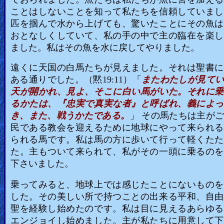
ことはしないことを知って私たちを信頼していまし
匹を掴んで水から上げても、驚いたことにその魚は
おとなしくしていて、私の手の中で主の臨在を楽し
ました。私はその魚を水に戻してやりました。
遠くに天国の白馬たちが見えました。それは聖書に
ある通りでした。（黙19:11）「
またわたしが見てい
天が開かれ、見よ、そこに白い馬がいた。それに乗
るかたは、『忠実で真実な者』と呼ばれ、義によっ
き、また、戦うかたである。
」 その馬たちは主が
民である教会を迎えるために地球にやって来られる
られる馬です。私は馬の方に歩いて行って軽くたた
た。主もついて来られて、私がその一頭に乗るのを
下さいました。
乗ってみると、地球上では感じたことにないものを
した。その美しい所で持つことの出来る平和、自由
聖を経験し始めたのです。私は目に見えるあらゆる
エンジョイし始めました。主が私たちに用意して下