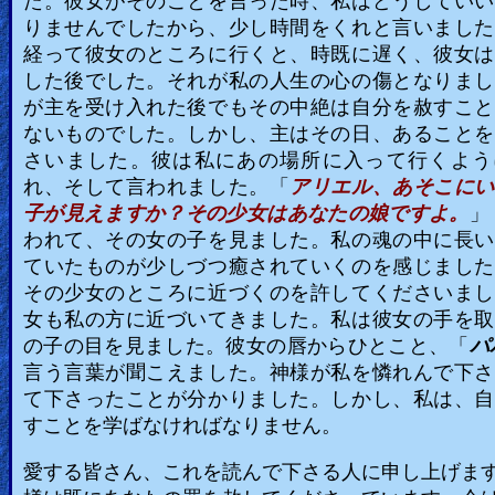
た。彼女がそのことを言った時、私はどうしていい
りませんでしたから、少し時間をくれと言いました
経って彼女のところに行くと、時既に遅く、彼女は
した後でした。それが私の人生の心の傷となりまし
が主を受け入れた後でもその中絶は自分を赦すこと
ないものでした。しかし、主はその日、あることを
さいました。彼は私にあの場所に入って行くよう
れ、そして言われました。「
アリエル、あそこにい
子が見えますか？その少女はあなたの娘ですよ。
」
われて、その女の子を見ました。私の魂の中に長い
ていたものが少しづつ癒されていくのを感じました
その少女のところに近づくのを許してくださいまし
女も私の方に近づいてきました。私は彼女の手を取
の子の目を見ました。彼女の唇からひとこと、「
パ
言う言葉が聞こえました。神様が私を憐れんで下さ
て下さったことが分かりました。しかし、私は、自
すことを学ばなければなりません。
愛する皆さん、これを読んで下さる人に申し上げま