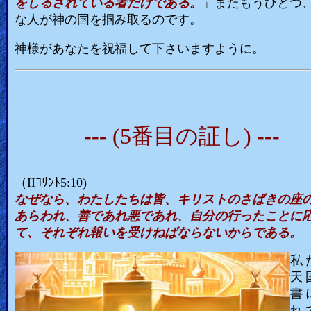
をしるされている者だけである。
」またもうひとつ
な人が神の国を掴み取るのです。
神様があなたを祝福して下さいますように。
--- (5番目の証し) ---
（IIｺﾘﾝﾄ5:10)
なぜなら、わたしたちは皆、キリストのさばきの座
あらわれ、善であれ悪であれ、自分の行ったことに
て、それぞれ報いを受けねばならないからである。
私
天
書
れ