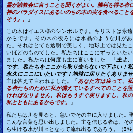
霊が諸教会に言うことを聞くがよい。勝利を得る者
神のパラダイスにあるいのちの木の実を食べること
Ask
そう』。
」
AI
Bible
この木はイエス様のシンボルです。キリストは永遠
からです。その木の後ろには水晶のような川があ
Questions
た。それはとても透明で美しく、地球上では見たこ
いほどのものでした。私たちはここにずっといたい
Something
ました。私たちは何度も主に言いました。「
主よ、
Funny...
です。私たちをここから取り去らないで下さい！私
永久にここにいたいです！地球に戻りたくありませ
2nd
主は答えて言われました。「
あなた方は戻って、私
Page,
る者たちのために私が備えているすべてのことを証
Older
ければなりません。私はもうすぐ戻りますし、私の
私とともにあるからです。
Material
」
私たちは川を見ると、急いでその中に入りました。
こんな言葉を思い出しました。主を信じる者は、そ
×
ら生ける水が川々となって流れ出るであろう。（ﾖﾊﾈ