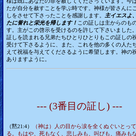
様は既にあなたの罪を赦してくださっています。今
たが自分を赦すことを学ぶ時です。神様が皆さんに
しをさせて下さったことを感謝します。
主イエスよ
たに誉れと栄光を帰します！
この証しは主からのも
す。主がこの啓示を受けるのを許して下さいました
証しを読まれる兄弟たちひとりひとりもこの証しの
受けて下さるように、また、これを他の多くの人た
えて祝福を与えてくださるように希望します。神の
ありますように。
--- (3番目の証し) ---
（黙21:4）
（神は）人の目から涙を全くぬぐいとっ
る。もはや、死もなく、悲しみも、叫びも、痛みも