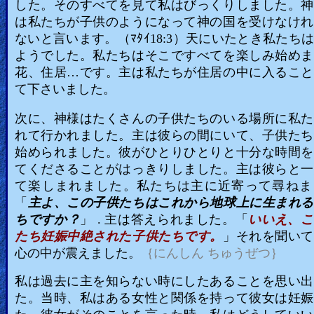
した。そのすべてを見て私はびっくりしました。神
は私たちが子供のようになって神の国を受けなけれ
ないと言います。（ﾏﾀｲ18:3）天にいたとき私たち
ようでした。私たちはそこですべてを楽しみ始めま
花、住居…です。主は私たちが住居の中に入ること
て下さいました。
次に、神様はたくさんの子供たちのいる場所に私た
れて行かれました。主は彼らの間にいて、子供たち
始められました。彼がひとりひとりと十分な時間を
てくださることがはっきりしました。主は彼らと一
て楽しまれました。私たちは主に近寄って尋ねま
「
主よ、この子供たちはこれから地球上に生まれる
ちですか？
」 . 主は答えられました。「
いいえ、こ
たち妊娠中絶された子供たちです。
」それを聞いて
心の中が震えました。
｛にんしん ちゅうぜつ｝
私は過去に主を知らない時にしたあることを思い出
た。当時、私はある女性と関係を持って彼女は妊娠