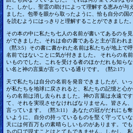
た。しかし、聖霊の助けによって理解する恵みが与
ました。包帯を眼から取ったように、恰も自分の国
を読むようにはっきりと理解することができました
その本の中に私たち七人の名前が書いてあるのを見
ができました。それは命の書であると主が言われま
（黙3:5）その書に書かれた名前は私たちが地上で
名前ではないことに気が付きました。 それらの名
いものでした。これを受ける者のほかだれも知らな
い名と神の言葉が言っている通りです。（黙2:17）
天で私たちは自分の名前を発音できましたが、いっ
が私たちを地球に戻されると、私たちの記憶と心か
らの名前は消し去られました。神の言葉は永遠です
て、それを実現させなければなりません。皆さん、
言っています。（黙3:11） あなたの冠がだれにも
いように、自分の持っているものを堅く守っていな
天には何百万もの素晴らしいものがあります。でも
ちの口で現すことはとてもできません。しかし、私