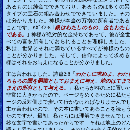
あるものは純金でできており、あるものは多くの異
タイプの宝石の組み合わせでできていました。その
は分かりました。神様が本当の万物の所有者である
ことです。ﾊｶﾞｲ2:8 ｢
銀はわたしのもの、金もわたし
である。
｣
神様が絶対的な金持ちであって、彼が全
べての富を所有しておられることを理解しました。
私は、世界とそれに満ちているすべてが神様のもの
ことが分かりました。そして、信仰によって求める
様はそれをお与えになることが分かりました。
主は言われました。詩篇2:8「
わたしに求めよ、わた
ろもろの国を嗣業としておまえに与え、地のはてま
まえの所有として与える。
」私たちが柱の上に置い
非常に大きかったので、ページをめくるために私た
ージの反対側まで歩いて行かなければなりませんで
主が言われたので、その本に書いてあることを読も
たのですが、最初、私たちには理解できませんでし
妙な文字で書いてあったからです。それは地上のど
語とも異なっていました。 それは何か全く天的なも