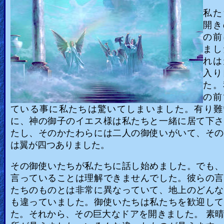
私た
Revelations
開き
の前
まし
Testimonies
れは
入り
た。
Evangelism
の前
ている事に私たちは驚いてしまいました。有り難
に、神の御子のイエス様は私たちと一緒に居て下さ
Documentaries
たし、そのかたわらには二人の御使いがいて、その
は翼が四つありました。
Islam
その御使いたちが私たちに話し始めました。でも、
言っていることは理解できませんでした。彼らの言
たちのものとは非常に異なっていて、地上のどんな
Other
も違っていました。御使いたちは私たちを歓迎して
た。それから、その巨大なドアを開きました。 素