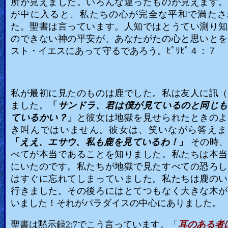
所が見えました。いろんな違ったものが見えます。
が中に入ると、私たちの心が完全な平和で満たさ
Other
た。聖書は言っています。人知ではとうてい測り知
Languages
のできない神の平安が、あなたがたの心と思いとを
スト・イエスにあって守るであろう。ﾋﾟﾘﾋﾟ４：７
Contact/Feedback/Donate
私が最初に見たのものは鹿でした。私は友人に訊（
Follow
ました。
「
サンドラ、君は僕が見ているのと同じも
us
ているかい？
」
と彼女は地獄を見せられたときのよ
Social
き叫んではいません。彼女は、笑いながら答えま
Media
「
ええ、エサウ、私も鹿を見ているわ！
」
その時、
べてが本当であることを知りました。私たちは本当
にいたのです。私たちが地獄で見たすべての恐ろし
PDF
はすぐに忘れてしまっていました。私たちは鹿のい
Books
行きました。その後ろにはとてつもなく大きな木が
いました！それがパラダイスの中心にありました。
Random
聖書は黙示録2:7でこう言っています。「
耳のある者
Video