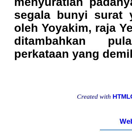
menyuratlah padanya
segala bunyi surat 
oleh Yoyakim, raja Y
ditambahkan pu
perkataan yang demi
Created with
HTMLC
Web