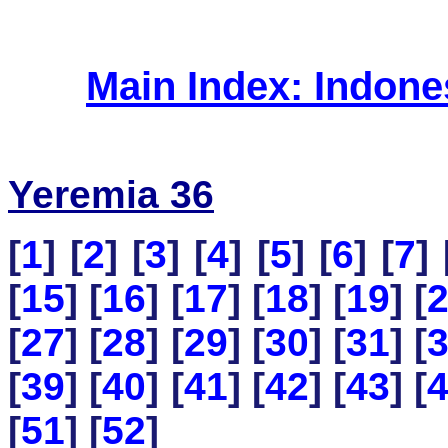
Main Index: Indon
Yeremia 36
[
1
] [
2
] [
3
] [
4
] [
5
] [
6
] [
7
] 
[
15
] [
16
] [
17
] [
18
] [
19
] [
[
27
] [
28
] [
29
] [
30
] [
31
] [
[
39
] [
40
] [
41
] [
42
] [
43
] [
[
51
] [
52
]