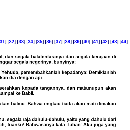
31
] [
32
] [
33
] [
34
] [
35
] [
36
] [
37
] [
38
] [
39
] [
40
] [
41
] [
42
] [
43
] [
44
]
, dan segala balatentaranya dan segala kerajaan di
nggar segala negerinya, bunyinya:
raja Yehuda, persembahkanlah kepadanya: Demikianlah
kan dia dengan api.
diserahkan kepada tangannya, dan matamupun akan
ampai ke Babil.
n akan halmu: Bahwa engkau tiada akan mati dimakan
segala raja dahulu-dahulu, yaitu yang dahulu dari
ah, tuanku! Bahwasanya kata Tuhan: Aku juga yang