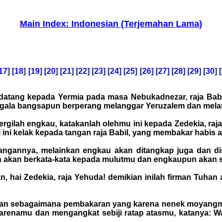
Main Index: Indonesian (Terjemahan Lama)
17
] [
18
] [
19
] [
20
] [
21
] [
22
] [
23
] [
24
] [
25
] [
26
] [
27
] [
28
] [
29
] [
30
] [
 datang kepada Yermia pada masa Nebukadnezar, raja Babil
egala bangsapun berperang melanggar Yeruzalem dan mela
 Pergilah engkau, katakanlah olehmu ini kepada Zedekia, 
ni kelak kepada tangan raja Babil, yang membakar habis a
 tangannya, melainkan engkau akan ditangkap juga dan 
n akan berkata-kata kepada mulutmu dan engkaupun akan s
n, hai Zedekia, raja Yehuda! demikian inilah firman Tuha
dan sebagaimana pembakaran yang karena nenek moyangmu, 
renamu dan mengangkat sebiji ratap atasmu, katanya: W