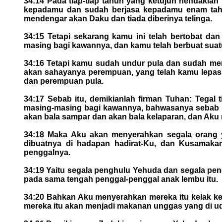
34:14 Pada tiap-tiap tahun yang ketujuh hendakla
kepadamu dan sudah berjasa kepadamu enam tahu
mendengar akan Daku dan tiada diberinya telinga.
34:15 Tetapi sekarang kamu ini telah bertobat d
masing bagi kawannya, dan kamu telah berbuat suatu
34:16 Tetapi kamu sudah undur pula dan sudah m
akan sahayanya perempuan, yang telah kamu lepask
dan perempuan pula.
34:17 Sebab itu, demikianlah firman Tuhan: Tega
masing-masing bagi kawannya, bahwasanya sebab i
akan bala sampar dan akan bala kelaparan, dan Aku 
34:18 Maka Aku akan menyerahkan segala orang y
dibuatnya di hadapan hadirat-Ku, dan Kusamakan
penggalnya.
34:19 Yaitu segala penghulu Yehuda dan segala peng
pada sama tengah penggal-penggal anak lembu itu.
34:20 Bahkan Aku menyerahkan mereka itu kelak k
mereka itu akan menjadi makanan unggas yang di ud