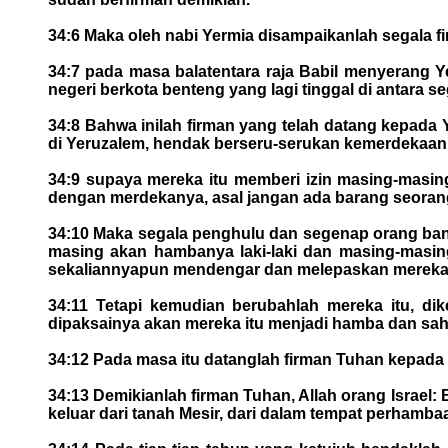
34:6 Maka oleh nabi Yermia disampaikanlah segala fi
34:7 pada masa balatentara raja Babil menyerang Ye
negeri berkota benteng yang lagi tinggal di antara s
34:8 Bahwa inilah firman yang telah datang kepada 
di Yeruzalem, hendak berseru-serukan kemerdekaan 
34:9 supaya mereka itu memberi izin masing-masin
dengan merdekanya, asal jangan ada barang seora
34:10 Maka segala penghulu dan segenap orang bany
masing akan hambanya laki-laki dan masing-masin
sekaliannyapun mendengar dan melepaskan mereka i
34:11 Tetapi kemudian berubahlah mereka itu, di
dipaksainya akan mereka itu menjadi hamba dan sa
34:12 Pada masa itu datanglah firman Tuhan kepada 
34:13 Demikianlah firman Tuhan, Allah orang Israe
keluar dari tanah Mesir, dari dalam tempat perhambaa