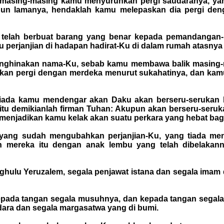
h masing-masing kamu menyuruhkan pergi saudaranya, yan
n lamanya, hendaklah kamu melepaskan dia pergi deng
an telah berbuat barang yang benar kepada pemandanga
 perjanjian di hadapan hadirat-Ku di dalam rumah atasnya
enghinakan nama-Ku, sebab kamu membawa balik masing-m
an pergi dengan merdeka menurut sukahatinya, dan kamu
l tiada kamu mendengar akan Daku akan berseru-seruka
tu demikianlah firman Tuhan: Akupun akan berseru-seru
menjadikan kamu kelak akan suatu perkara yang hebat bagi
ang sudah mengubahkan perjanjian-Ku, yang tiada meny
 mereka itu dengan anak lembu yang telah dibelakann
hulu Yeruzalem, segala penjawat istana dan segala imam da
epada tangan segala musuhnya, dan kepada tangan segal
ara dan segala margasatwa yang di bumi.