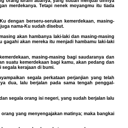
g orang Ibrani adanya, yang sudah menjual dirinya
an merdekanya. Tetapi nenek moyangmu itu tiada
n-Ku dengan berseru-serukan kemerdekaan, masing-
 juga nama-Ku sudah disebut.
asing akan hambanya laki-laki dan masing-masing
 gagahi akan mereka itu menjadi hambamu laki-laki
n kemerdekaan, masing-masing bagi saudaranya dan
kan suatu kemerdekaan bagi kamu, akan pedang dan
 segala kerajaan di bumi.
ampaikan segala perkataan perjanjian yang telah
ya dua, lalu berjalan pada sama tengah penggal-
n segala orang isi negeri, yang sudah berjalan lalu
a orang yang menyengajakan matinya; maka bangkai