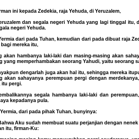
rman ini kepada Zedekia, raja Yehuda, di Yeruzalem,
ruzalem dan segala negeri Yehuda yang lagi tinggal itu, d
egala negeri Yehuda.
Yermia dari pada Tuhan, kemudian dari pada dibuat raja Z
bagi mereka itu,
g akan hambanya laki-laki dan masing-masing akan sahaya
ng yang memperhambakan seorang Yahudi, yaitu seorang s
akpun dengarlah juga akan hal itu, sehingga mereka itu
g akan sahayanya perempuan pergi dengan merdekanya, 
tu pergi.
kembalikannya segala hambanya laki-laki dan perempuan
haya kepadanya pula.
Yermia, dari pada pihak Tuhan, bunyinya:
l: Bahwa Aku sudah membuat suatu perjanjian dengan nene
n itu, firman-Ku: