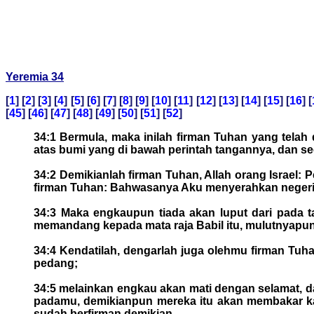
Yeremia 34
[
1
] [
2
] [
3
] [
4
] [
5
] [
6
] [
7
] [
8
] [
9
] [
10
] [
11
] [
12
] [
13
] [
14
] [
15
] [
16
] [
[
45
] [
46
] [
47
] [
48
] [
49
] [
50
] [
51
] [
52
]
34:1 Bermula, maka inilah firman Tuhan yang telah
atas bumi yang di bawah perintah tangannya, dan s
34:2 Demikianlah firman Tuhan, Allah orang Israel:
firman Tuhan: Bahwasanya Aku menyerahkan negeri i
34:3 Maka engkaupun tiada akan luput dari pada
memandang kepada mata raja Babil itu, mulutnyapu
34:4 Kendatilah, dengarlah juga olehmu firman Tuha
pedang;
34:5 melainkan engkau akan mati dengan selamat, 
padamu, demikianpun mereka itu akan membakar ka
sudah berfirman demikian.