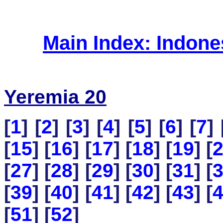
Main Index: Indon
Yeremia 20
[
1
] [
2
] [
3
] [
4
] [
5
] [
6
] [
7
] 
[
15
] [
16
] [
17
] [
18
] [
19
] [
[
27
] [
28
] [
29
] [
30
] [
31
] [
[
39
] [
40
] [
41
] [
42
] [
43
] [
[
51
] [
52
]