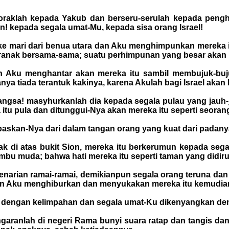
oraklah kepada Yakub dan berseru-serulah kepada pengh
n! kepada segala umat-Mu, kepada sisa orang Israel!
 mari dari benua utara dan Aku menghimpunkan mereka it
ranak bersama-sama; suatu perhimpunan yang besar akan k
an Aku menghantar akan mereka itu sambil membujuk-bu
nya tiada terantuk kakinya, karena Akulah bagi Israel akan
angsa! masyhurkanlah dia kepada segala pulau yang jauh
a itu pula dan ditunggui-Nya akan mereka itu seperti seo
askan-Nya dari dalam tangan orang yang kuat dari padany
ak di atas bukit Sion, mereka itu berkerumun kepada seg
 muda; bahwa hati mereka itu seperti taman yang didirus,
penarian ramai-ramai, demikianpun segala orang teruna 
an Aku menghiburkan dan menyukakan mereka itu kemudia
 dengan kelimpahan dan segala umat-Ku dikenyangkan den
aranlah di negeri Rama bunyi suara ratap dan tangis dan