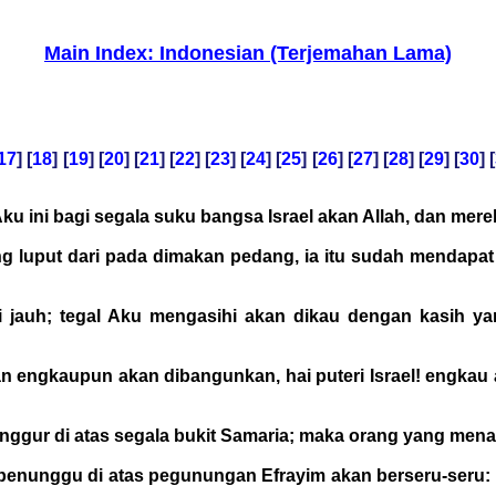
Main Index: Indonesian (Terjemahan Lama)
17
] [
18
] [
19
] [
20
] [
21
] [
22
] [
23
] [
24
] [
25
] [
26
] [
27
] [
28
] [
29
] [
30
] [
ku ini bagi segala suku bangsa Israel akan Allah, dan mer
luput dari pada dimakan pedang, ia itu sudah mendapat ka
i jauh; tegal Aku mengasihi akan dikau dengan kasih y
engkaupun akan dibangunkan, hai puteri Israel! engkau a
gur di atas segala bukit Samaria; maka orang yang mena
g penunggu di atas pegunungan Efrayim akan berseru-seru: