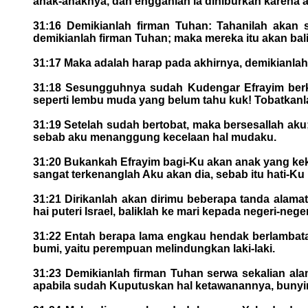
anak-anaknya, dan engganlah ia dihiburkan karena 
31:16 Demikianlah firman Tuhan: Tahanilah akan
demikianlah firman Tuhan; maka mereka itu akan bali
31:17 Maka adalah harap pada akhirnya, demikianlah
31:18 Sesungguhnya sudah Kudengar Efrayim ber
seperti lembu muda yang belum tahu kuk! Tobatkanl
31:19 Setelah sudah bertobat, maka bersesallah aku
sebab aku menanggung kecelaan hal mudaku.
31:20 Bukankah Efrayim bagi-Ku akan anak yang kek
sangat terkenanglah Aku akan dia, sebab itu hati-Ku
31:21 Dirikanlah akan dirimu beberapa tanda alamat,
hai puteri Israel, baliklah ke mari kepada negeri-nege
31:22 Entah berapa lama engkau hendak berlambata
bumi, yaitu perempuan melindungkan laki-laki.
31:23 Demikianlah firman Tuhan serwa sekalian alam
apabila sudah Kuputuskan hal ketawanannya, bunyiny