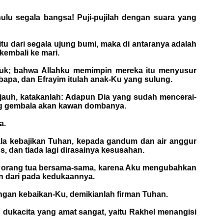
ulu segala bangsa! Puji-pujilah dengan suara yang
u dari segala ujung bumi, maka di antaranya adalah
embali ke mari.
juk; bahwa Allahku memimpin mereka itu menyusur
 bapa, dan Efrayim itulah anak-Ku yang sulung.
-jauh, katakanlah: Adapun Dia yang sudah mencerai-
rang gembala akan kawan dombanya.
a.
ala kebajikan Tuhan, kepada gandum dan air anggur
 dan tiada lagi dirasainya kesusahan.
dan orang tua bersama-sama, karena Aku mengubahkan
n dari pada kedukaannya.
gan kebaikan-Ku, demikianlah firman Tuhan.
 dukacita yang amat sangat, yaitu Rakhel menangisi