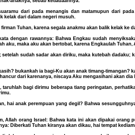
anak-anaknya, sebab ketiadaannya.
 suaramu dari pada menangis dan matamupun dari pada a
k kelak dari dalam negeri musuh.
 firman Tuhan, karena segala anakmu akan balik kelak ke 
kata dengan rawannya: Bahwa Engkau sudah menyiksakan
ah aku, maka aku akan bertobat, karena Engkaulah Tuhan, 
; setelah sudah sadar akan diriku, maka kutebah dadaku; 
asih? bukankah ia bagi-Ku akan anak timang-timangan? ka
 hancur dari karenanya, niscaya Aku mengasihani akan dia 
 taruhlah bagi dirimu beberapa tiang peringatan, perhatikan
rimu.
n, hai anak perempuan yang degil? Bahwa sesungguhnya 
, Allah orang Israel: Bahwa kata ini akan dipakai orang 
a: Diberkati Tuhan kiranya akan dikau, hai tempat kediam