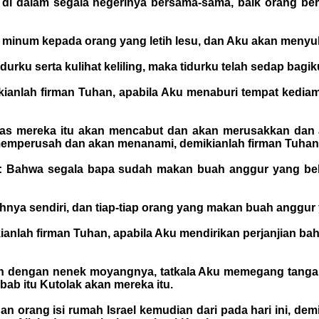
 di dalam segala negerinya bersama-sama, baik orang 
inum kepada orang yang letih lesu, dan Aku akan menyuk
durku serta kulihat keliling, maka tidurku telah sedap bagik
ianlah firman Tuhan, apabila Aku menaburi tempat kedia
 atas mereka itu akan mencabut dan akan merusakkan da
 memperusah dan akan menanami, demikianlah firman Tuhan
ian: Bahwa segala bapa sudah makan buah anggur yang b
ahnya sendiri, dan tiap-tiap orang yang makan buah anggur
nlah firman Tuhan, apabila Aku mendirikan perjanjian bah
kan dengan nenek moyangnya, tatkala Aku memegang tangan
bab itu Kutolak akan mereka itu.
an orang isi rumah Israel kemudian dari pada hari ini, d