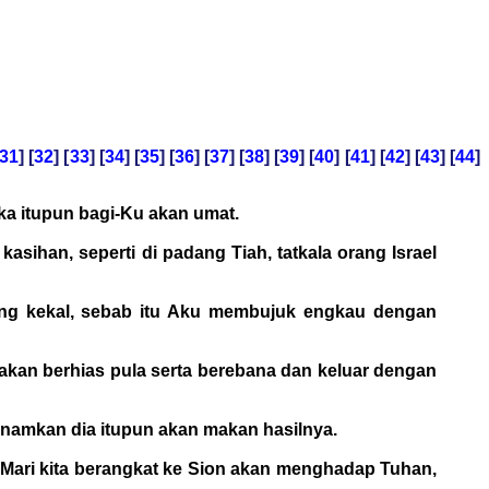
31
] [
32
] [
33
] [
34
] [
35
] [
36
] [
37
] [
38
] [
39
] [
40
] [
41
] [
42
] [
43
] [
44
]
eka itupun bagi-Ku akan umat.
sihan, seperti di padang Tiah, tatkala orang Israel
ang kekal, sebab itu Aku membujuk engkau dengan
kan berhias pula serta berebana dan keluar dengan
namkan dia itupun akan makan hasilnya.
 Mari kita berangkat ke Sion akan menghadap Tuhan,