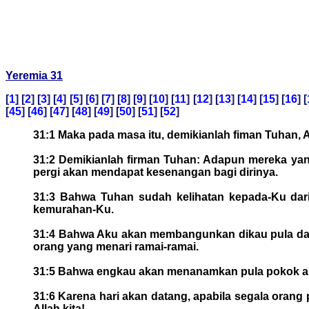
Yeremia 31
[
1
] [
2
] [
3
] [
4
] [
5
] [
6
] [
7
] [
8
] [
9
] [
10
] [
11
] [
12
] [
13
] [
14
] [
15
] [
16
] [
[
45
] [
46
] [
47
] [
48
] [
49
] [
50
] [
51
] [
52
]
31:1 Maka pada masa itu, demikianlah fiman Tuhan, A
31:2 Demikianlah firman Tuhan: Adapun mereka yang 
pergi akan mendapat kesenangan bagi dirinya.
31:3 Bahwa Tuhan sudah kelihatan kepada-Ku dar
kemurahan-Ku.
31:4 Bahwa Aku akan membangunkan dikau pula dan 
orang yang menari ramai-ramai.
31:5 Bahwa engkau akan menanamkan pula pokok ang
31:6 Karena hari akan datang, apabila segala oran
Allah kita!