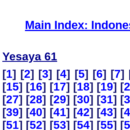
Main Index: Indon
Yesaya 61
[
1
] [
2
] [
3
] [
4
] [
5
] [
6
] [
7
] 
[
15
] [
16
] [
17
] [
18
] [
19
] [
[
27
] [
28
] [
29
] [
30
] [
31
] [
[
39
] [
40
] [
41
] [
42
] [
43
] [
[
51
] [
52
] [
53
] [
54
] [
55
] [