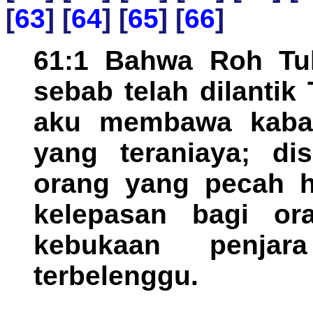
[
63
] [
64
] [
65
] [
66
]
61:1 Bahwa Roh Tu
sebab telah dilanti
aku membawa kabar
yang teraniaya; di
orang yang pecah ha
kelepasan bagi or
kebukaan penja
terbelenggu.