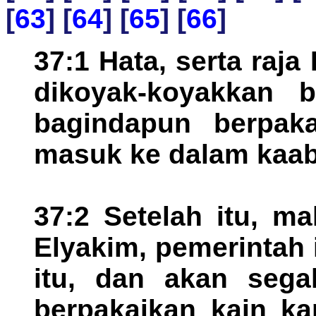
[
63
] [
64
] [
65
] [
66
]
37:1 Hata, serta raj
dikoyak-koyakkan 
bagindapun berpaka
masuk ke dalam kaab
37:2 Setelah itu, m
Elyakim, pemerintah 
itu, dan akan sega
berpakaikan kain ka