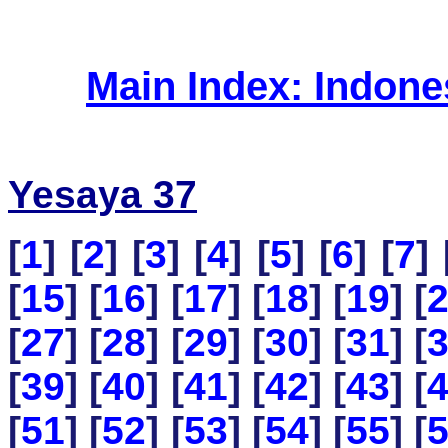
Main Index: Indon
Yesaya 37
[
1
] [
2
] [
3
] [
4
] [
5
] [
6
] [
7
] 
[
15
] [
16
] [
17
] [
18
] [
19
] [
[
27
] [
28
] [
29
] [
30
] [
31
] [
[
39
] [
40
] [
41
] [
42
] [
43
] [
[
51
] [
52
] [
53
] [
54
] [
55
] [