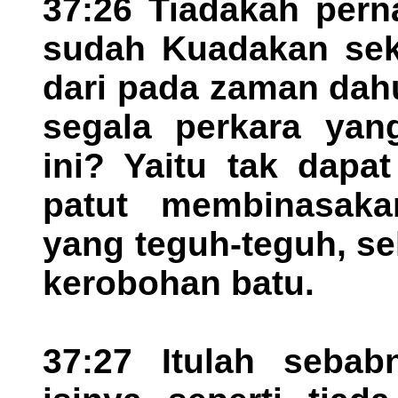
37:26 Tiadakah per
sudah Kuadakan seka
dari pada zaman dah
segala perkara yan
ini? Yaitu tak dapa
patut membinasaka
yang teguh-teguh, se
kerobohan batu.
37:27 Itulah seba