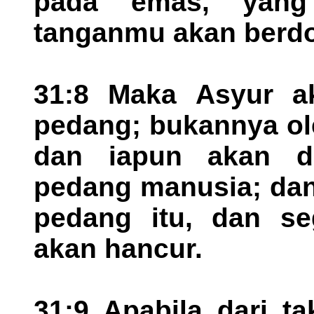
pada emas, yang 
tanganmu akan berd
31:8 Maka Asyur a
pedang; bukannya ole
dan iapun akan d
pedang manusia; dan 
pedang itu, dan s
akan hancur.
31:9 Apabila dari ta