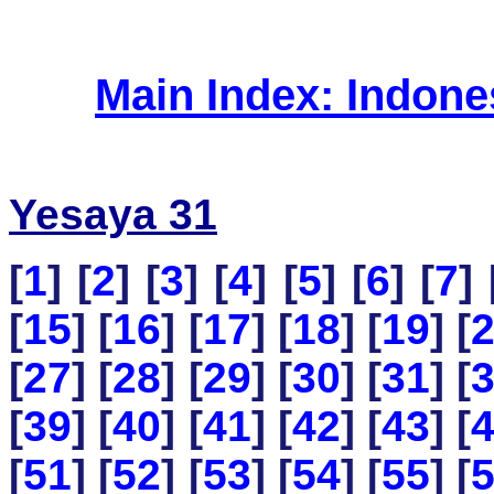
Main Index: Indon
Yesaya 31
[
1
] [
2
] [
3
] [
4
] [
5
] [
6
] [
7
] 
[
15
] [
16
] [
17
] [
18
] [
19
] [
[
27
] [
28
] [
29
] [
30
] [
31
] [
[
39
] [
40
] [
41
] [
42
] [
43
] [
[
51
] [
52
] [
53
] [
54
] [
55
] [