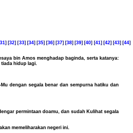
31
] [
32
] [
33
] [
34
] [
35
] [
36
] [
37
] [
38
] [
39
] [
40
] [
41
] [
42
] [
43
] [
44
]
 Yesaya bin Amos menghadap baginda, serta katanya:
tiada hidup lagi.
at-Mu dengan segala benar dan sempurna hatiku dan
dengar permintaan doamu, dan sudah Kulihat segala
akan memeliharakan negeri ini.