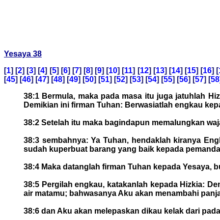
Yesaya 38
[
1
] [
2
] [
3
] [
4
] [
5
] [
6
] [
7
] [
8
] [
9
] [
10
] [
11
] [
12
] [
13
] [
14
] [
15
] [
16
] [
[
45
] [
46
] [
47
] [
48
] [
49
] [
50
] [
51
] [
52
] [
53
] [
54
] [
55
] [
56
] [
57
] [
58
38:1 Bermula, maka pada masa itu juga jatuhlah Hi
Demikian ini firman Tuhan: Berwasiatlah engkau kepa
38:2 Setelah itu maka bagindapun memalungkan waj
38:3 sembahnya: Ya Tuhan, hendaklah kiranya Engk
sudah kuperbuat barang yang baik kepada pemandan
38:4 Maka datanglah firman Tuhan kepada Yesaya, b
38:5 Pergilah engkau, katakanlah kepada Hizkia: 
air matamu; bahwasanya Aku akan menambahi panja
38:6 dan Aku akan melepaskan dikau kelak dari pada 