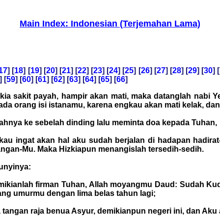
Main Index: Indonesian (Terjemahan Lama)
17
] [
18
] [
19
] [
20
] [
21
] [
22
] [
23
] [
24
] [
25
] [
26
] [
27
] [
28
] [
29
] [
30
] [
] [
59
] [
60
] [
61
] [
62
] [
63
] [
64
] [
65
] [
66
]
zkia sakit payah, hampir akan mati, maka datanglah nabi
da orang isi istanamu, karena engkau akan mati kelak, dan 
ahnya ke sebelah dinding lalu meminta doa kepada Tuhan,
au ingat akan hal aku sudah berjalan di hadapan hadir
gan-Mu. Maka Hizkiapun menangislah tersedih-sedih.
unyinya:
Demikianlah firman Tuhan, Allah moyangmu Daud: Sudah Ku
ng umurmu dengan lima belas tahun lagi;
tangan raja benua Asyur, demikianpun negeri ini, dan Aku 