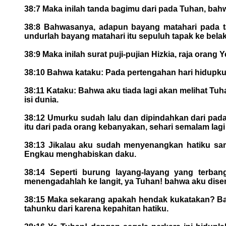
38:7 Maka inilah tanda bagimu dari pada Tuhan, bah
38:8 Bahwasanya, adapun bayang matahari pada ta
undurlah bayang matahari itu sepuluh tapak ke belak
38:9 Maka inilah surat puji-pujian Hizkia, raja oran
38:10 Bahwa kataku: Pada pertengahan hari hidupku 
38:11 Kataku: Bahwa aku tiada lagi akan melihat Tu
isi dunia.
38:12 Umurku sudah lalu dan dipindahkan dari pad
itu dari pada orang kebanyakan, sehari semalam l
38:13 Jikalau aku sudah menyenangkan hatiku sam
Engkau menghabiskan daku.
38:14 Seperti burung layang-layang yang terban
menengadahlah ke langit, ya Tuhan! bahwa aku dis
38:15 Maka sekarang apakah hendak kukatakan? Bara
tahunku dari karena kepahitan hatiku.