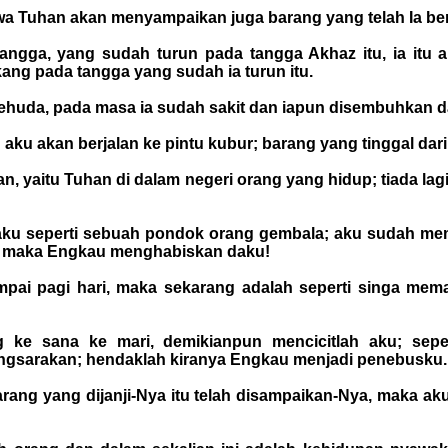
wa Tuhan akan menyampaikan juga barang yang telah Ia berf
ngga, yang sudah turun pada tangga Akhaz itu, ia itu
ang pada tangga yang sudah ia turun itu.
g Yehuda, pada masa ia sudah sakit dan iapun disembuhkan d
aku akan berjalan ke pintu kubur; barang yang tinggal dar
han, yaitu Tuhan di dalam negeri orang yang hidup; tiada 
aku seperti sebuah pondok orang gembala; aku sudah memu
agi maka Engkau menghabiskan daku!
pai pagi hari, maka sekarang adalah seperti singa mema
g ke sana ke mari, demikianpun mencicitlah aku; sep
engsarakan; hendaklah kiranya Engkau menjadi penebusku.
ng yang dijanji-Nya itu telah disampaikan-Nya, maka aku 