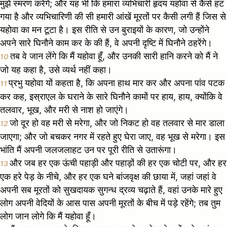
मुझे स्मरण करेंगे; और यह भी कि हमारा व्यभिचारी हृदय यहोवा से कैसे हट
गया है और व्यभिचारिणी की सी हमारी आंखें मूरतों पर कैसी लगी हैं जिस से
यहोवा का मन टूटा है। इस रीति से उन बुराइयों के कारण, जो उन्होंने
अपने सारे घिनौने काम कर के की हैं, वे अपनी दृष्टि में घिनौने ठहरेंगे।
तब वे जान लेंगे कि मैं यहोवा हूँ, और उनकी सारी हानि करने को मैं ने
10
जो यह कहा है, उसे व्यर्थ नहीं कहा।
प्रभु यहोवा यों कहता है, कि अपना हाथ मार कर और अपना पांव पटक
11
कर कह, इस्राएल के घराने के सारे घिनौने कामों पर हाय, हाय, क्योंकि वे
तलवार, भूख, और मरी से नाश हो जाएंगे।
जो दूर हो वह मरी से मरेगा, और जो निकट हो वह तलवार से मार डाला
12
जाएगा; और जो बचकर नगर में रहते हुए घेरा जाए, वह भूख से मरेगा। इस
भांति मैं अपनी जलजलाहट उन पर पूरी रीति से उतारूंगा।
और जब हर एक ऊंची पहाड़ी और पहाड़ों की हर एक चोटी पर, और हर
13
एक हरे पेड़ के नीचे, और हर एक घने बांजवृक्ष की छाया में, जहां जहां वे
अपनी सब मूरतों को सुखदायक सुगन्ध द्रव्य चढ़ाते हैं, वहां उनके मारे हुए
लोग अपनी वेदियों के आस पास अपनी मूरतों के बीच में पड़े रहेंगे; तब तुम
लोग जान लोगे कि मैं यहोवा हूँ।