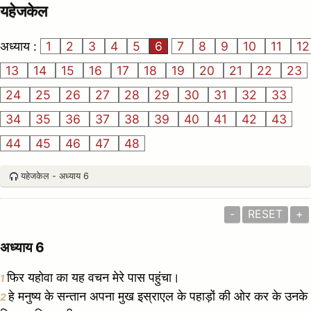
यहेजकेल
अध्याय :
1
2
3
4
5
6
7
8
9
10
11
12
13
14
15
16
17
18
19
20
21
22
23
24
25
26
27
28
29
30
31
32
33
34
35
36
37
38
39
40
41
42
43
44
45
46
47
48
यहेजकेल - अध्याय 6
-
RESET
+
अध्याय 6
फिर यहोवा का यह वचन मेरे पास पहुंचा।
1
हे मनुष्य के सन्तान अपना मुख इस्राएल के पहाड़ों की ओर कर के उनके
2