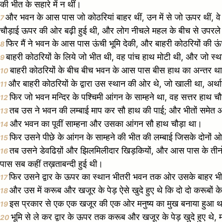
की भीत के सहारे में न थीं।
और भवन के आस पास जो कोठरियां बाहर थीं, उन में से जो ऊपर थीं, वे
7
चौड़ाई ऊपर की ओर बढ़ी हुई थी, और लोग नीचले महल के बीच से उपरल
फिर मैं ने भवन के आस पास ऊंची भूमि देकी, और बाहरी कोठरियों की 
8
बाहरी कोठरियों के लिये जो भीत थी, वह पांच हाथ मोटी थी, और जो स
9
बाहरी कोठरियों के बीच बीच भवन के आस पास बीस हाथ का अन्तर थ
10
और बाहरी कोठरियों के द्वारा उस स्थान की ओर थे, जो खाली था, अर
11
फिर जो भवन मन्दिर के पश्चिमी आंगन के साम्हने था, वह सत्तर हाथ
12
तब उस ने भवन की लम्बाई माप कर सौ हाथ की पाई; और भीतों समेत 
13
और भवन का पूवीं साम्हना और उसका आंगन सौ हाथ चौड़ा था।
14
फिर उसने पीछे के आंगन के साम्हने की भीत की लम्बाई जिसके दोनो
15
तब उसने डेवढिय़ों और झिलमिलीदार खिड़कियों, और आस पास के तीनों 
16
पास सब कहीं तख़ताबन्दी हुई थी।
फिर उसने द्वार के ऊपर का स्थान भीतरी भवन तक ओर उसके बाहर 
17
और उस में करूब और खजूर के पेड़ ऐसे खुदे हुए थे कि दो दो करूबों 
18
इस प्रकार से एक एक खजूर की एक ओर मनुष्य का मुख बनाया हुआ था
19
भूमि से ले कर द्वार के ऊपर तक करूब और खजूर के पेड़ खुदे हुए थे, 
20