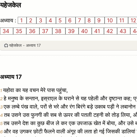
यहेजकेल
अध्याय :
1
2
3
4
5
6
7
8
9
10
11
1
34
35
36
37
38
39
40
41
42
43
4
यहेजकेल - अध्याय 17
अध्याय 17
यहोवा का यह वचन मेरे पास पहुंचा,
1
हे मनुष्य के सन्तान, इस्राएल के घराने से यह पहेली और दृष्टान्त कह; प्
2
एक लम्बे पंख वाले, परों से भरे और रंग बिरंगे बड़े उकाब पड़ी ने लब
3
तब उसने उस फुनगी की सब से ऊपर की पतली टहनी को तोड़ लिया, और उसे
4
तब उसने देश का कुछ बीज ले कर एक उपजाऊ खेत में बोया, और उसे बह
5
और वह उगकर छोटी फैलने वाली अंगूर की लता हो गई जिसकी डालियां 
6