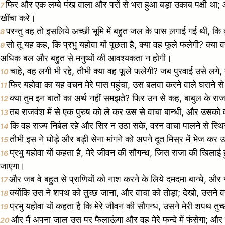
फिर और एक लम्बे पंख वाला और परों से भरा हुआ बड़ा उकाब पक्षी थ
7
खींचा करे।
परन्तु वह तो इसलिये अच्छी भूमि में बहुत जल के पास लगाई गई थी, क
8
सो तू यह कह, कि प्रभु यहोवा यों पूछता है, क्या वह फूले फलेगी? क्
9
अधिक बल और बहुत से मनुष्यों की आवश्यकता न होगी।
चाहे, वह लगी भी रहे, तौभी क्या वह फूले फलेगी? जब पुरवाई उसे लगे
10
फिर यहोवा का यह वचन मेरे पास पहुंचा, उस बलवा करने वाले घराने स
11
क्या तुम इन बातों का अर्थ नहीं समझते? फिर उन से कह, बाबुल के रा
12
तब राजवंश में से एक पुरुष को ले कर उस से वाचा बान्धी, और उसको व
13
कि वह राज्य निर्बल रहे और सिर न उठा सके, वरन वाचा पालने से स्थि
14
तौभी इस ने घोड़े और बड़ी सेना मांगने को अपने दूत मिस्र में भेज क
15
प्रभु यहोवा यों कहता है, मेरे जीवन की सौगन्ध, जिस राजा की खिलाई
16
जाएगा।
और जब वे बहुत से प्राणियों को नाश करने के लिये दमदमा बान्धे, और 
17
क्योंकि उस ने शपथ को तुच्छ जाना, और वाचा को तोड़ा; देखो, उसने व
18
प्रभु यहोवा यों कहता है कि मेरे जीवन की सौगन्ध, उसने मेरी शपथ तुच्
19
और मैं अपना जाल उस पर फैलाऊंगा और वह मेरे फन्दे में फंसेगा; और मै
20