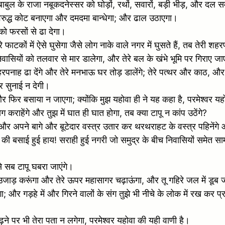
ज बाबुल के राजा नबूकदनेस्सर को घोड़ों, रथों, सवारों, बड़ी भीड़, और दल 
े विरुद्ध कोट बनाएगा और दमदमा बान्धेगा; और ढाल उठाएगा।
 को फरसों से ढा देगा।
फाटकों में ऐसे घुसेगा जैसे लोग नाके वाले नगर में घुसते हैं, तब तेरी शह
निवासियों को तलवार से मार डालेगा, और तेरे बल के खंभे भूमि पर गिराए जाए
 शहरपनाह ढा देंगे और तेरे मनभाऊ घर तोड़ डालेंगे; तेरे पत्थर और काठ, और त
िर सुनाई न देगी।
; और फिर बसाया न जाएगा; क्योंकि मुझ यहोवा ही ने यह कहा है, परमेश्वर य
ग कराहेंगे और तुझ में घात ही घात होगा, तब क्या टापू न कांप उठेंगे?
अपने बागे और बूटेदार वस्त्र उतार कर थरथराहट के वस्त्र पहिनेंगे और भू
हों की बसाई हुई हाय! सराही हुई नगरी जो समुद्र के बीच निवासियों समेत 
 से सब टापू घबरा जाएंगे।
ान उजाड़ करूंगा और तेरे ऊपर महासागर चढ़ाऊंगा, और तू गहिरे जल में डूब 
र दूंगा; और गड़हे में और गिरने वालों के संग तुझे भी नीचे के लोक में रख क
ंढ़ने पर भी तेरा पता न लगेगा, परमेश्वर यहोवा की यही वाणी है।