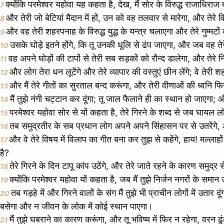
क्योंकि परमेश्वर यहोवा यह कहता है, देख, मैं सोर के विरुद्ध राजाधिरा
7
और तेरी जो बेटियां मैदान में हों, उन को वह तलवार से मारेगा, और तेर
8
और वह तेरी शहरपनाह के विरुद्ध युद्ध के यन्त्र चलाएगा और तेरे गुम्मटों
9
उसके घोड़े इतने होंगे, कि तू उनकी धूलि से ढंप जाएगा, और जब वह तेरे 
10
वह अपने घोड़ों की टापों से तेरी सब सड़कों को रौन्द डालेगा, और तेरे 
11
और लोग तेरा धन लूटेंगे और तेरे व्यापार की वस्तुएं छीन लेंगे; वे तेरी
12
और मैं तेरे गीतों का सुरताल बन्द करूंगा, और तेरी वीणाओं की ध्वनि फ
13
मैं तुझे नंगी चट्टान कर दूंगा; तू जाल फैलाने ही का स्थान हो जाएगा
14
परमेश्वर यहोवा सोर से यों कहता है, तेरे गिरने के शब्द से जब घायल लो
15
तब समुद्रतीर के सब प्रधान लोग अपने अपने सिंहासन पर से उतरेंगे, और 
16
और वे तेरे विषय में विलाप का गीत बना कर तुझ से कहेंगे, हाय! मल्ला
17
है?
तेरे गिरने के दिन टापू कांप उठेंगे, और तेरे जाते रहने के कारण समुद्र
18
क्योंकि परमेश्वर यहोवा यों कहता है, जब मैं तुझे निर्जन नगरों के सम
19
तब गड़हे में और गिरने वालों के संग मैं तुझे भी प्राचीन लोगों में उता
20
बसेगा और न जीवन के लोक में कोई स्थान पाएगा।
मैं तुझे घबराने का कारण करूंगा, और तू भविष्य में फिर न रहेगा, वरन ढू
21