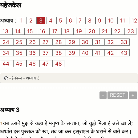
यहेजकेल
अध्याय :
1
2
3
4
5
6
7
8
9
10
11
12
13
14
15
16
17
18
19
20
21
22
23
24
25
26
27
28
29
30
31
32
33
34
35
36
37
38
39
40
41
42
43
44
45
46
47
48
यहेजकेल - अध्याय 3
-
RESET
+
अध्याय 3
तब उसने मुझ से कहा हे मनुष्य के सन्तान, जो तुझे मिला है उसे खा ले;
1
अर्थात इस पुस्तक को खा, तब जा कर इस्राएल के घराने से बातें कर।