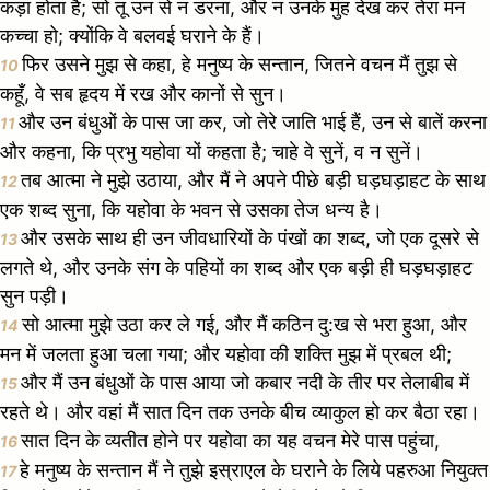
कड़ा होता है; सो तू उन से न डरना, और न उनके मुंह देख कर तेरा मन
कच्चा हो; क्योंकि वे बलवई घराने के हैं।
फिर उसने मुझ से कहा, हे मनुष्य के सन्तान, जितने वचन मैं तुझ से
10
कहूँ, वे सब हृदय में रख और कानों से सुन।
और उन बंधुओं के पास जा कर, जो तेरे जाति भाई हैं, उन से बातें करना
11
और कहना, कि प्रभु यहोवा यों कहता है; चाहे वे सुनें, व न सुनें।
तब आत्मा ने मुझे उठाया, और मैं ने अपने पीछे बड़ी घड़घड़ाहट के साथ
12
एक शब्द सुना, कि यहोवा के भवन से उसका तेज धन्य है।
और उसके साथ ही उन जीवधारियों के पंखों का शब्द, जो एक दूसरे से
13
लगते थे, और उनके संग के पहियों का शब्द और एक बड़ी ही घड़घड़ाहट
सुन पड़ी।
सो आत्मा मुझे उठा कर ले गई, और मैं कठिन दु:ख से भरा हुआ, और
14
मन में जलता हुआ चला गया; और यहोवा की शक्ति मुझ में प्रबल थी;
और मैं उन बंधुओं के पास आया जो कबार नदी के तीर पर तेलाबीब में
15
रहते थे। और वहां मैं सात दिन तक उनके बीच व्याकुल हो कर बैठा रहा।
सात दिन के व्यतीत होने पर यहोवा का यह वचन मेरे पास पहुंचा,
16
हे मनुष्य के सन्तान मैं ने तुझे इस्राएल के घराने के लिये पहरुआ नियुक्त
17