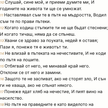
Слушай, сине мой, и приеми думите ми, И
10
годините на живота ти ще се умножат.
Наставлявал съм те в пътя на мъдростта, Водил
11
съм те по прави пътеки.
Когато ходиш стъпките ти не ще бъдат стеснени;
12
И когато тичаш, няма да се спънеш.
Хвани се здраво за поуката, недей я оставя;
13
Пази я, понеже тя е животът ти.
Не влизай в пътеката на нечестивите, И не ходи
14
по пътя на лошите.
Отбягвай от него, не минавай край него.
15
Отклони се от него и замини.
Защото те не заспиват, ако не сторят зло, И сън
16
ги не хваща, ако не спънат някого.
Понеже ядат хляб на нечестие, И пият вино на
17
насилство.
Но пътя на праведните е като виделото на
18