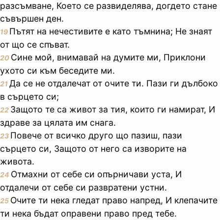
разсъмване, Което се развиделява, догдето стане
съвършен ден.
Пътят на нечестивите е като тъмнина; Не знаят
19
от що се спъват.
Сине мой, внимавай на думите ми, Приклони
20
ухото си към беседите ми.
Да се не отдалечат от очите ти. Пази ги дълбоко
21
в сърцето си;
Защото те са живот за тия, които ги намират, И
22
здраве за цялата им снага.
Повече от всичко друго що пазиш, пази
23
сърцето си, Защото от него са изворите на
живота.
Отмахни от себе си опърничави уста, И
24
отдалечи от себе си развратени устни.
Очите ти нека гледат право напред, И клепачите
25
ти нека бъдат оправени право пред тебе.