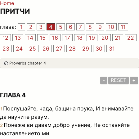
Home
ПРИТЧИ
глава:
1
2
3
4
5
6
7
8
9
10
11
12
13
14
15
16
17
18
19
20
21
22
23
24
25
26
27
28
29
30
31
Proverbs chapter 4
-
RESET
+
ГЛАВА 4
Послушайте, чада, бащина поука, И внимавайте
1
да научите разум.
Понеже ви давам добро учение, Не оставяйте
2
наставлението ми.