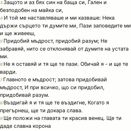
Защото и аз бях син на баща си, Гален и
3
безподобен на майка си,
И той ме наставляваше и ми казваше: Нека
4
държи сърцето ти думите ми, Пази заповедите ми
и ще живееш,
Придобий мъдрост, придобий разум; Не
5
забравяй, нито се отклонявай от думите на устата
ми.
Не я оставяй и тя ще те пази. Обичай я - и ще те
6
варди.
Главното е мъдрост; затова придобивай
7
мъдрост, И при всичко, що си придобил,
придобивай разум.
Въздигай я и тя ще те въздигне, Когато я
8
прегърнеш, ще ти докара слава.
Ще положи на главата ти красив венец. Ще ти
9
даде славна корона