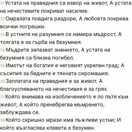
Устата на праведния са извор на живот, А устата
11
на нечестивите покриват насилие.
Омразата повдига раздори, А любовта покрива
12
всички погрешки.
В устните на разумния се намира мъдрост, А
13
тоягата е за гърба на безумния.
Мъдрите запазват знанието, А устата на
14
безумния са близка погибел.
Имотът на богатия е неговият укрепен град; А
15
съсипия за бедните е тяхната сиромашия.
Заплатата на праведния е за живот. А
16
благоуспяването на нечестивия е за грях.
Който внимава на изобличението е по пътя към
17
живот; А който пренебрегва мъмренето,
заблуждава се.
Който скришно мрази има лъжливи устни; И
18
който възгласява клевета е безумен.