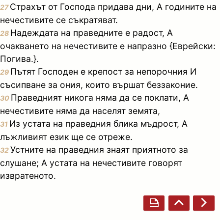
Страхът от Господа придава дни, А годините на
27
нечестивите се съкратяват.
Надеждата на праведните е радост, А
28
очакването на нечестивите е напразно {Еврейски:
Погива.}.
Пътят Господен е крепост за непорочния И
29
съсипване за ония, които вършат беззаконие.
Праведният никога няма да се поклати, А
30
нечестивите няма да населят земята,
Из устата на праведния блика мъдрост, А
31
лъжливият език ще се отреже.
Устните на праведния знаят приятното за
32
слушане; А устата на нечестивите говорят
извратеното.