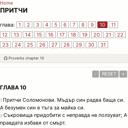
Home
ПРИТЧИ
глава:
1
2
3
4
5
6
7
8
9
10
11
12
13
14
15
16
17
18
19
20
21
22
23
24
25
26
27
28
29
30
31
Proverbs chapter 10
-
RESET
+
ГЛАВА 10
Притчи Соломонови. Мъдър син радва баща си.
1
А безумен син е тъга за майка си.
Съкровища придобити с неправда не ползуват; А
2
правдата избавя от смърт.