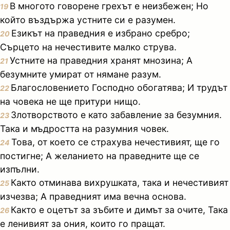
В многото говорене грехът е неизбежен; Но
19
който въздържа устните си е разумен.
Езикът на праведния е избрано сребро;
20
Сърцето на нечестивите малко струва.
Устните на праведния хранят мнозина; А
21
безумните умират от нямане разум.
Благословението Господно обогатява; И трудът
22
на човека не ще притури нищо.
Злотворството е като забавление за безумния.
23
Така и мъдростта на разумния човек.
Това, от което се страхува нечестивият, ще го
24
постигне; А желанието на праведните ще се
изпълни.
Както отминава вихрушката, така и нечестивият
25
изчезва; А праведният има вечна основа.
Както е оцетът за зъбите и димът за очите, Така
26
е ленивият за ония, които го пращат.