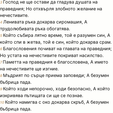
Господ не ще остави да гладува душата на
3
праведния; Но отхвърля злобното желание на
нечестивите.
Ленивата ръка докарва сиромашия, А
4
трудолюбивата ръка обогатява.
Който събира лятно време, той е разумен син, А
5
който спи в жетва, той е син, който докарва срам.
Благословения почиват на главата на праведния;
6
Но устата на нечестивите покриват насилство.
Паметта на праведния е благословена, А името
7
на нечестивите ще изгние.
Мъдрият по сърце приема заповеди; А безумен
8
бъбрица пада.
Който ходи непорочно, ходи безопасно, А който
9
изкривява пътищата си ще се познае.
Който намигва с око докарва скръб, А безумен
10
бъбрица пада.