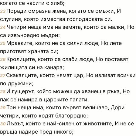
когато се насити с хляб;
Поради омразна жена, когато се омъжи, И
23
слугиня, която измества господарката си.
Четири неща има на земята, които са малки, Но
24
са извънредно мъдри:
Мравките, които не са силни люде, Но лете
25
приготвят храната си;
Кролиците, които са слаби люде, Но поставят
26
жилищата си на канара;
Скакалците, които нямат цар, Но излизат всички
27
по дружини;
И гущерът, който можеш да хванеш в ръка, Но
28
пак се намира в царските палати.
Три неща има, които вървят величаво, Дори
29
четири, които ходят благородно:
Лъвът, който е най-силен от животните, И не се
30
връща надире пред никого;