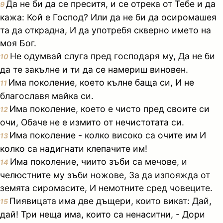
Да не би да се преситя, и се отрека от Тебе и да
9
кажа: Кой е Господ? Или да не би да осиромашея
та да открадна, И да употребя скверно името на
моя Бог.
Не одумвай слуга пред господаря му, Да не би
10
да те закълне и ти да се намериш виновен.
Има поколение, което кълне баща си, И не
11
благославя майка си.
Има поколение, което е чисто пред своите си
12
очи, Обаче не е измито от нечистотата си.
Има поколение - колко високо са очите им И
13
колко са надигнати клепачите им!
Има поколение, чиито зъби са мечове, и
14
челюстните му зъби ножове, За да изпояжда от
земята сиромасите, И немотните сред човеците.
Пиявицата има две дъщери, които викат: Дай,
15
дай! Три неща има, които са ненаситни, - Дори