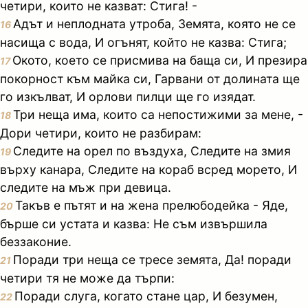
четири, които не казват: Стига! -
Адът и неплодната утроба, Земята, която не се
16
насища с вода, И огънят, който не казва: Стига;
Окото, което се присмива на баща си, И презира
17
покорност към майка си, Гарвани от долината ще
го изкълват, И орлови пилци ще го изядат.
Три неща има, които са непостижими за мене, -
18
Дори четири, които не разбирам:
Следите на орел по въздуха, Следите на змия
19
върху канара, Следите на кораб всред морето, И
следите на мъж при девица.
Такъв е пътят и на жена прелюбодейка - Яде,
20
бърше си устата и казва: Не съм извършила
беззаконие.
Поради три неща се тресе земята, Да! поради
21
четири тя не може да търпи:
Поради слуга, когато стане цар, И безумен,
22