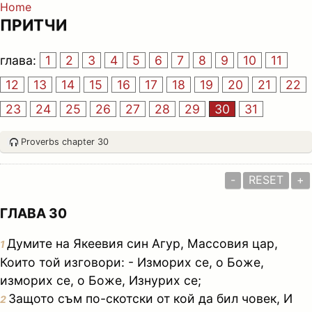
Home
ПРИТЧИ
глава:
1
2
3
4
5
6
7
8
9
10
11
12
13
14
15
16
17
18
19
20
21
22
23
24
25
26
27
28
29
30
31
Proverbs chapter 30
-
RESET
+
ГЛАВА 30
Думите на Якеевия син Агур, Массовия цар,
1
Които той изговори: - Изморих се, о Боже,
изморих се, о Боже, Изнурих се;
Защото съм по-скотски от кой да бил човек, И
2