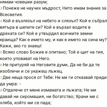
нямам човешки разум;
Понеже не научих мъдрост, Нито имам знание за
3
Всесветия.
Кой е възлязъл на небето и слязъл? Кой е събрал
4
вятъра в шепите си? Кой е вързал водите в
дрехата си? Кой е утвърдил всичките земни
краища? Как е името му, и как е името на сина му?
Кажи, ако го знаеш!
Всяко слово Божие е опитано; Той е щит на тия,
5
които уповават на Него.
Не притуряй на Неговите думи, Да не би да те
6
изобличи и се укажеш лъжец.
Две неща прося от Тебе: Не ми ги отказвай преди
7
да умра: -
Отдалечи от мене измамата и лъжата; Не ми
8
давай ни сиромашия, ни богатство; Храни ме с
хляба, който ми се пада;