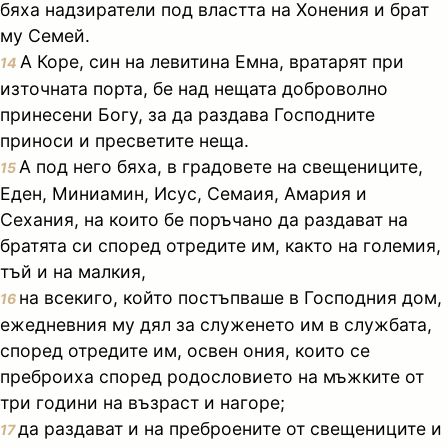
бяха надзиратели под властта на Хонения и брат
му Семей.
А Коре, син на левитина Емна, вратарят при
14
източната порта, бе над нещата доброволно
принесени Богу, за да раздава Господните
приноси и пресветите неща.
А под него бяха, в градовете на свещениците,
15
Еден, Миниамин, Исус, Семаия, Амария и
Сехания, на които бе поръчано да раздават на
братята си според отредите им, както на големия,
тъй и на малкия,
на всекиго, който постъпваше в Господния дом,
16
ежедневния му дял за служенето им в службата,
според отредите им, освен ония, които се
преброиха според родословието на мъжките от
три години на възраст и нагоре;
да раздават и на преброените от свещениците и
17