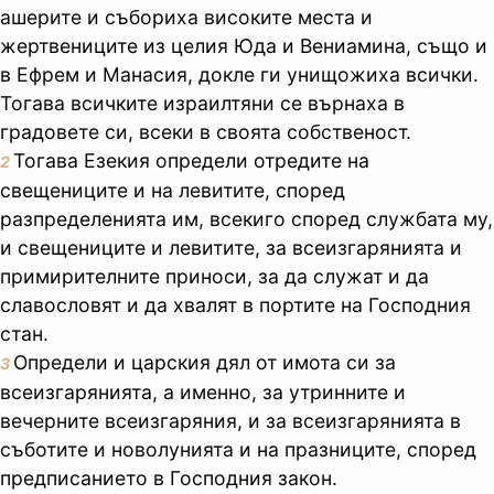
ашерите и събориха високите места и
жертвениците из целия Юда и Вениамина, също и
в Ефрем и Манасия, докле ги унищожиха всички.
Тогава всичките израилтяни се върнаха в
градовете си, всеки в своята собственост.
Тогава Езекия определи отредите на
2
свещениците и на левитите, според
разпределенията им, всекиго според службата му,
и свещениците и левитите, за всеизгарянията и
примирителните приноси, за да служат и да
славословят и да хвалят в портите на Господния
стан.
Определи и царския дял от имота си за
3
всеизгарянията, а именно, за утринните и
вечерните всеизгаряния, и за всеизгарянията в
съботите и новолунията и на празниците, според
предписанието в Господния закон.