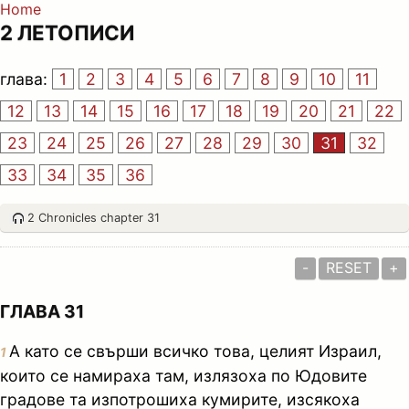
Home
2 ЛЕТОПИСИ
глава:
1
2
3
4
5
6
7
8
9
10
11
12
13
14
15
16
17
18
19
20
21
22
23
24
25
26
27
28
29
30
31
32
33
34
35
36
2 Chronicles chapter 31
-
RESET
+
ГЛАВА 31
А като се свърши всичко това, целият Израил,
1
които се намираха там, излязоха по Юдовите
градове та изпотрошиха кумирите, изсякоха