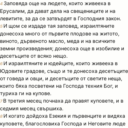
Заповяда още на людете, които живееха в
4
Ерусалим, да дават дела на свещениците и на
левитите, за да се затвърдят в Господния закон.
И щом се издаде тая заповед, израилтяните
5
донесоха много от първите плодове на житото,
виното, дървеното масло, меда и на всичките
земни произведения; донесоха още в изобилие и
десетъците от всяко нещо.
И израилтяните и юдейците, които живееха в
6
Юдовите градове, също и те донесоха десетъците
от говеда и овци, и десетъците от светите неща,
които бяха посветени на Господа техния Бог, и
туриха ги на купове.
В третия месец почнаха да правят куповете, и в
7
седмия месец свършиха.
И когато дойдоха Езекия и първенците и видяха
8
куповете, благословиха Господа и Неговите люде