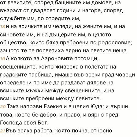
от левитите, според бащините им домове, на
възраст от двадесет години и нагоре, според
службите им, по отредите им,
и на всичките им челяди, на жените им, и на
18
синовете им, и на дъщерите им, в цялото
общество, които бяха преброени по родословие;
защото те се посветиха вярно на светите неща.
А колкото за Аароновите потомци,
19
свещениците, които живееха в полетата на
градските пасбища, имаше във всеки град човеци
определени по име да раздават дялове на
всичките мъжки между свещениците, и на
всичките преброени между левитите.
Така направи Езекия и в целия Юда; и върши
20
това, което бе добро, и право, и вярно пред
Господа своя Бог.
Във всяка работа, която почна, относно
21