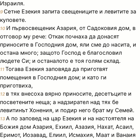
Израиля.
Сетне Езекия запита свещениците и левитите за
9
куповете.
И първосвещеник Азария, от Садоковия дом, в
10
отговор му рече: Откак почнаха да донасят
приносите в Господния дом, яли сме до насита, и
остана много; защото Господ е благословил
людете Си; и останалото е тоя голям склад.
Тогава Езекия заповяда да приготвят
11
помещения в Господния дом; и като ги
приготвиха,
в тях внесоха вярно приносите, десетъците и
12
посветените неща; а надзирател над тях бе
левитинът Хонения, и подир него брат му Семей.
А по заповед на цар Езекия и на настоятеля на
13
Божия дом Азария, Ехиил, Азазия, Нахат, Асаил,
Еримот, Иозавад, Елиил, Исмахия, Маат и Ванаия