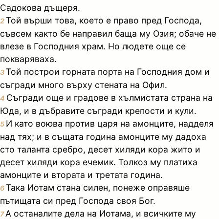
Садокова дъщеря.
Той върши това, което е право пред Господа,
2
съвсем както бе направил баща му Озия; обаче не
влезе в Господния храм. Но людете още се
покваряваха.
Той построи горната порта на Господния дом и
3
съгради много върху стената на Офил.
Съгради още и градове в хълмистата страна на
4
Юда, и в дъбравите съгради крепости и кули.
И като воюва против царя на амонците, надделя
5
над тях; и в същата година амонците му дадоха
сто таланта сребро, десет хиляди кора жито и
десет хиляди кора ечемик. Толкоз му платиха
амонците и втората и третата година.
Така Иотам стана силен, понеже оправяше
6
пътищата си пред Господа своя Бог.
А останалите дела на Иотама, и всичките му
7