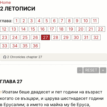
Home
2 ЛЕТОПИСИ
глава:
1
2
3
4
5
6
7
8
9
10
11
12
13
14
15
16
17
18
19
20
21
22
23
24
25
26
27
28
29
30
31
32
33
34
35
36
2 Chronicles chapter 27
-
RESET
+
ГЛАВА 27
Иоатам беше двадесет и пет години на възраст
1
когато се възцари, и царува шестнадесет години
в Ерусалим; а името на майка му бе Еруса,