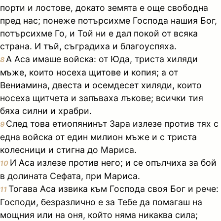
порти и лостове, докато земята е още свободна
пред нас; понеже потърсихме Господа нашия Бог,
потърсихме Го, и Той ни е дал покой от всяка
страна. И тъй, съградиха и благоуспяха.
А Аса имаше войска: от Юда, триста хиляди
8
мъже, които носеха щитове и копия; а от
Вениамина, двеста и осемдесет хиляди, които
носеха щитчета и запъваха лъкове; всички тия
бяха силни и храбри.
След това етиопянинът Зара излезе против тях с
9
една войска от един милион мъже и с триста
колесници и стигна до Мариса.
И Аса излезе против него; и се опълчиха за бой
10
в долината Сефата, при Мариса.
Тогава Аса извика към Господа своя Бог и рече:
11
Господи, безразлично е за Тебе да помагаш на
мощния или на оня, който няма никаква сила;