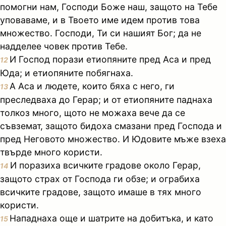
помогни нам, Господи Боже наш, защото на Тебе
уповаваме, и в Твоето име идем против това
множество. Господи, Ти си нашият Бог; да не
надделее човек против Тебе.
И Господ порази етиопяните пред Аса и пред
12
Юда; и етиопяните побягнаха.
А Аса и людете, които бяха с него, ги
13
преследваха до Герар; и от етиопяните паднаха
толкоз много, щото не можаха вече да се
съвземат, защото бидоха смазани пред Господа и
пред Неговото множество. И Юдовите мъже взеха
твърде много користи.
И поразиха всичките градове около Герар,
14
защото страх от Господа ги обзе; и ограбиха
всичките градове, защото имаше в тях много
користи.
Нападнаха още и шатрите на добитъка, и като
15