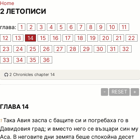
Home
2 ЛЕТОПИСИ
глава:
1
2
3
4
5
6
7
8
9
10
11
12
13
14
15
16
17
18
19
20
21
22
23
24
25
26
27
28
29
30
31
32
33
34
35
36
2 Chronicles chapter 14
-
RESET
+
ГЛАВА 14
Така Авия заспа с бащите си и погребаха го в
1
Давидовия град; и вместо него се възцари син му
Аса. В неговите дни земята беше спокойна десет