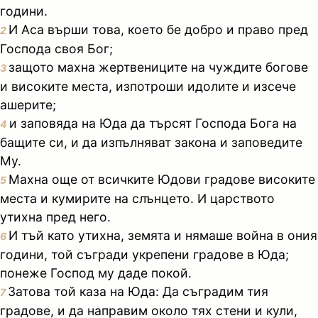
години.
И Аса върши това, което бе добро и право пред
2
Господа своя Бог;
защото махна жертвениците на чуждите богове
3
и високите места, изпотроши идолите и изсече
ашерите;
и заповяда на Юда да търсят Господа Бога на
4
бащите си, и да изпълняват закона и заповедите
Му.
Махна още от всичките Юдови градове високите
5
места и кумирите на слънцето. И царството
утихна пред него.
И тъй като утихна, земята и нямаше война в ония
6
години, той съгради укрепени градове в Юда;
понеже Господ му даде покой.
Затова той каза на Юда: Да съградим тия
7
градове, и да направим около тях стени и кули,