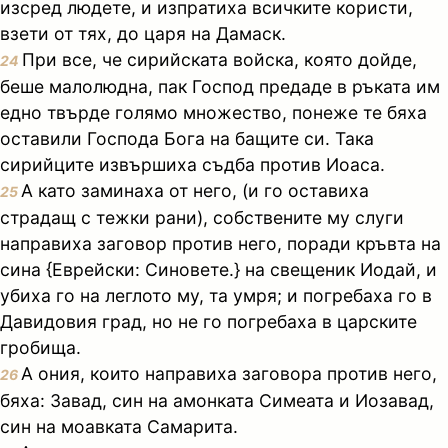
изсред людете, и изпратиха всичките користи,
взети от тях, до царя на Дамаск.
При все, че сирийската войска, която дойде,
24
беше малолюдна, пак Господ предаде в ръката им
едно твърде голямо множество, понеже те бяха
оставили Господа Бога на бащите си. Така
сирийците извършиха съдба против Иоаса.
А като заминаха от него, (и го оставиха
25
страдащ с тежки рани), собствените му слуги
направиха заговор против него, поради кръвта на
сина {Еврейски: Синовете.} на свещеник Иодай, и
убиха го на леглото му, та умря; и погребаха го в
Давидовия град, но не го погребаха в царските
гробища.
А ония, които направиха заговора против него,
26
бяха: Завад, син на амонката Симеата и Иозавад,
син на моавката Самарита.