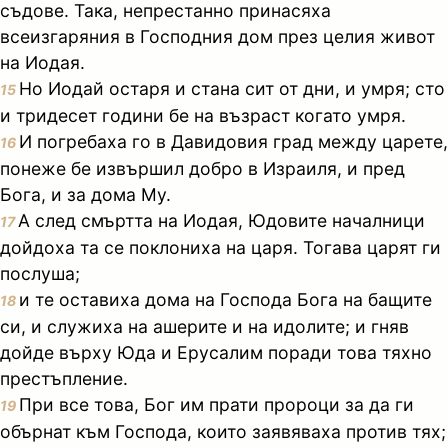
съдове. Така, непрестанно принасяха
всеизгаряния в Господния дом през целия живот
на Иодая.
Но Иодай остаря и стана сит от дни, и умря; сто
15
и тридесет години бе на възраст когато умря.
И погребаха го в Давидовия град между царете,
16
понеже бе извършил добро в Израиля, и пред
Бога, и за дома Му.
А след смъртта на Иодая, Юдовите началници
17
дойдоха та се поклониха на царя. Тогава царят ги
послуша;
и те оставиха дома на Господа Бога на бащите
18
си, и служиха на ашерите и на идолите; и гняв
дойде върху Юда и Ерусалим поради това тяхно
престъпление.
При все това, Бог им прати пророци за да ги
19
обърнат към Господа, които заявяваха против тях;