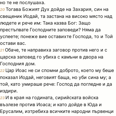
но те не послушаха.
Тогава Божият Дух дойде на Захария, син на
20
свещеник Иодай, та застана на високо място над
людете и рече им: Така казва Бог: Защо
престъпвате Господните заповеди? Няма да
успеете; понеже вие оставихте Господа, то и Той
остави вас.
Обаче, те направиха заговор против него и с
21
царска заповед го убиха с камъни в двора на
Господния дом.
Цар Иоас не си спомни доброто, което му беше
22
показал Иодай, неговият баща, но уби сина му; а
той, като умираше рече: Господ да погледне и да
издири.
И в края на годината, сирийската войска
23
възлезе против Иоаса; и като дойде в Юда и
Ерусалим, изтребиха всичките народни първенци