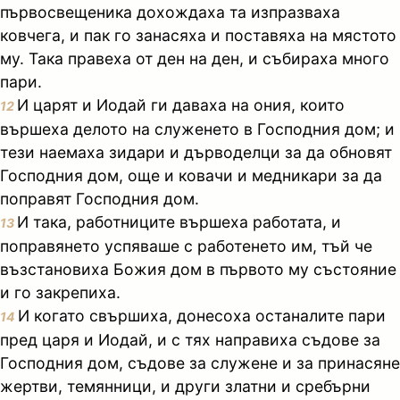
първосвещеника дохождаха та изпразваха
ковчега, и пак го занасяха и поставяха на мястото
му. Така правеха от ден на ден, и събираха много
пари.
И царят и Иодай ги даваха на ония, които
12
вършеха делото на служенето в Господния дом; и
тези наемаха зидари и дърводелци за да обновят
Господния дом, още и ковачи и медникари за да
поправят Господния дом.
И така, работниците вършеха работата, и
13
поправянето успяваше с работенето им, тъй че
възстановиха Божия дом в първото му състояние
и го закрепиха.
И когато свършиха, донесоха останалите пари
14
пред царя и Иодай, и с тях направиха съдове за
Господния дом, съдове за служене и за принасяне
жертви, темянници, и други златни и сребърни