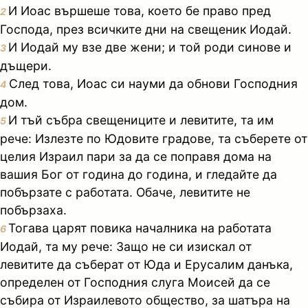
И Иоас вършеше това, което бе право пред
2
Господа, през всичките дни на свещеник Иодай.
И Иодай му взе две жени; и той роди синове и
3
дъщери.
След това, Иоас си науми да обнови Господния
4
дом.
И тъй събра свещениците и левитите, та им
5
рече: Излезте по Юдовите градове, та съберете от
целия Израил пари за да се поправя дома на
вашия Бог от година до година, и гледайте да
побързате с работата. Обаче, левитите не
побързаха.
Тогава царят повика началника на работата
6
Иодай, та му рече: Защо не си изискал от
левитите да съберат от Юда и Ерусалим данъка,
определен от Господния слуга Моисей да се
събира от Израилевото общество, за шатъра на