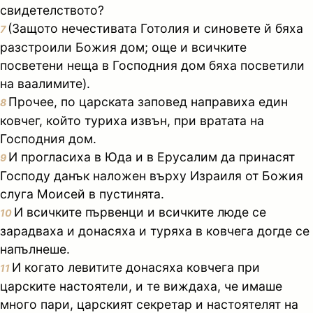
свидетелството?
(Защото нечестивата Готолия и синовете й бяха
7
разстроили Божия дом; още и всичките
посветени неща в Господния дом бяха посветили
на ваалимите).
Прочее, по царската заповед направиха един
8
ковчег, който туриха извън, при вратата на
Господния дом.
И прогласиха в Юда и в Ерусалим да принасят
9
Господу данък наложен върху Израиля от Божия
слуга Моисей в пустинята.
И всичките първенци и всичките люде се
10
зарадваха и донасяха и туряха в ковчега догде се
напълнеше.
И когато левитите донасяха ковчега при
11
царските настоятели, и те виждаха, че имаше
много пари, царският секретар и настоятелят на