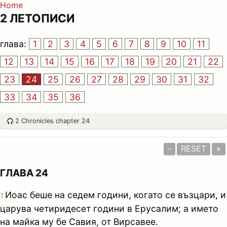
Home
2 ЛЕТОПИСИ
глава:
1
2
3
4
5
6
7
8
9
10
11
12
13
14
15
16
17
18
19
20
21
22
23
24
25
26
27
28
29
30
31
32
33
34
35
36
2 Chronicles chapter 24
-
RESET
+
ГЛАВА 24
Иоас беше на седем години, когато се възцари, и
1
царува четиридесет години в Ерусалим; а името
на майка му бе Савия, от Вирсавее.