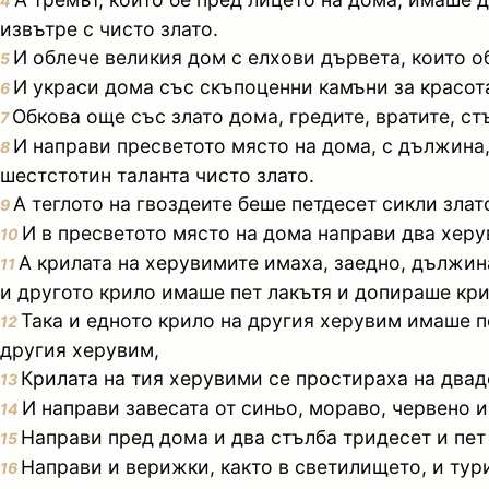
4
извътре с чисто злато.
И облече великия дом с елхови дървета, които об
5
И украси дома със скъпоценни камъни за красота
6
Обкова още със злато дома, гредите, вратите, ст
7
И направи пресветото място на дома, с дължина,
8
шестстотин таланта чисто злато.
А теглото на гвоздеите беше петдесет сикли злат
9
И в пресветото място на дома направи два херув
10
А крилата на херувимите имаха, заедно, дължина
11
и другото крило имаше пет лакътя и допираше кри
Така и едното крило на другия херувим имаше п
12
другия херувим,
Крилата на тия херувими се простираха на двадес
13
И направи завесата от синьо, мораво, червено и
14
Направи пред дома и два стълба тридесет и пет л
15
Направи и верижки, както в светилището, и тури
16