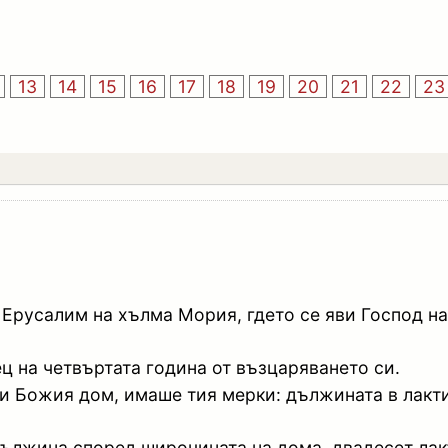
13
14
15
16
17
18
19
20
21
22
23
Ерусалим на хълма Мория, гдето се яви Господ на
ец на четвъртата година от възцаряването си.
и Божия дом, имаше тия мерки: дължината в лакти,
дължина според широчината на дома, двадесет лакъ