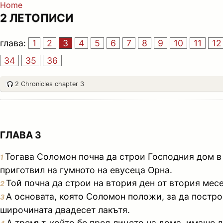
Home
2 ЛЕТОПИСИ
глава:
1
2
3
4
5
6
7
8
9
10
11
12
34
35
36
2 Chronicles chapter 3
ГЛАВА 3
Тогава Соломон почна да строи Господния дом в 
1
приготвил на гумното на евусеца Орна.
Той почна да строи на втория ден от втория мес
2
А основата, която Соломон положи, за да постро
3
широчината двадесет лакътя.
А тремът, който бе пред лицето на дома, имаше 