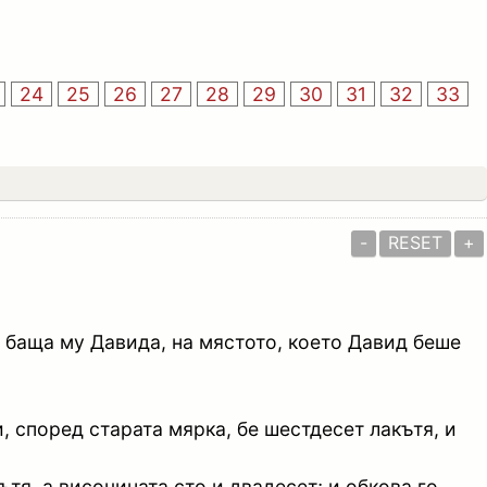
24
25
26
27
28
29
30
31
32
33
-
RESET
+
 баща му Давида, на мястото, което Давид беше
 според старата мярка, бе шестдесет лакътя, и
тя, а височината сто и двадесет; и обкова го