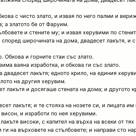
кова с чисто злато, и извая по него палми и вери
; а златото бе от Фаруим.
ълбовете и стените му; и извая херувими по стенит
 според широчината на дома, двадесет лакътя, и с
о. Обкова и горните стаи със злато.
има ваяна изработка, и обкова ги със злато.
 двадесет лакътя; едното крило, на единия херуви
лото на другия херувим.
ет лакътя и досягаше стената на дома; и другото 
ет лакътя; и те стояха на нозете си, и лицата им 
 висон, и изработи по нея херувими.
акътя високи, с капител на върха на всеки от тях 
 ги на върховете на стълбовете; и направи сто на