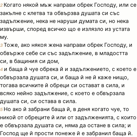
Когато някой мъж направи обрек Господу, или се
2
закълне с клетва та обвързва душата си със
задължение, нека не наруши думата си, но нека
извърши, според всичко що е излязло из устата
му.
Тоже, ако някоя жена направи обрек Господу, и
3
обвърже себе си със задължение, в младостта
си, в бащиния си дом,
и баща й чуе обрека й и задължението, с което е
4
обвързала душата си, и баща й не й каже нищо,
тогава всичките й обреци си остават в сила, и
всяко нейно задължение, с което е обвързала
душата си, си остава в сила.
Но ако й забрани баща й, в деня когато чуе, то
5
никой от обреците й или от задълженията, с които
е обвързала душата си, няма да остане в сила; и
Господ ще й прости понеже й е забранил баща й.