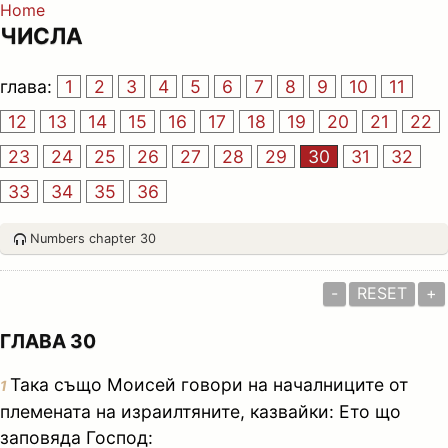
Home
ЧИСЛА
глава:
1
2
3
4
5
6
7
8
9
10
11
12
13
14
15
16
17
18
19
20
21
22
23
24
25
26
27
28
29
30
31
32
33
34
35
36
Numbers chapter 30
-
RESET
+
ГЛАВА 30
Така също Моисей говори на началниците от
1
племената на израилтяните, казвайки: Ето що
заповяда Господ: