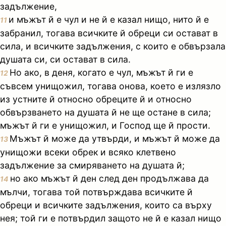
задължение,
и мъжът й е чул и не й е казал нищо, нито й е
11
забранил, тогава всичките й обреци си остават в
сила, и всичките задължения, с които е обвързала
душата си, си остават в сила.
Но ако, в деня, когато е чул, мъжът й ги е
12
съвсем унищожил, тогава онова, което е излязло
из устните й относно обреците й и относно
обвързването на душата й не ще остане в сила;
мъжът й ги е унищожил, и Господ ще й прости.
Мъжът й може да утвърди, и мъжът й може да
13
унищожи всеки обрек и всяко клетвено
задължение за смиряването на душата й;
но ако мъжът й ден след ден продължава да
14
мълчи, тогава той потвърждава всичките й
обреци и всичките задължения, които са върху
нея; той ги е потвърдил защото не й е казал нищо