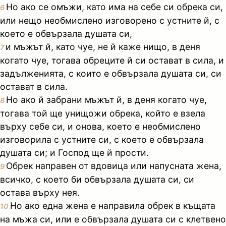
Но ако се омъжи, като има на себе си обрека си,
6
или нещо необмислено изговорено с устните й, с
което е обвързала душата си,
и мъжът й, като чуе, не й каже нищо, в деня
7
когато чуе, тогава обреците й си остават в сила, и
задълженията, с които е обвързала душата си, си
остават в сила.
Но ако й забрани мъжът й, в деня когато чуе,
8
тогава той ще унищожи обрека, който е взела
върху себе си, и онова, което е необмислено
изговорила с устните си, с което е обвързала
душата си; и Господ ще й прости.
Обрек направен от вдовица или напусната жена,
9
всичко, с което би обвързала душата си, си
остава върху нея.
Но ако една жена е направила обрек в къщата
10
на мъжа си, или е обвързала душата си с клетвено