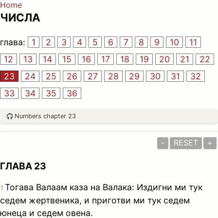
Home
ЧИСЛА
глава:
1
2
3
4
5
6
7
8
9
10
11
12
13
14
15
16
17
18
19
20
21
22
23
24
25
26
27
28
29
30
31
32
33
34
35
36
Numbers chapter 23
-
RESET
+
ГЛАВА 23
Тогава Валаам каза на Валака: Издигни ми тук
1
седем жертвеника, и приготви ми тук седем
юнеца и седем овена.