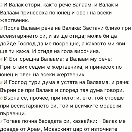
И Валак стори, както рече Валаам; и Валак и
2
Валаам принесоха по юнец и овен на всеки
жертвеник.
После Валаам рече на Валака: Застани близо при
3
всеизгарянето си, и аз ще отида; може би да
дойде Господ да ме посрещне; а каквото ми яви
ще ти кажа. И отиде на гола височина.
И Бог срещна Валаама; а Валаам му рече:
4
Приготвих седемте жертвеника, и принесох по
юнец и овен на всеки жертвеник.
И Господ тури дума в устата на Валаама, и рече:
5
Върни се при Валака и според тая дума говори.
Върна се, прочее, при него; и, ето, той стоеше
6
при всеизгарянето си, той и всичките моавски
първенци.
Тогава почна беседата си, казвайки: - Валак ме
7
доведе от Арам, Моавският цар от източните