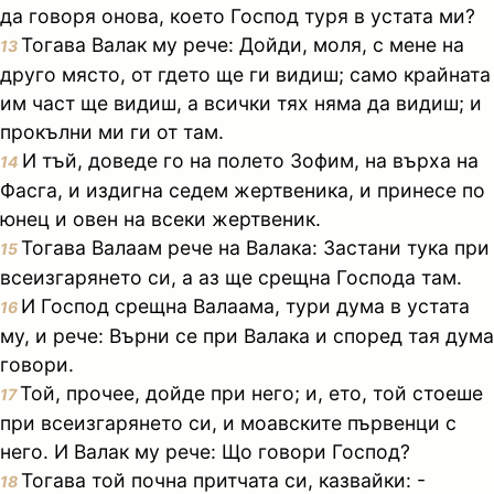
да говоря онова, което Господ туря в устата ми?
Тогава Валак му рече: Дойди, моля, с мене на
13
друго място, от гдето ще ги видиш; само крайната
им част ще видиш, а всички тях няма да видиш; и
прокълни ми ги от там.
И тъй, доведе го на полето Зофим, на върха на
14
Фасга, и издигна седем жертвеника, и принесе по
юнец и овен на всеки жертвеник.
Тогава Валаам рече на Валака: Застани тука при
15
всеизгарянето си, а аз ще срещна Господа там.
И Господ срещна Валаама, тури дума в устата
16
му, и рече: Върни се при Валака и според тая дума
говори.
Той, прочее, дойде при него; и, ето, той стоеше
17
при всеизгарянето си, и моавските първенци с
него. И Валак му рече: Що говори Господ?
Тогава той почна притчата си, казвайки: -
18