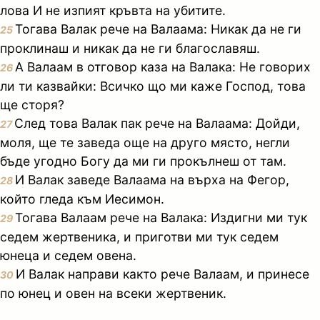
лова И не изпият кръвта на убитите.
Тогава Валак рече на Валаама: Никак да не ги
25
проклинаш и никак да не ги благославяш.
А Валаам в отговор каза на Валака: Не говорих
26
ли ти казвайки: Всичко що ми каже Господ, това
ще сторя?
След това Валак пак рече на Валаама: Дойди,
27
моля, ще те заведа още на друго място, негли
бъде угодно Богу да ми ги прокълнеш от там.
И Валак заведе Валаама на върха на Фегор,
28
който гледа към Иесимон.
Тогава Валаам рече на Валака: Издигни ми тук
29
седем жертвеника, и приготви ми тук седем
юнеца и седем овена.
И Валак направи както рече Валаам, и принесе
30
по юнец и овен на всеки жертвеник.