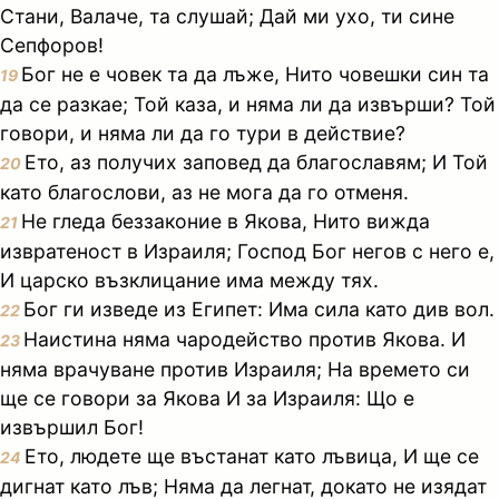
Стани, Валаче, та слушай; Дай ми ухо, ти сине
Сепфоров!
Бог не е човек та да лъже, Нито човешки син та
19
да се разкае; Той каза, и няма ли да извърши? Той
говори, и няма ли да го тури в действие?
Ето, аз получих заповед да благославям; И Той
20
като благослови, аз не мога да го отменя.
Не гледа беззаконие в Якова, Нито вижда
21
извратеност в Израиля; Господ Бог негов с него е,
И царско възклицание има между тях.
Бог ги изведе из Египет: Има сила като див вол.
22
Наистина няма чародейство против Якова. И
23
няма врачуване против Израиля; На времето си
ще се говори за Якова И за Израиля: Що е
извършил Бог!
Ето, людете ще въстанат като лъвица, И ще се
24
дигнат като лъв; Няма да легнат, докато не изядат