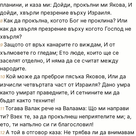
планини, и каза ми: Дойди, прокълни ми Якова, И
дойди, хвърли презрение върху Израиля.
Как да прокълна, когото Бог не проклина? Или
8
как да хвърля презрение върху когото Господ не
хвърля?
Защото от връх канарите го виждам, И от
9
хълмовете го гледам; Ето люде, които ще се
заселят отделно, И няма да се считат между
народите.
Кой може да преброи пясъка Яковов, Или да
10
изчисли четвъртата част от Израиля? Дано умра
както умират праведните, И сетнините ми да
бъдат както техните!
Тогава Валак рече на Валаама: Що ми направи
11
ти? Взех те, за да прокълнеш неприятелите ми; а,
ето, ти напълно си ги благословил!
А той в отговор каза: Не трябва ли да внимавам
12