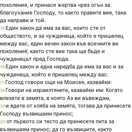
поколения, и принася жертва чрез огън за
благоухание Господу, то както правите вие, така
да направи и той.
Един закон да има за вас, които сте от
15
обществото, и за чужденеца, който е пришелец
между вас, един вечен закон във всичките ви
поколения; както сте вие така ще бъде и
чужденецът пред Господа.
Един закон и една наредба да има за вас и за
16
чужденеца, който е пришелец между вас.
Господ говори още на Моисея, казвайки:
17
Говори на израилтяните, казвайки им: Когато
18
влезете в земята, в която Аз ви въвеждам,
и ядете от хляба на земята, тогава да принесете
19
Господу възвишаем принос;
от първото си тесто да принесете пита за
20
възвишаем принос; да го възвишите, както