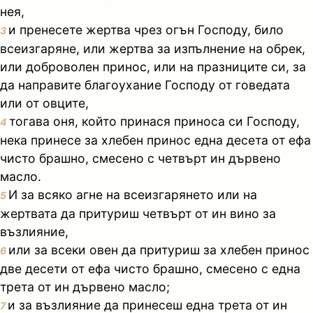
нея,
и пренесете жертва чрез огън Господу, било
3
всеизгаряне, или жертва за изпълнение на обрек,
или доброволен принос, или на празниците си, за
да направите благоухание Господу от говедата
или от овците,
тогава оня, който принася приноса си Господу,
4
нека принесе за хлебен принос една десета от ефа
чисто брашно, смесено с четвърт ин дървено
масло.
И за всяко агне на всеизгарянето или на
5
жертвата да притуриш четвърт от ин вино за
възлияние,
или за всеки овен да притуриш за хлебен принос
6
две десети от ефа чисто брашно, смесено с една
трета от ин дървено масло;
и за възлияние да принесеш една трета от ин
7