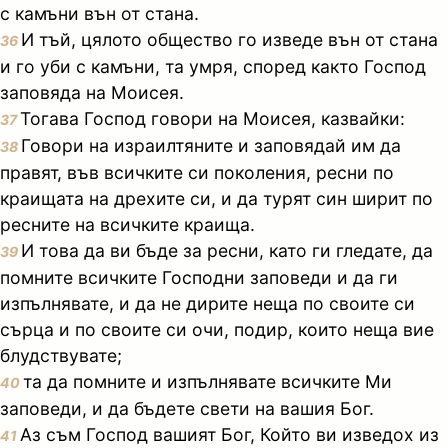
с камъни вън от стана.
И тъй, цялото общество го изведе вън от стана
36
и го уби с камъни, та умря, според както Господ
заповяда на Моисея.
Тогава Господ говори на Моисея, казвайки:
37
Говори на израилтяните и заповядай им да
38
правят, във всичките си поколения, ресни по
краищата на дрехите си, и да турят син ширит по
ресните на всичките краища.
И това да ви бъде за ресни, като ги гледате, да
39
помните всичките Господни заповеди и да ги
изпълнявате, и да не дирите неща по своите си
сърца и по своите си очи, подир, които неща вие
блудствувате;
та да помните и изпълнявате всичките Ми
40
заповеди, и да бъдете свети на вашия Бог.
Аз съм Господ вашият Бог, Който ви изведох из
41