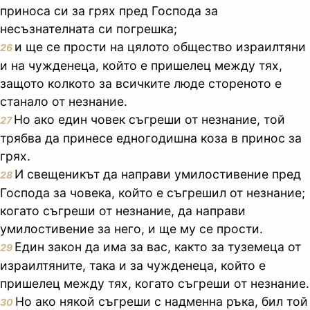
приноса си за грях пред Господа за
несъзнателната си погрешка;
и ще се прости на цялото общество израилтяни
26
и на чужденеца, който е пришелец между тях,
защото колкото за всичките люде стореното е
станало от незнание.
Но ако един човек съгреши от незнание, той
27
трябва да принесе едногодишна коза в принос за
грях.
И свещеникът да направи умилостивение пред
28
Господа за човека, който е съгрешил от незнание;
когато съгреши от незнание, да направи
умилостивение за него, и ще му се прости.
Един закон да има за вас, както за туземеца от
29
израилтяните, така и за чужденеца, който е
пришелец между тях, когато съгреши от незнание.
Но ако някой съгреши с надменна ръка, бил той
30