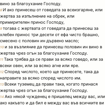
вино за благоухание Господу.
И ако принесеш от говедата за всеизгаряне, или
8
жертва за изпълнение на обрек, или
примирителен принос Господу,
тогава с жертвата от говедата да принесеш за
9
хлебен принос три десети от ефа чисто брашно,
смесено с половин ин дървено масло;
и за възлияние да принесеш половин ин вино в
10
жертва чрез огън за благоухание Господу.
Така трябва да се прави за всяко говедо, или за
11
всеки овен, или за всяко агне или яре.
Според числото, което ще принесете, така да
12
направите за всяко според числото им.
Всеки туземец да прави така, когато принася
13
жертва чрез огън за благоухание Господу.
Ако някой чужденец е пришелец между вас, или
14
ако какъвто и да бил е между вас във всичките ви