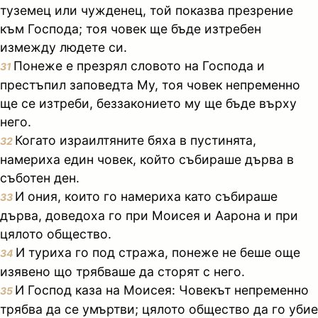
туземец или чужденец, той показва презрение
към Господа; тоя човек ще бъде изтребен
измежду людете си.
Понеже е презрял словото на Господа и
31
престъпил заповедта Му, тоя човек непременно
ще се изтреби, беззаконието му ще бъде върху
него.
Когато израилтяните бяха в пустинята,
32
намериха един човек, който събираше дърва в
съботен ден.
И ония, които го намериха като събираше
33
дърва, доведоха го при Моисея и Аарона и при
цялото общество.
И туриха го под стража, понеже не беше още
34
изявено що трябваше да сторят с него.
И Господ каза на Моисея: Човекът непременно
35
трябва да се умъртви; цялото общество да го убие