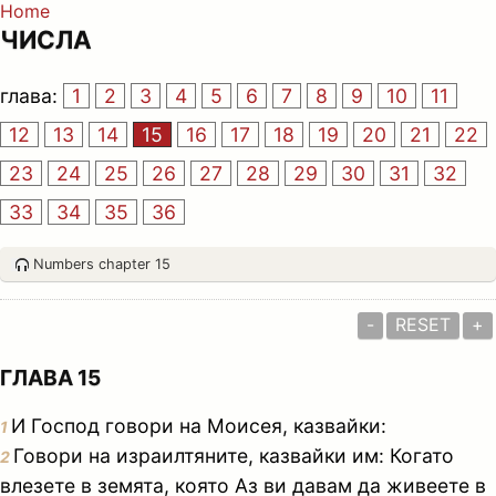
Home
ЧИСЛА
глава:
1
2
3
4
5
6
7
8
9
10
11
12
13
14
15
16
17
18
19
20
21
22
23
24
25
26
27
28
29
30
31
32
33
34
35
36
Numbers chapter 15
-
RESET
+
ГЛАВА 15
И Господ говори на Моисея, казвайки:
1
Говори на израилтяните, казвайки им: Когато
2
влезете в земята, която Аз ви давам да живеете в