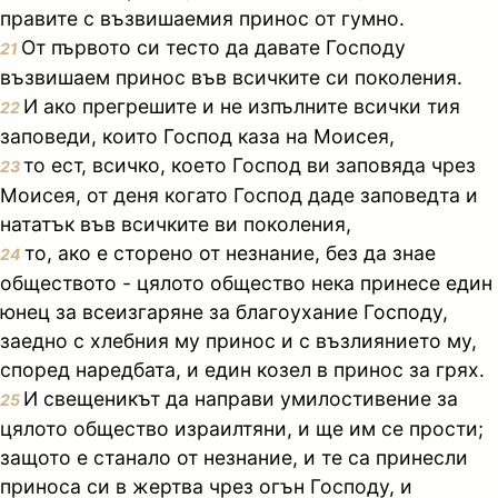
правите с възвишаемия принос от гумно.
От първото си тесто да давате Господу
21
възвишаем принос във всичките си поколения.
И ако прегрешите и не изпълните всички тия
22
заповеди, които Господ каза на Моисея,
то ест, всичко, което Господ ви заповяда чрез
23
Моисея, от деня когато Господ даде заповедта и
нататък във всичките ви поколения,
то, ако е сторено от незнание, без да знае
24
обществото - цялото общество нека принесе един
юнец за всеизгаряне за благоухание Господу,
заедно с хлебния му принос и с възлиянието му,
според наредбата, и един козел в принос за грях.
И свещеникът да направи умилостивение за
25
цялото общество израилтяни, и ще им се прости;
защото е станало от незнание, и те са принесли
приноса си в жертва чрез огън Господу, и