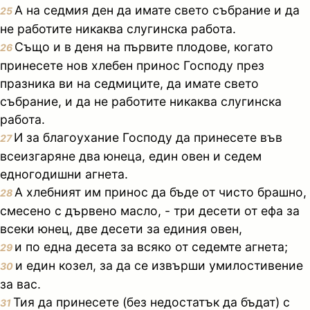
А на седмия ден да имате свето събрание и да
25
не работите никаква слугинска работа.
Също и в деня на първите плодове, когато
26
принесете нов хлебен принос Господу през
празника ви на седмиците, да имате свето
събрание, и да не работите никаква слугинска
работа.
И за благоухание Господу да принесете във
27
всеизгаряне два юнеца, един овен и седем
едногодишни агнета.
А хлебният им принос да бъде от чисто брашно,
28
смесено с дървено масло, - три десети от ефа за
всеки юнец, две десети за единия овен,
и по една десета за всяко от седемте агнета;
29
и един козел, за да се извърши умилостивение
30
за вас.
Тия да принесете (без недостатък да бъдат) с
31