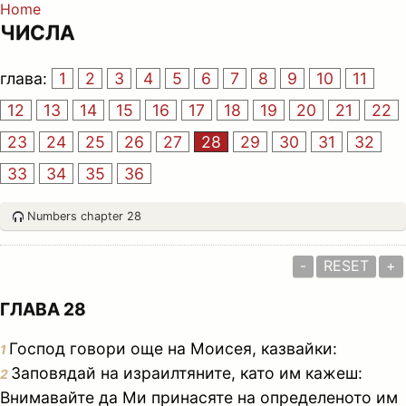
Home
ЧИСЛА
глава:
1
2
3
4
5
6
7
8
9
10
11
12
13
14
15
16
17
18
19
20
21
22
23
24
25
26
27
28
29
30
31
32
33
34
35
36
Numbers chapter 28
-
RESET
+
ГЛАВА 28
Господ говори още на Моисея, казвайки:
1
Заповядай на израилтяните, като им кажеш:
2
Внимавайте да Ми принасяте на определеното им