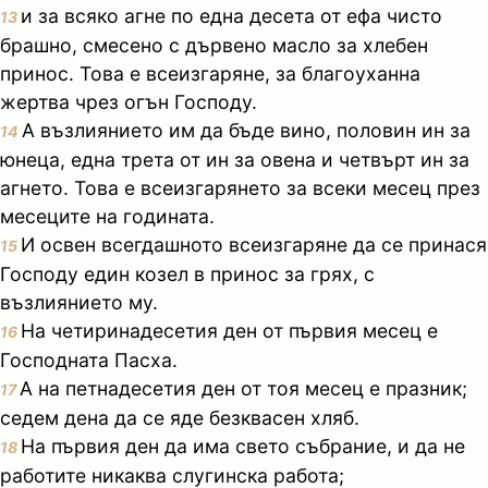
и за всяко агне по една десета от ефа чисто
13
брашно, смесено с дървено масло за хлебен
принос. Това е всеизгаряне, за благоуханна
жертва чрез огън Господу.
А възлиянието им да бъде вино, половин ин за
14
юнеца, една трета от ин за овена и четвърт ин за
агнето. Това е всеизгарянето за всеки месец през
месеците на годината.
И освен всегдашното всеизгаряне да се принася
15
Господу един козел в принос за грях, с
възлиянието му.
На четиринадесетия ден от първия месец е
16
Господната Пасха.
А на петнадесетия ден от тоя месец е празник;
17
седем дена да се яде безквасен хляб.
На първия ден да има свето събрание, и да не
18
работите никаква слугинска работа;