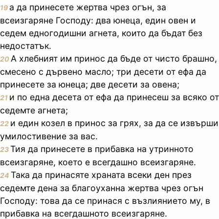
а да принесете жертва чрез огън, за
19
всеизгаряне Господу: два юнеца, един овен и
седем едногодишни агнета, които да бъдат без
недостатък.
А хлебният им принос да бъде от чисто брашно,
20
смесено с дървено масло; три десети от ефа да
принесете за юнеца; две десети за овена;
и по една десета от ефа да принесеш за всяко от
21
седемте агнета;
и един козел в принос за грях, за да се извърши
22
умилостивение за вас.
Тия да принесете в прибавка на утринното
23
всеизгаряне, което е всегдашно всеизгаряне.
Така да принасяте храната всеки ден през
24
седемте дена за благоуханна жертва чрез огън
Господу: това да се принася с възлиянието му, в
прибавка на всегдашното всеизгаряне.