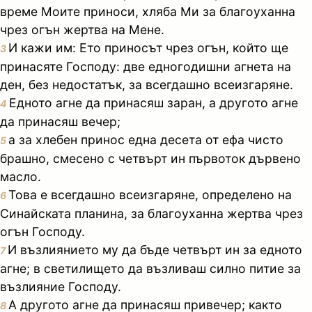
време Моите приноси, хляба Ми за благоуханна
чрез огън жертва на Мене.
И кажи им: Ето приносът чрез огън, който ще
3
принасяте Господу: две едногодишни агнета на
ден, без недостатък, за всегдашно всеизгаряне.
Едното агне да принасяш заран, а другото агне
4
да принасяш вечер;
а за хлебен принос една десета от ефа чисто
5
брашно, смесено с четвърт ин първоток дървено
масло.
Това е всегдашно всеизгаряне, определено на
6
Синайската планина, за благоуханна жертва чрез
огън Господу.
И възлиянието му да бъде четвърт ин за едното
7
агне; в светилището да възливаш силно питие за
възлияние Господу.
А другото агне да принасяш привечер; както
8