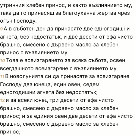
утринния хлебен принос, и както възлиянието му,
така да го принасяш за благоуханна жертва чрез
огън Господу.
А в съботен ден да принасяте две едногодишни
9
агнета, без недостатък, и две десети от ефа чисто
брашно, смесено с дървено масло за хлебен
принос с възлиянието му.
Това е всеизгарянето за всяка събота, освен
10
всегдашното всеизгаряне с възлиянието му.
В новолунията си да принасяте за всеизгаряне
11
Господу два юнеца, един овен, седем
едногодишни агнета без недостатък;
и за всеки юнец три десети от ефа чисто
12
брашно, смесено с дървено масло за хлебен
принос; и за единия овен две десети от ефа чисто
брашно, смесено с дървено масло за хлебен
принос;