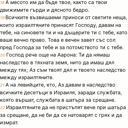
А месото им да бъде твое, както са твои
18
движимите гърди и дясното бедро.
Всичките възвишаеми приноси от светите неща,
19
които израилтяните принасят Господу, давам на
тебе, на синовете ти и на дъщерите ти с тебе, като
ваше вечно право. Това е вечен завет със сол
пред Господа за тебе и за потомството ти с тебе.
Господ рече още на Аарона: Ти да нямаш
20
наследство в тяхната земя, нито да имаш дял
между тях; Аз съм твоят дял и твоето наследство
между израилтяните.
А на левийците, ето, Аз давам в наследство
21
всичките десетъци в Израиля, заради службата,
която вършат, службата в шатъра за срещане.
Израилтяните да не пристъпят вече при шатъра
22
за срещане, да не би да се натоварят с грях и да
измрат.