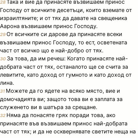
Така и вие да принасяте възвишаем принос
28
Господу от всичките десетъци, които вземате от
израилтяните; и от тях да давате на свещеника
Аарона възвишаем принос Господу.
От всичките си дарове да принасяте всеки
29
възвишаем принос Господу, то ест, осветената
част от всичко що е най-добро от тях.
За това, да им речеш: Когато принасяте най-
30
добрата част от тях, останалото ще се счита за
левитите, като доход от гумното и като доход от
лина.
Можете да го ядете на всяко място, вие и
31
домочадията ви; защото това ви е заплата за
служенето ви в шатъра за срещане.
Няма да понасяте грях поради това, ако
32
принасяте във възвишаем принос най-добрата
част от тях; и да не осквернявате светите неща на