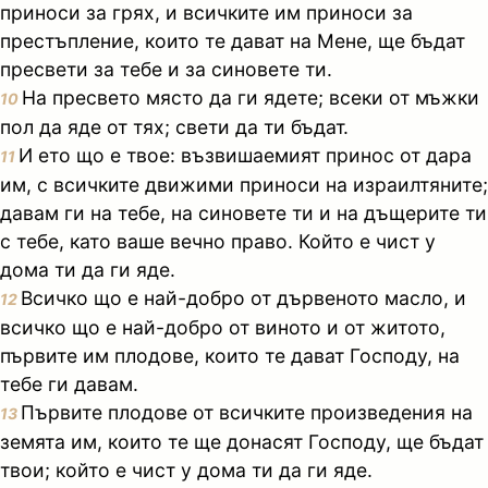
приноси за грях, и всичките им приноси за
престъпление, които те дават на Мене, ще бъдат
пресвети за тебе и за синовете ти.
На пресвето място да ги ядете; всеки от мъжки
10
пол да яде от тях; свети да ти бъдат.
И ето що е твое: възвишаемият принос от дара
11
им, с всичките движими приноси на израилтяните;
давам ги на тебе, на синовете ти и на дъщерите ти
с тебе, като ваше вечно право. Който е чист у
дома ти да ги яде.
Всичко що е най-добро от дървеното масло, и
12
всичко що е най-добро от виното и от житото,
първите им плодове, които те дават Господу, на
тебе ги давам.
Първите плодове от всичките произведения на
13
земята им, които те ще донасят Господу, ще бъдат
твои; който е чист у дома ти да ги яде.