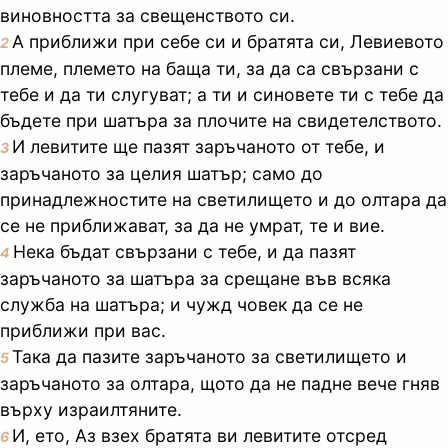
виновността за свещенството си.
А приближи при себе си и братята си, Левиевото
2
племе, племето на баща ти, за да са свързани с
тебе и да ти слугуват; а ти и синовете ти с тебе да
бъдете при шатъра за плочите на свидетелството.
И левитите ще пазят заръчаното от тебе, и
3
заръчаното за целия шатър; само до
принадлежностите на светилището и до олтара да
се не приближават, за да не умрат, те и вие.
Нека бъдат свързани с тебе, и да пазят
4
заръчаното за шатъра за срещане във всяка
служба на шатъра; и чужд човек да се не
приближи при вас.
Така да пазите заръчаното за светилището и
5
заръчаното за олтара, щото да не падне вече гняв
върху израилтяните.
И, ето, Аз взех братята ви левитите отсред
6