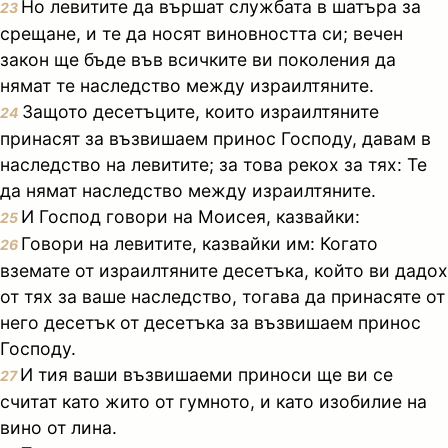
Но левитите да вършат службата в шатъра за
23
срещане, и те да носят виновността си; вечен
закон ще бъде във всичките ви поколения да
нямат те наследство между израилтяните.
Защото десетъците, които израилтяните
24
принасят за възвишаем принос Господу, давам в
наследство на левитите; за това рекох за тях: Те
да нямат наследство между израилтяните.
И Господ говори на Моисея, казвайки:
25
Говори на левитите, казвайки им: Когато
26
вземате от израилтяните десетъка, който ви дадох
от тях за ваше наследство, тогава да принасяте от
него десетък от десетъка за възвишаем принос
Господу.
И тия ваши възвишаеми приноси ще ви се
27
считат като жито от гумното, и като изобилие на
вино от лина.