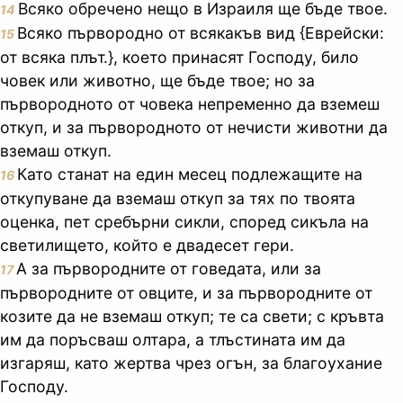
Всяко обречено нещо в Израиля ще бъде твое.
14
Всяко първородно от всякакъв вид {Еврейски:
15
от всяка плът.}, което принасят Господу, било
човек или животно, ще бъде твое; но за
първородното от човека непременно да вземеш
откуп, и за първородното от нечисти животни да
вземаш откуп.
Като станат на един месец подлежащите на
16
откупуване да вземаш откуп за тях по твоята
оценка, пет сребърни сикли, според сикъла на
светилището, който е двадесет гери.
А за първородните от говедата, или за
17
първородните от овците, и за първородните от
козите да не вземаш откуп; те са свети; с кръвта
им да поръсваш олтара, а тлъстината им да
изгаряш, като жертва чрез огън, за благоухание
Господу.