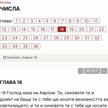
Home
ЧИСЛА
глава:
1
2
3
4
5
6
7
8
9
10
11
12
13
14
15
16
17
18
19
20
21
22
23
24
25
26
27
28
29
30
31
32
33
34
35
36
Numbers chapter 18
-
RESET
+
ГЛАВА 18
И Господ каза на Аарона: Ти, синовете ти и
1
домът на баща ти с тебе ще носите виновността за
светилището; и ти и синовете ти с тебе ще носите