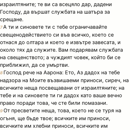
израилтяните; те ви са всецяло дар, дадени
Господу, да вършат службата на шатъра за
срещане.
А ти и синовете ти с тебе ограничавайте
7
свещенодействието си във всичко, което се
отнася до олтара и което е извътре завесата, и
около тях да служите. Вам подарявам службата
на свещенството; а чуждият човек, който би се
приближил, да се умъртви.
Господ рече на Аарона: Ето, Аз дадох на тебе
8
надзора на Моите възвишаеми приноси, сиреч, на
всичките неща посвещавани от израилтяните; на
тебе и на синовете ти ги дадох като ваше вечно
право поради това, че сте били помазани.
От пресветите неща, това, което не се туря на
9
огъня, ще бъде твое; всичките им приноси,
всичките им хлебни приноси, всичките им