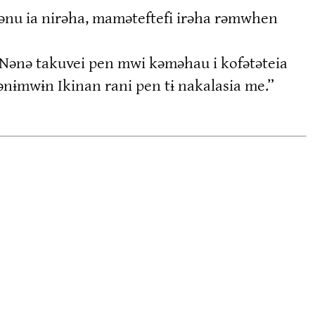
ɨmənu ia nirəha, maməteftefi irəha rəmwhen
 Nənə takuvei pen mwi kəməhau i kofətəteia
ɨmwɨn Ikinan rani pen tɨ nakalasia me.”