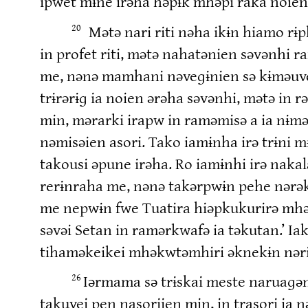
ipwet mɨne irəha həpɨk mhəpi raka noi
Mətə nari riti nəha ikɨn hiamo r
20
in profet riti, mətə nahatənien səvənhi
me, nənə mamhani nəveɡɨnien sə kɨməuv
trɨrərɨɡ ia noien ərəha səvənhi, mətə in 
min, mərarki irapw in raməmisə a ia nɨm
nəmisəien asori. Tako iamɨnha irə trɨni 
takousi əpune irəha. Ro iamɨnhi irə nak
rerɨnraha me, nənə takərpwɨn pehe nərək
me nepwɨn fwe Tuatira hiəpkukurirə mhə 
səvəi Setan in ramərkwafə ia təkutan.’ I
tihaməkeikei mhəkwtəmhiri əknekɨn nəri
Iərmama sə trɨskai meste naruaɡ
26
takuvei pen nasoriien min, in trasori ia