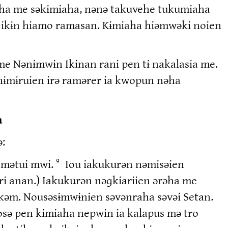
əha me səkɨmiaha, nənə takuvehe tukumiaha
a ikɨn hiamo ramasan. Kɨmiaha hiəmwəki noien
e Nənɨmwɨn Ikinan rani pen tɨ nakalasia me.
 nɨmɨruien irə ramərer ia kwopun nəha
a
ə:
ə mətui mwi.
Iou iakukurən nəmisəien
9
ri anan.) Iakukurən nəɡkiariien ərəha me
kəm. Nousəsɨmwɨnien səvənraha səvəi Setan.
kosə pen kɨmiaha nepwɨn ia kalapus mə tro