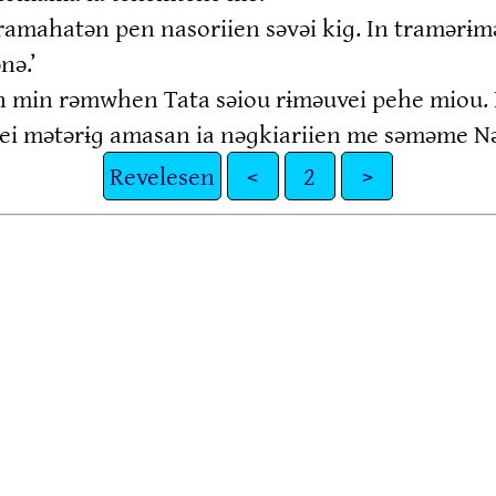
ep ramahatən pen nasoriien səvəi kiɡ. In tramər
nə.’
en min rəmwhen Tata səiou rɨməuvei pehe miou.
i mətərɨɡ amasan ia nəɡkiariien me səməme Nən
Revelesen
<
2
>