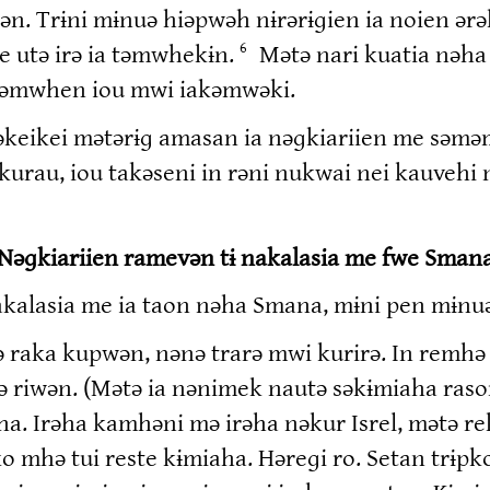
n. Trɨni mɨnuə hiəpwəh nɨrərɨɡien ia noien ər
e utə irə ia təmwhekɨn.
Mətə nari kuatia nəh
6
rəmwhen iou mwi iakəmwəki.
keikei mətərɨɡ amasan ia nəɡkiariien me səməm
kurau, iou takəseni in rəni nukwai nei kauvehi
Nəɡkiariien ramevən tɨ nakalasia me fwe Sman
nakalasia me ia taon nəha Smana, mɨni pen mɨnu
rə raka kupwən, nənə trarə mwi kurirə. In remh
 riwən. (Mətə ia nənimek nautə səkɨmiaha raso
. Irəha kamhəni mə irəha nəkur Isrel, mətə re
o mhə tui reste kɨmiaha. Həreɡi ro. Setan trɨp