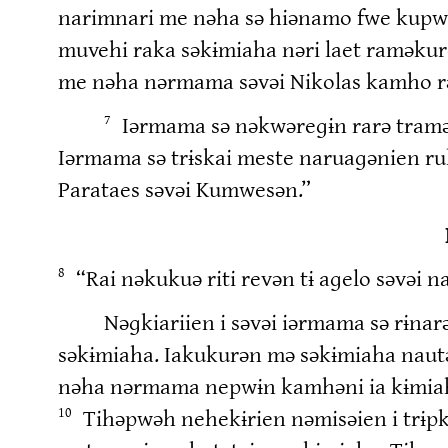
narimnari me nəha sə hiənamo fwe kupwə
muvehi raka səkɨmiaha nəri laet raməkur
me nəha nərmama səvəi Nikolas kamho 
Iərmama sə nəkwəreɡɨn rarə tramə
7
Iərmama sə trɨskai meste naruaɡənien ru
Parataes səvəi Kumwesən.”
“Rai nəkukuə riti revən tɨ aɡelo səvəi 
8
Nəɡkiariien i səvəi iərmama sə rɨna
səkɨmiaha. Iakukurən mə səkɨmiaha nautə
nəha nərmama nepwɨn kamhəni ia kɨmiaha
Tihəpwəh nehekɨrien nəmisəien i trɨpk
10