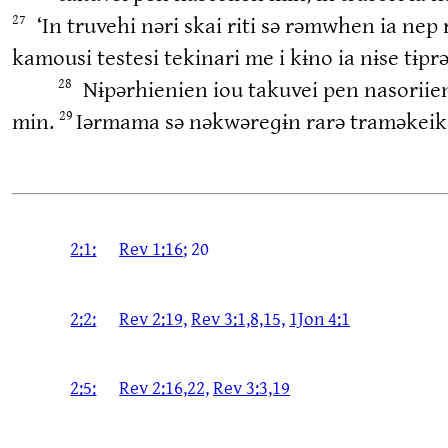
‘In truvehi nəri skai riti sə rəmwhen ia n
27
kamousi testesi tekinari me i kɨno ia nɨse tɨprə
Nɨpərhienien iou takuvei pen nasorii
28
min.
Iərmama sə nəkwəreɡɨn rarə traməkeike
29
2:1:
Rev 1:16
; 20
2:2:
Rev 2:19,
Rev 3:1,8,15,
1Jon 4:1
2:5:
Rev 2:16,22,
Rev 3:3,19