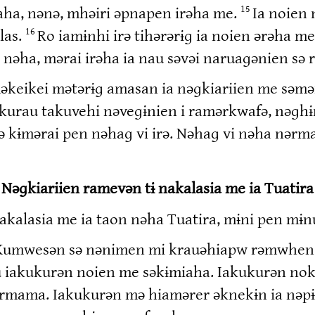
ha, nənə, mhəiri əpnapen irəha me.
Ia noien
15
las.
Ro iamɨnhi irə tihərərɨɡ ia noien ərəha m
16
ha, mərai irəha ia nau səvəi naruaɡənien sə r
əkeikei mətərɨɡ amasan ia nəɡkiariien me səmə
ukurau takuvehi nəveɡɨnien i ramərkwafə, nəɡh
ə kɨmərai pen nəhaɡ vi irə. Nəhaɡ vi nəha nərm
Nəɡkiariien ramevən tɨ nakalasia me ia Tuatira
 nakalasia me ia taon nəha Tuatira, mɨni pen mɨn
ni Kumwesən sə nənimen mi krauəhiapw rəmwhen
u iakukurən noien me səkɨmiaha. Iakukurən nok
ərmama. Iakukurən mə hiamərer əknekɨn ia nə