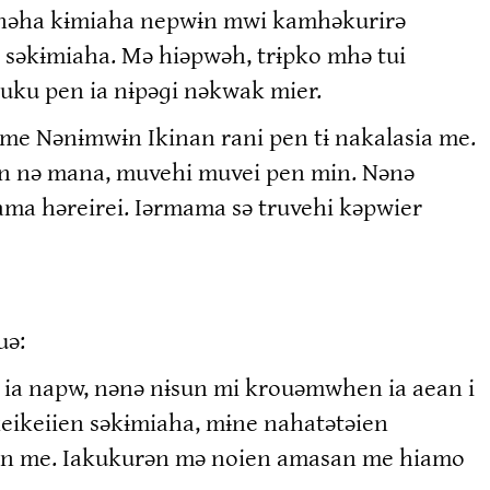
 nəha kɨmiaha nepwɨn mwi kamhəkurirə
e səkɨmiaha. Mə hiəpwəh, trɨpko mhə tui
uku pen ia nɨpəɡi nəkwak mier.
me Nənɨmwɨn Ikinan rani pen tɨ nakalasia me.
ɨn nə mana, muvehi muvei pen min. Nənə
ama həreirei. Iərmama sə truvehi kəpwier
uə:
 ia napw, nənə nɨsun mi krouəmwhen ia aean i
eikeiien səkɨmiaha, mɨne nahatətəien
pɨn me. Iakukurən mə noien amasan me hiamo