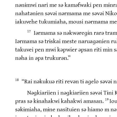
nənɨmwi nari me sə kaməfwaki pen mɨnra
nahatənien səvəi nərmama me səvəi Niko
iakuvehe tukumiaha, mousi nərmama me nə
Iərmama sə nəkwəreɡɨn rarə tram
17
Iərmama sə trɨskai meste naruaɡənien r
takuvei pen mwi kəpwier əpsan riti min s
nəha in əpa trukurən.”
“Rai nəkukuə riti revən tɨ aɡelo səvəi
18
Nəɡkiariien i nəɡkiariien səvəi Tɨ
pras sə kɨnahakwi kahakwi amasan.
Io
19
səkɨmiaha, mɨne nasituien sə hiamo m n