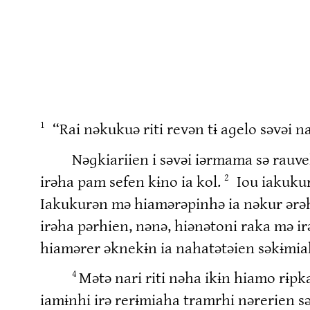
“Rai nəkukuə riti revən tɨ aɡelo səvəi 
1
Nəɡkiariien i səvəi iərmama sə rauv
irəha pam sefen kɨno ia kol.
Iou iakuku
2
Iakukurən mə hiamərəpinhə ia nəkur ərə
irəha pərhien, nənə, hiənətoni raka mə 
hiamərer əknekɨn ia nahatətəien səkɨm
Mətə nari riti nəha ikɨn hiamo r
4
iamɨnhi irə rerɨmiaha tramrhi nərerien s