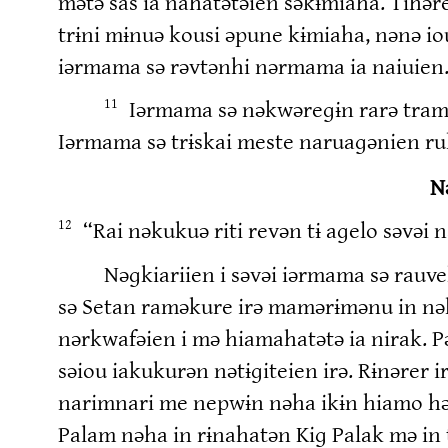
mətə sas ia nahatətəien səkɨmiaha. Tihər
trɨni mɨnuə kousi əpune kɨmiaha, nənə 
iərmama sə rəvtənhi nərmama ia naiuien
Iərmama sə nəkwəreɡɨn rarə tram
11
Iərmama sə trɨskai meste naruaɡənien ru
N
“Rai nəkukuə riti revən tɨ aɡelo səvə
12
Nəɡkiariien i səvəi iərmama sə rauve
sə Setan raməkure irə mamərɨmənu in nə
nərkwafəien i mə hiamahatətə ia nirak. 
səiou iakukurən nətɨɡiteien irə. Rɨnərer
narimnari me nepwɨn nəha ikɨn hiamo h
Palam nəha in rɨnahatən Kiɡ Palak mə in 