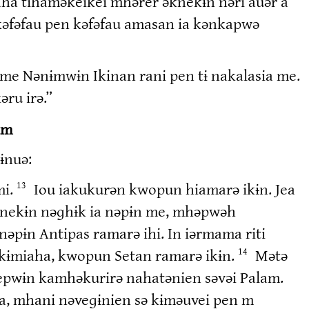
iaha tihaməkeikei mhərer əknekɨn nəri auər a
kəfəfau pen kəfəfau amasan ia kənkapwə
me Nənɨmwɨn Ikinan rani pen tɨ nakalasia me.
ru irə.”
am
ɨnuə:
mi.
Iou iakukurən kwopun hiamarə ikɨn. Jea
13
knekɨn nəɡhɨk ia nəpɨn me, mhəpwəh
əpɨn Antipas ramarə ihi. In iərmama riti
 səkɨmiaha, kwopun Setan ramarə ikɨn.
Mətə
14
pwɨn kamhəkurirə nahatənien səvəi Palam.
ha, mhani nəveɡɨnien sə kɨməuvei pen m