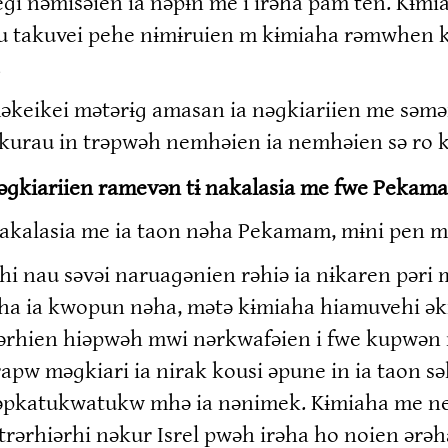
eɡi nəmisəien ia nəpɨn me i irəha pam ten. Kɨm
iou takuvei pehe nɨmɨruien m kɨmiaha rəmwhen 
.
əkeikei mətərɨɡ amasan ia nəɡkiariien me səmə
kurau in trəpwəh nemhəien ia nemhəien sə ro kə
əɡkiariien ramevən tɨ nakalasia me fwe Pekam
i nakalasia me ia taon nəha Pekamam, mɨni pen m
hi nau səvəi naruaɡənien rəhiə ia nɨkaren pəri 
ha ia kwopun nəha, mətə kɨmiaha hiamuvehi ə
Pərhien hiəpwəh mwi nərkwafəien i fwe kupwən n
 irapw məɡkiari ia nirak kousi əpune in ia taon
əpkatukwatukw mhə ia nənimek. Kɨmiaha me ne
trərhiərhi nəkur Isrel pwəh irəha ho noien ərə