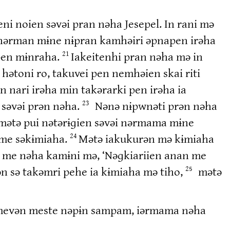
i noien səvəi pran nəha Jesepel. In rani mə
a nərman mɨne nɨpran kamhəiri əpnapen irəha
pen mɨnraha.
Iakeitenhi pran nəha mə in
21
 hətoni ro, takuvei pen nemhəien skai riti
nari irəha min takərarki pen irəha ia
 səvəi prən nəha.
Nənə nɨpwnəti prən nəha
23
amətə pui nətərɨɡien səvəi nərmama mɨne
 me səkɨmiaha.
Mətə iakukurən mə kɨmiaha
24
en me nəha kamɨni mə, ‘Nəɡkiariien anan me
ən sə takəmri pehe ia kɨmiaha mə tiho,
mətə
25
 mevən meste nəpɨn sampam, iərmama nəha