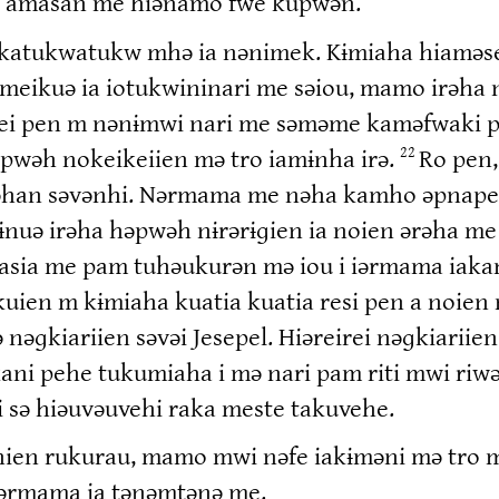
en amasan me hiənamo fwe kupwən.
ɨpkatukwatukw mhə ia nənimek. Kɨmiaha hiaməsen
 rameikuə ia iotukwininari me səiou, mamo irəh
ei pen m nənɨmwi nari me səməme kaməfwaki 
rəpwəh nokeikeiien mə tro iamɨnha irə.
Ro pen,
22
əhan səvənhi. Nərmama me nəha kamho əpnapen 
mɨnuə irəha həpwəh nɨrərɨɡien ia noien ərəha me
alasia me pam tuhəukurən mə iou i iərmama iak
uien m kɨmiaha kuatia kuatia resi pen a noien
nəɡkiariien səvəi Jesepel. Hiəreirei nəɡkiarii
akani pehe tukumiaha i mə nari pam riti mwi riw
 sə hiəuvəuvehi raka meste takuvehe.
ənien rukurau, mamo mwi nəfe iakɨməni mə tro
 nərmama ia tənəmtənə me.