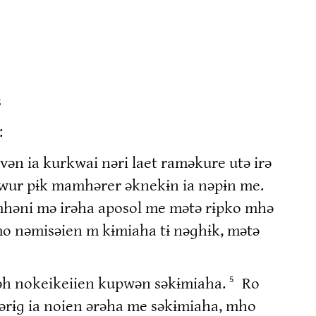
s
:
ən ia kurkwai nəri laet raməkure utə irə
wur pɨk mamhərer əknekɨn ia nəpɨn me.
mhəni mə irəha aposol me mətə rɨpko mhə
o nəmisəien m kɨmiaha tɨ nəɡhɨk, mətə
əh nokeikeiien kupwən səkɨmiaha.
Ro
5
rərɨɡ ia noien ərəha me səkɨmiaha, mho