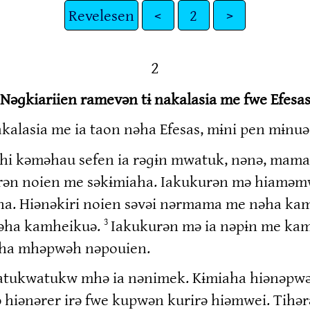
Revelesen
<
2
>
2
Nəɡkiariien ramevən tɨ nakalasia me fwe Efesa
nakalasia me ia taon nəha Efesas, mɨni pen mɨnuə
ehi kəməhau sefen ia rəɡɨn mwatuk, nənə, mamav
rən noien me səkɨmiaha. Iakukurən mə hiaməm
ha. Hiənəkiri noien səvəi nərmama me nəha ka
irəha kamheikuə.
Iakukurən mə ia nəpɨn me kam
3
iaha mhəpwəh nəpouien.
ɨpkatukwatukw mhə ia nənimek. Kɨmiaha hiənəpw
ə hiənərer irə fwe kupwən kurirə hiəmwei. Tihə