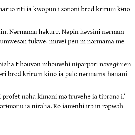
aruə riti ia kwopun i sənəni bred krirum kɨno
ikɨn. Nərmama həkure. Nəpɨn kəvsini nərman
i Kumwesən tukwe, muvei pen m nərmama me
ɨmiaha tihəuvən mhəuvehi nɨpərpəri nəveɡɨnien
əri bred krirum kɨno ia pale nərmama hənani
profet nəha kɨməni mə truvehe ia tɨprənə i.”
rɨmənu ia nirəha. Ro iamɨnhi irə in rəpwəh