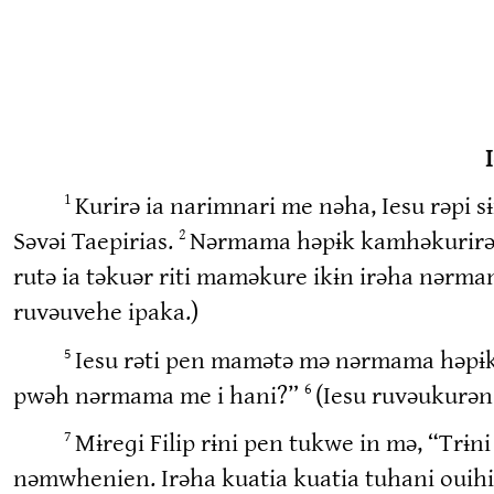
Kurirə ia narimnari me nəha, Iesu rəpi s
1
Səvəi Taepirias.
Nərmama həpɨk kamhəkurirə 
2
rutə ia təkuər riti maməkure ikɨn irəha nərm
ruvəuvehe ipaka.)
Iesu rəti pen mamətə mə nərmama həpɨk 
5
pwəh nərmama me i hani?”
(Iesu ruvəukurən 
6
Mɨreɡi Filip rɨni pen tukwe in mə, “Trɨn
7
nəmwhenien. Irəha kuatia kuatia tuhani ouihi 