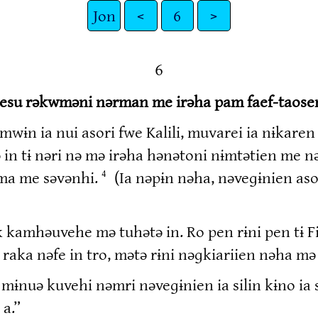
Jon
<
6
>
6
Iesu rəkwməni nərman me irəha pam faef-taose
ɨmwɨn ia nui asori fwe Kalili, muvarei ia nɨkare
in tɨ nəri nə mə irəha hənətoni nɨmtətien me
ama me səvənhi.
(Ia nəpɨn nəha, nəveɡɨnien asor
4
kamhəuvehe mə tuhətə in. Ro pen rɨni pen tɨ Fi
raka nəfe in tro, mətə rɨni nəɡkiariien nəha mə t
i mɨnuə kuvehi nəmri nəveɡɨnien ia silin kɨno ia
a.”