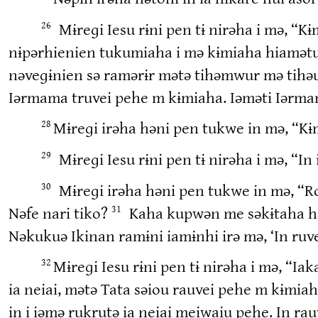
Mɨreɡi Iesu rɨni pen tɨ nirəha i mə, “
26
nɨpərhienien tukumiaha i mə kɨmiaha hiamətui 
nəveɡɨnien sə ramərɨr mətə tihəmwur mə tihə
Iərmama truvei pehe m kɨmiaha. Iəməti Iərma
Mɨreɡi irəha həni pen tukwe in mə, “
28
Mɨreɡi Iesu rɨni pen tɨ nirəha i mə, “I
29
Mɨreɡi irəha həni pen tukwe in mə, “R
30
Nəfe nari tiko?
Kaha kupwən me səkɨtaha hə
31
Nəkukuə Ikinan ramɨni iamɨnhi irə mə, ‘In ruv
Mɨreɡi Iesu rɨni pen tɨ nirəha i mə, “
32
ia neiai, mətə Tata səiou rauvei pehe m kɨmiah
in i iəmə rukrutə ia neiai meiwaiu pehe. In ra