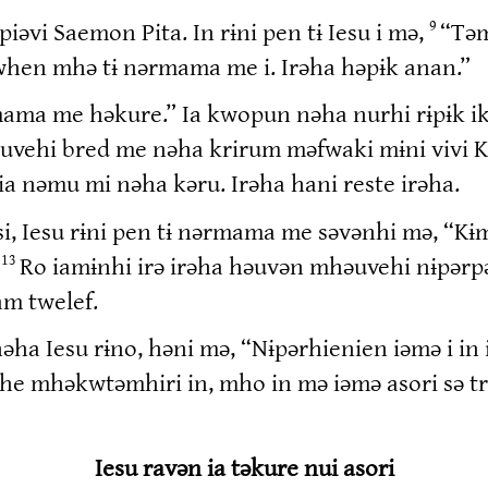
iəvi Saemon Pita. In rɨni pen tɨ Iesu i mə,
“Təm
9
when mhə tɨ nərmama me i. Irəha həpɨk anan.”
rmama me həkure.” Ia kwopun nəha nurhi rɨpɨk 
ruvehi bred me nəha krirum məfwaki mɨni viv
 nəmu mi nəha kəru. Irəha hani reste irəha.
si, Iesu rɨni pen tɨ nərmama me səvənhi mə, “K
”
Ro iamɨnhi irə irəha həuvən mhəuvehi nɨpərp
13
m twelef.
 Iesu rɨno, həni mə, “Nɨpərhienien iəmə i in i 
e mhəkwtəmhiri in, mho in mə iəmə asori sə trə
Iesu ravən ia təkure nui asori