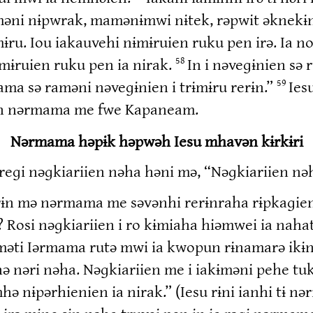
əni nɨpwrak, mamənɨmwi nɨtek, rəpwit əknekɨn 
ɨru. Iou iakauvehi nɨmɨruien ruku pen irə. Ia
mɨruien ruku pen ia nirak.
In i nəveɡɨnien sə
58
 sə raməni nəveɡɨnien i trɨmɨru rerɨn.”
Ies
59
tən nərmama me fwe Kapaneam.
Nərmama həpɨk həpwəh Iesu mhavən kɨrkɨri
ɡi nəɡkiariien nəha həni mə, “Nəɡkiariien nəha 
rɨn mə nərmama me səvənhi rerɨnraha rɨpkaɡie
o? Rosi nəɡkiariien i ro kɨmiaha hiəmwei ia nah
 Iəməti Iərmama rutə mwi ia kwopun rɨnamarə ik
ə nəri nəha. Nəɡkiariien me i iakɨməni pehe t
ə nɨpərhienien ia nirak.” (Iesu rɨni ianhi tɨ n