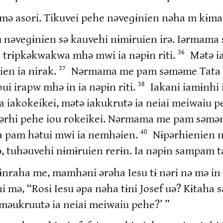
əmə asori. Tikuvei pehe nəveɡɨnien nəha m kɨma
“Iou nəveɡɨnien sə kauvehi nɨmɨruien irə. Iərma
k trɨpkəkwakwa mhə mwi ia nəpɨn riti.
Mətə i
36
ien ia nirak.
Nərmama me pam səməme Tata 
37
i irapw mhə in ia nəpɨn riti.
Iakani iamɨnhi 
38
 iakokeikei, mətə iakukrutə ia neiai meiwaiu p
rɨnərhi pehe iou rokeikei. Nərmama me pam səm
əha pam hətui mwi ia nemhəien.
Nɨpərhienien n
40
, tuhəuvehi nɨmɨruien rerɨn. Ia nəpɨn sampam t
ɨnraha me, mamhəni ərəha Iesu tɨ nəri nə mə in 
i mə, “Rosi Iesu əpa nəha tɨni Josef uə? Kɨtah
ɨməukruutə ia neiai meiwaiu pehe?’ ”