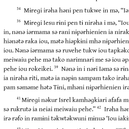
Mɨreɡi irəha həni pen tukwe in mə, “I
34
Mɨreɡi Iesu rɨni pen tɨ nirəha i mə, 
35
in, nənə iərmama sə rani nɨpərhienien ia nira
hiənətə raka iou, mətə hiəpkɨni mhə nɨpərhien
iou. Nənə iərmama sə ruvehe tukw iou tapkəkou
meiwaiu pehe mə tako narimnari me sə iou əpa
pehe iou rokeikei.
Nənə in i nəri Iəmə sə 
39
ia nirəha riti, mətə ia nəpɨn sampam tako ir
pam səməme hətə Tɨni, mhəni nɨpərhienien irə
Mɨreɡi nəkur Isrel kamhəɡkiari afafa m
41
sə rukrutə ia neiai meiwaiu pehe.”
Irəha hən
42
irə rəfo in ramɨni təkwtəkwuni mɨnuə ‘Iou iak
43