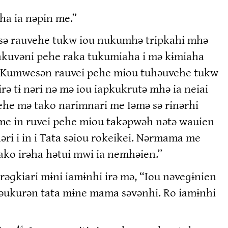
ha ia nəpɨn me.”
ma sə rauvehe tukw iou nukumhə trɨpkahi mhə
akuvəni pehe raka tukumiaha i mə kɨmiaha
Kumwesən rauvei pehe miou tuhəuvehe tukw
irə tɨ nəri nə mə iou iapkukrutə mhə ia neiai
ehe mə tako narimnari me Iəmə sə rɨnərhi
əme in ruvei pehe miou takəpwəh nətə wauien
əri i in i Tata səiou rokeikei. Nərmama me
ako irəha hətui mwi ia nemhəien.”
rəɡkiari mɨni iamɨnhi irə mə, “Iou nəveɡɨnien
a səukurən tata mɨne mama səvənhi. Ro iamɨnhi
44