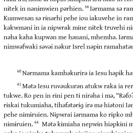
nɨtek in nənɨmwien pərhien.
Iərmama sə ram
56
Kumwesən sə rɨnərhi pehe iou iakuvehe in ram
kəkwməni in ia nɨpwrak mɨne nɨtek truvehi nɨ
nəha kaha kupwən me hənani, mhemhə. Iərmama
nimwəfwaki səvəi nəkur Isrel nəpɨn ramaha
Nərmama kamhəkurirə ia Iesu həpɨk həre
60
Mətə Iesu ruvəukurən atukw raka ia re
61
tukwe. Ro pen in rɨni pen tɨ nirəha i mə, “Rəf
rɨskai tukumiaha, tihəfətərɨɡ irə mə hiətoni
pehe nɨmɨruien. Nɨpwrai iərmama ko rɨpko mh
nɨmɨruien.
Mətə kɨmiaha nepwɨn hiəpkɨni mh
64