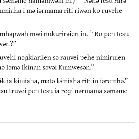
ama səməme haməmwəki in.)
Nənə Iesu rarə
umiaha i mə iərmama riti riwən ko ruvehe
, mhəpwəh mwi nukurirəien in.
Ro pen Iesu
67
uvən?”
auvehi nəɡkiariien sə rauvei pehe nɨmɨruien
ə Iəmə Ikinan səvəi Kumwesən.”
ɨk ia kɨmiaha, mətə kɨmiaha riti in iəremhə.”
i Iesu truvei pen Iesu ia reɡi nərmama səməme