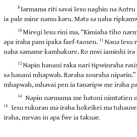
Iərmama riti səvəi Iesu nəɡhɨn nə Antru p
8
ia pale mɨne nəmu kəru. Mətə sə nəha rɨpkəm
Mɨreɡi Iesu rɨni mə, “Kɨmiaha tiho nə
10
əpa irəha pam ipaka faef-taosen.
Nənə Iesu 
11
nəha səməme kamhəkure. Ro mwi iamɨnhi irə ia
Nəpɨn hənani raka nari tɨpwɨnraha rəsi
12
sə hənani mhəpwəh. Rərəha souraha nɨpərɨn.
mhəpwəh, mhəvai pen ia tənərɨpw me irəha pa
Nəpɨn nərmama me hətoni nɨmtətien nəha
14
Iesu rukurən mə irəha hokeikei mə tuhəuveh
15
irəha, mevən in əpa fwe ia təkuər.