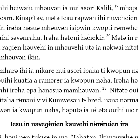
i heiwaiu mhəuvən ia nui asori Kalili,
mhəput
17
am. Rɨnəpitəv, mətə Iesu rəpwəh ihi nuveheien 
n irəha həsuə mhəuvən isipwɨn kwopti rəmwhen 
uihi səvənraha. Irəha hətoni həhekɨr.
Mətə in r
20
a raɡien həuvehi in mhəuvehi utə ia nəkwai nɨt
amhəuvən ikɨn.
harə ihi ia nɨkare nui asori ipaka tɨ kwopun n
ihi kuatia a ramərer ia kwopun nəha. Irəha hə
nhi irəha əpa hənəsuə mamhəuvən.
Nɨtətə ou
23
taha rɨməni vivi Kumwesən tɨ bred, nənə nərm
wən ia kwopun nəha, həputə ia nɨtətə ouihi me
Iesu in nəveɡɨnien kauvehi nɨmɨruien irə
ri, həni pen tukwe in mə, “Iahatən. Ikɨməuvehe 