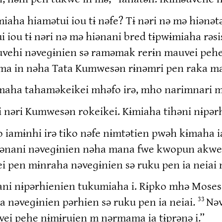
Kɨmiaha hiamətui iou tɨ nəfe? Tɨ nəri nə mə hiə
iou tɨ nəri nə mə hiənani bred tɨpwɨmiaha rəsi
uvehi nəveɡɨnien sə raməmak rerɨn mauvei pehe 
ma in nəha Tata Kumwesən rɨnəmri pen raka mak
Kɨmaha tahaməkeikei mhəfo irə, mho narimnari
n i nəri Kumwesən rokeikei. Kɨmiaha tihəni nɨpərh
o iamɨnhi irə tiko nəfe nɨmtətien pwəh kɨmaha 
nani nəveɡɨnien nəha mana fwe kwopun akwesak
ei pen mɨnraha nəveɡɨnien sə ruku pen ia neiai m
Iakani nɨpərhienien tukumiaha i. Rɨpko mhə Mose
a nəveɡɨnien pərhien sə ruku pen ia neiai.
Nəv
33
uvei pehe nɨmɨruien m nərmama ia tɨprənə i.”