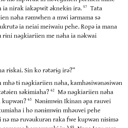
ia nirak iakəpwit əknekɨn irə.
Tata
57
 noien nəha rəmwhen a mwi iərmama sə
 rukrutə ia neiai meiwaiu pehe. Ropə ia mana
u rɨni nəɡkiariien me nəha ia nəkwai
rɨskai. Sin ko rətərɨɡ irə?”
n mhə tɨ nəɡkiariien nəha, kamhəsiwənəsiwən
atətəien səkɨmiaha?
Mə nəɡkiariien nəha
62
ɨn kupwən?
Nənɨmwɨn Ikinan əpa rauvei
63
ukumiaha i ho nənɨmwɨn mhəuvei pehe
əri nə mə ruvəukurən raka fwe kupwən nɨsɨmə
65