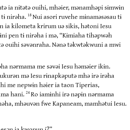
ə ia nɨtətə ouihi, mhəier, mənamhəpi sɨmwɨn
tɨ nirəha.
Nui asori ruvehe mɨnaməsəsau tɨ
18
ia kilometa krirum uə sikis, hətoni Iesu
ɨni pen tɨ nirəha i mə, “Kɨmiaha tihəpwəh
ətə ouihi səvənraha. Nənə təkwtəkwuni a mwi
əha nərmama me səvəi Iesu həməier ikɨn.
ukurən mə Iesu rɨnapkəputə mhə irə irəha
ihi me nepwɨn həier ia taon Tiperias,
ama hani.
Ro iamɨnhi irə nəpɨn nərmama
24
 nəha, mhəuvən fwe Kapaneam, mamhətui Iesu.
nesən ia kwopun i?”