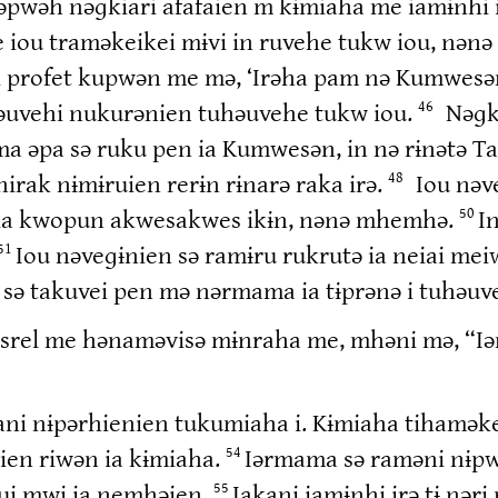
ihəpwəh nəɡkiari afafaien m kɨmiaha me iamɨnhi 
 iou traməkeikei mɨvi in ruvehe tukw iou, nənə 
i profet kupwən me mə, ‘Irəha pam nə Kumwesən
uvehi nukurənien tuhəuvehe tukw iou.
Nəɡk
46
ma əpa sə ruku pen ia Kumwesən, in nə rɨnətə 
irak nɨmɨruien rerɨn rɨnarə raka irə.
Iou nəv
48
 ia kwopun akwesakwes ikɨn, nənə mhemhə.
I
50
Iou nəveɡɨnien sə ramɨru rukrutə ia neiai mei
51
n sə takuvei pen mə nərmama ia tɨprənə i tuhəuve
r Isrel me hənaməvisə mɨnraha me, mhəni mə, “I
Iakani nɨpərhienien tukumiaha i. Kɨmiaha tihamə
en riwən ia kɨmiaha.
Iərmama sə raməni nɨpw
54
tui mwi ia nemhəien.
Iakani iamɨnhi irə tɨ nər
55