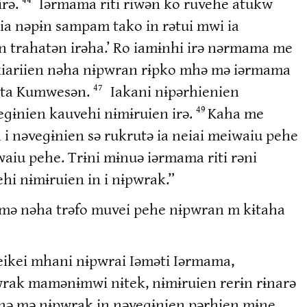
irə.
Iərmama riti riwən ko ruvehe atukw
ia nəpɨn sampam tako in rətui mwi ia
 trahatən irəha.’ Ro iamɨnhi irə nərmama me
iariien nəha nɨpwran rɨpko mhə mə iərmama
Tata Kumwesən.
Iakani nɨpərhienien
47
eɡɨnien kauvehi nɨmɨruien irə.
Kaha me
49
n i nəveɡɨnien sə rukrutə ia neiai meiwaiu pehe
waiu pehe. Trɨni mɨnuə iərmama riti rəni
hi nɨmɨruien in i nɨpwrak.”
əmə nəha trəfo muvei pehe nɨpwran m kɨtaha
keikei mhani nɨpwrai Iəməti Iərmama,
rak mamənɨmwi nɨtek, nɨmɨruien rerɨn rɨnarə
i nə mə nɨpwrak in nəveɡɨnien pərhien mɨne