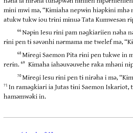
nəha ia nirəha tuhəpwəh nɨniien nɨpərhienien
mɨni mwi mə, “Kɨmiaha nepwɨn hiəpkɨni mhə nɨ
atukw tukw iou trɨni mɨnuə Tata Kumwesən rɨ
Nəpɨn Iesu rɨni pam nəɡkiariien nəha
66
rɨni pen tɨ səvənhi nərmama me twelef mə, 
Mɨreɡi Saemon Pita rɨni pen tukwe in mə
68
rerɨn.
Kɨmaha iahəuvəuvehe raka mhəni nɨp
69
Mɨreɡi Iesu rɨni pen tɨ nirəha i mə, “K
70
In raməɡkiari ia Jutas tɨni Saemon Iskariot,
71
haməmwəki in.