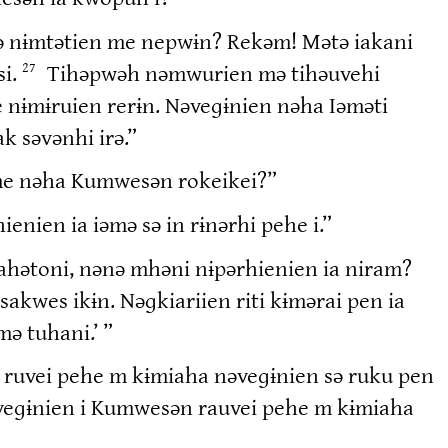
nətə nɨmtətien me nepwɨn? Rekəm! Mətə iakani
si.
Tihəpwəh nəmwurien mə tihəuvehi
27
nɨmɨruien rerɨn. Nəveɡɨnien nəha Iəməti
 səvənhi irə.”
 me nəha Kumwesən rokeikei?”
ienien ia iəmə sə in rɨnərhi pehe i.”
iahətoni, nənə mhəni nɨpərhienien ia niram?
wes ikɨn. Nəɡkiariien riti kɨmərai pen ia
ə tuhani.’ ”
s ruvei pehe m kɨmiaha nəveɡɨnien sə ruku pen
eɡɨnien i Kumwesən rauvei pehe m kɨmiaha