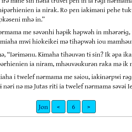
 irə mɨne sin nəha truvei pen in ia rəɡi nərm
pərhienien ia nirak. Ro pen iakɨməni pehe tuk
pkəseni mhə in.”
 nərmama me səvənhi həpɨk həpwəh in mhərərɨɡ
“Kɨmiaha mwi hiokeikei mə tihəpwəh iou mamhə
, “Iərɨmənu. Kɨmaha tihəuvən tɨ sin? Ik əpa ik
ərhienien ia niram, mhəuvəukurən raka mə ik n
ɨmiaha i twelef nərmama me səiou, iakɨnərpwi rəɡ
 tɨ nəri nə mə Jutas riti ia twelef nərmama səvə
Jon
<
6
>