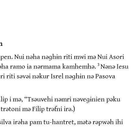
n
n pen. Nui nəha nəɡhɨn riti mwi mə Nui Asori
 nəha ramo ia nərmama kamhemhə.
Nənə Iesu
3
i riti səvəi nəkur Isrel nəɡhɨn nə Pasova
lip i mə, “Tsəuvehi nəmri nəveɡɨnien pəku
rətoni mə Filip trəfni irə.)
 silva irəha pam tu-hantret, mətə rəpwəh ihi