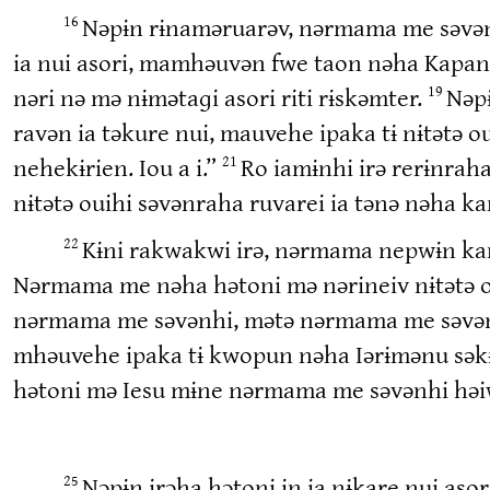
Nəpɨn rɨnaməruarəv, nərmama me səvənh
16
ia nui asori, mamhəuvən fwe taon nəha Kapane
nəri nə mə nɨmətaɡi asori riti rɨskəmter.
Nəpɨ
19
ravən ia təkure nui, mauvehe ipaka tɨ nɨtətə o
nehekɨrien. Iou a i.”
Ro iamɨnhi irə rerɨnrah
21
nɨtətə ouihi səvənraha ruvarei ia tənə nəha k
Kɨni rakwakwi irə, nərmama nepwɨn kam
22
Nərmama me nəha hətoni mə nərineiv nɨtətə ou
nərmama me səvənhi, mətə nərmama me səvə
mhəuvehe ipaka tɨ kwopun nəha Iərɨmənu səkɨ
hətoni mə Iesu mɨne nərmama me səvənhi həi
Nəpɨn irəha hətoni in ia nɨkare nui aso
25