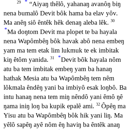
*
“Aiyaŋ thêlô, yahanaŋ avanôŋ biŋ
29
nena bumalô Devit bôk hama ba elav yôv.
Ma anêŋ siô êntêk hêk denaŋ aleba lêk.
30
*
Ma doŋtom Devit ma plopet te ba hayala
nena Wapômbêŋ bôk havak abô nena embeŋ
yam ma tem etak lim lukmuk te ek imbitak
*
kiŋ êtôm yanida.
Devit bôk hayala nôm
31
atu ba tem imbitak embeŋ yam ba hanaŋ
hathak Mesia atu ba Wapômbêŋ tem nêm
lôkmala êndêŋ yani ba imbiyô esak loŋbô. Ba
intu hanaŋ nena tem miŋ nêndô yani êmô ŋê
ŋama iniŋ loŋ ba kupik epalê ami.
Ôpêŋ ma
32
Yisu atu ba Wapômbêŋ bôk hik yani liŋ. Ma
yêlô sapêŋ ayê nôm êŋ haviŋ ba êntêk anaŋ