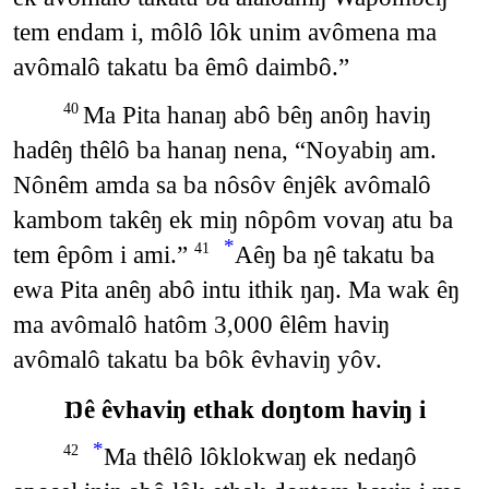
tem endam i, môlô lôk unim avômena ma
avômalô takatu ba êmô daimbô.”
Ma Pita hanaŋ abô bêŋ anôŋ haviŋ
40
hadêŋ thêlô ba hanaŋ nena, “Noyabiŋ am.
Nônêm amda sa ba nôsôv ênjêk avômalô
kambom takêŋ ek miŋ nôpôm vovaŋ atu ba
*
tem êpôm i ami.”
Aêŋ ba ŋê takatu ba
41
ewa Pita anêŋ abô intu ithik ŋaŋ. Ma wak êŋ
ma avômalô hatôm 3,000 êlêm haviŋ
avômalô takatu ba bôk êvhaviŋ yôv.
Ŋê êvhaviŋ ethak doŋtom haviŋ i
*
Ma thêlô lôklokwaŋ ek nedaŋô
42