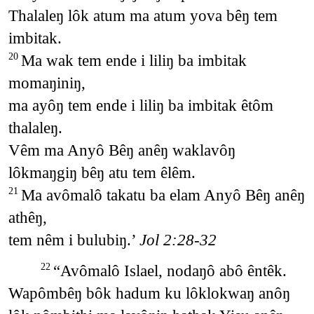
Thalaleŋ lôk atum ma atum yova bêŋ tem
imbitak.
Ma wak tem ende i liliŋ ba imbitak
20
momaŋiniŋ,
ma ayôŋ tem ende i liliŋ ba imbitak êtôm
thalaleŋ.
Vêm ma Anyô Bêŋ anêŋ waklavôŋ
lôkmaŋgiŋ bêŋ atu tem êlêm.
Ma avômalô takatu ba elam Anyô Bêŋ anêŋ
21
athêŋ,
tem nêm i bulubiŋ.’
Jol 2:28-32
“Avômalô Islael, nodaŋô abô êntêk.
22
Wapômbêŋ bôk hadum ku lôklokwaŋ anôŋ