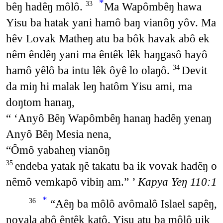
*
bêŋ hadêŋ môlô.
Ma Wapômbêŋ hawa
33
Yisu ba hatak yani hamô baŋ vianôŋ yôv. Ma
hêv Lovak Matheŋ atu ba bôk havak abô ek
nêm êndêŋ yani ma êntêk lêk haŋgasô hayô
hamô yêlô ba intu lêk ôyê lo olaŋô.
Devit
34
da miŋ hi malak leŋ hatôm Yisu ami, ma
doŋtom hanaŋ,
“ ‘Anyô Bêŋ Wapômbêŋ hanaŋ hadêŋ yenaŋ
Anyô Bêŋ Mesia nena,
“Ômô yabaheŋ vianôŋ
endeba yatak ŋê takatu ba ik vovak hadêŋ o
35
nêmô vemkapô vibiŋ am.” ’
Kapya Yeŋ 110:1
*
“Aêŋ ba môlô avômalô Islael sapêŋ,
36
noyala abô êntêk katô. Yisu atu ba môlô uik