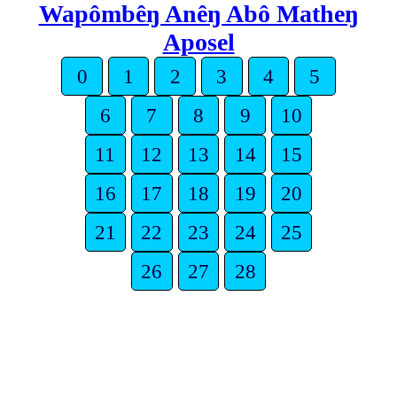
Wapômbêŋ Anêŋ Abô Matheŋ
Aposel
0
1
2
3
4
5
6
7
8
9
10
11
12
13
14
15
16
17
18
19
20
21
22
23
24
25
26
27
28