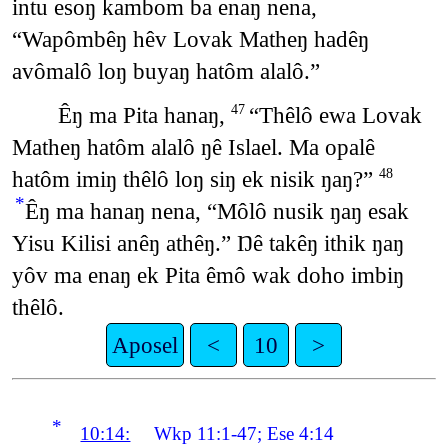
intu esoŋ kambom ba enaŋ nena,
“Wapômbêŋ hêv Lovak Matheŋ hadêŋ
avômalô loŋ buyaŋ hatôm alalô.”
Êŋ ma Pita hanaŋ,
“Thêlô ewa Lovak
47
Matheŋ hatôm alalô ŋê Islael. Ma opalê
hatôm imiŋ thêlô loŋ siŋ ek nisik ŋaŋ?”
48
*
Êŋ ma hanaŋ nena, “Môlô nusik ŋaŋ esak
Yisu Kilisi anêŋ athêŋ.” Ŋê takêŋ ithik ŋaŋ
yôv ma enaŋ ek Pita êmô wak doho imbiŋ
thêlô.
Aposel
<
10
>
*
10:14:
Wkp 11:1-47; Ese 4:14