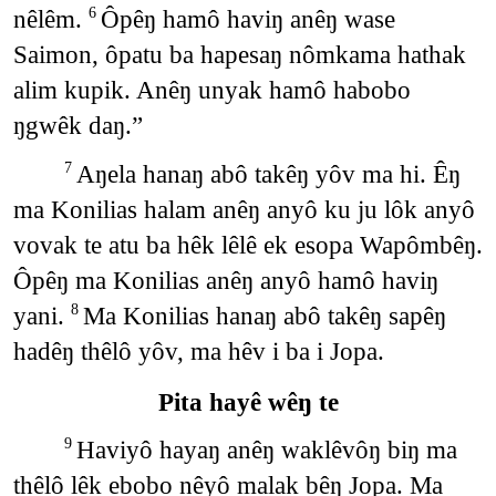
nêlêm.
Ôpêŋ hamô haviŋ anêŋ wase
6
Saimon, ôpatu ba hapesaŋ nômkama hathak
alim kupik. Anêŋ unyak hamô habobo
ŋgwêk daŋ.”
Aŋela hanaŋ abô takêŋ yôv ma hi. Êŋ
7
ma Konilias halam anêŋ anyô ku ju lôk anyô
vovak te atu ba hêk lêlê ek esopa Wapômbêŋ.
Ôpêŋ ma Konilias anêŋ anyô hamô haviŋ
yani.
Ma Konilias hanaŋ abô takêŋ sapêŋ
8
hadêŋ thêlô yôv, ma hêv i ba i Jopa.
Pita hayê wêŋ te
Haviyô hayaŋ anêŋ waklêvôŋ biŋ ma
9
thêlô lêk ebobo nêyô malak bêŋ Jopa. Ma