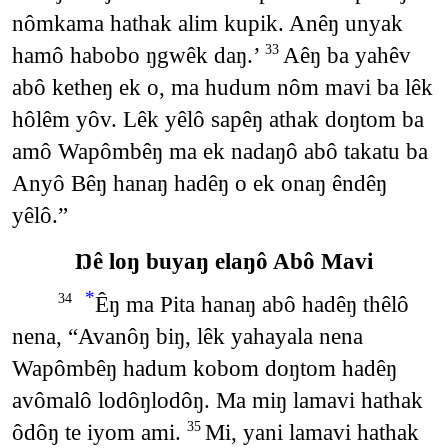
nômkama hathak alim kupik. Anêŋ unyak
hamô habobo ŋgwêk daŋ.’
Aêŋ ba yahêv
33
abô ketheŋ ek o, ma hudum nôm mavi ba lêk
hôlêm yôv. Lêk yêlô sapêŋ athak doŋtom ba
amô Wapômbêŋ ma ek nadaŋô abô takatu ba
Anyô Bêŋ hanaŋ hadêŋ o ek onaŋ êndêŋ
yêlô.”
Ŋê loŋ buyaŋ elaŋô Abô Mavi
*
Êŋ ma Pita hanaŋ abô hadêŋ thêlô
34
nena, “Avanôŋ biŋ, lêk yahayala nena
Wapômbêŋ hadum kobom doŋtom hadêŋ
avômalô lodôŋlodôŋ. Ma miŋ lamavi hathak
ôdôŋ te iyom ami.
Mi, yani lamavi hathak
35