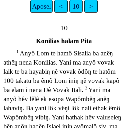
Aposel
<
10
>
10
Konilias halam Pita
Anyô Lom te hamô Sisalia ba anêŋ
1
athêŋ nena Konilias. Yani ma anyô vovak
laik te ba hayabiŋ ŋê vovak ôdôŋ te hatôm
100 takatu ba êmô Lom iniŋ ŋê vovak kapô
ba elam i nena Ŋê Vovak Itali.
Yani ma
2
anyô hêv lêlê ek esopa Wapômbêŋ anêŋ
lahaviŋ. Ba yani lôk vêŋi lôk nali ethak êmô
Wapômbêŋ vibiŋ. Yani hathak hêv valuseleŋ
bêŋ anôŋ hadêŋ Islael iniŋ avômalô siv, ma