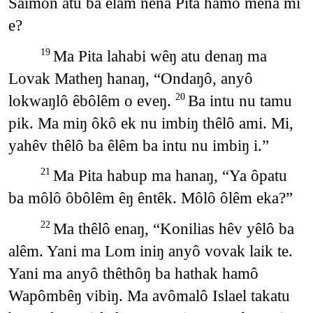
Saimon atu ba elam nena Pita hamô mena mi
e?
Ma Pita lahabi wêŋ atu denaŋ ma
19
Lovak Matheŋ hanaŋ, “Ondaŋô, anyô
lokwaŋlô êbôlêm o eveŋ.
Ba intu nu tamu
20
pik. Ma miŋ ôkô ek nu imbiŋ thêlô ami. Mi,
yahêv thêlô ba êlêm ba intu nu imbiŋ i.”
Ma Pita habup ma hanaŋ, “Ya ôpatu
21
ba môlô ôbôlêm êŋ êntêk. Môlô ôlêm eka?”
Ma thêlô enaŋ, “Konilias hêv yêlô ba
22
alêm. Yani ma Lom iniŋ anyô vovak laik te.
Yani ma anyô thêthôŋ ba hathak hamô
Wapômbêŋ vibiŋ. Ma avômalô Islael takatu