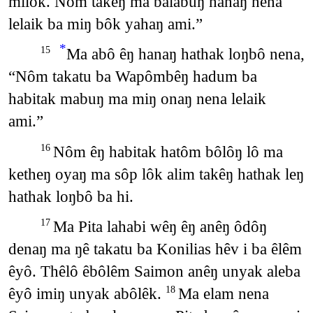
milôk. Nôm takêŋ ma balabuŋ hanaŋ nena
lelaik ba miŋ bôk yahaŋ ami.”
*
Ma abô êŋ hanaŋ hathak loŋbô nena,
15
“Nôm takatu ba Wapômbêŋ hadum ba
habitak mabuŋ ma miŋ onaŋ nena lelaik
ami.”
Nôm êŋ habitak hatôm bôlôŋ lô ma
16
ketheŋ oyaŋ ma sôp lôk alim takêŋ hathak leŋ
hathak loŋbô ba hi.
Ma Pita lahabi wêŋ êŋ anêŋ ôdôŋ
17
denaŋ ma ŋê takatu ba Konilias hêv i ba êlêm
êyô. Thêlô êbôlêm Saimon anêŋ unyak aleba
êyô imiŋ unyak abôlêk.
Ma elam nena
18