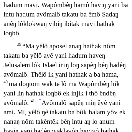
hadum mavi. Wapômbêŋ hamô haviŋ yani ba
intu hadum avômalô takatu ba êmô Sadaŋ
anêŋ lôklokwaŋ vibiŋ ibitak mavi hathak
loŋbô.
“Ma yêlô aposel anaŋ hathak nôm
39
takatu ba yêlô ayê yani hadum haveŋ
Jelusalem lôk Islael iniŋ loŋ sapêŋ bêŋ hadêŋ
avômalô. Thêlô ik yani hathak a ba hama,
ma doŋtom wak te lô ma Wapômbêŋ hik
40
yani liŋ hathak loŋbô ek injik i thô êndêŋ
*
avômalô.
Avômalô sapêŋ miŋ êyê yani
41
ami. Mi, yêlô ŋê takatu ba bôk halam yôv ek
nanaŋ nôm takêntêk bêŋ intu aŋ lo anum
haviŋ yani hadêŋ waklavôŋ haviyô hathak