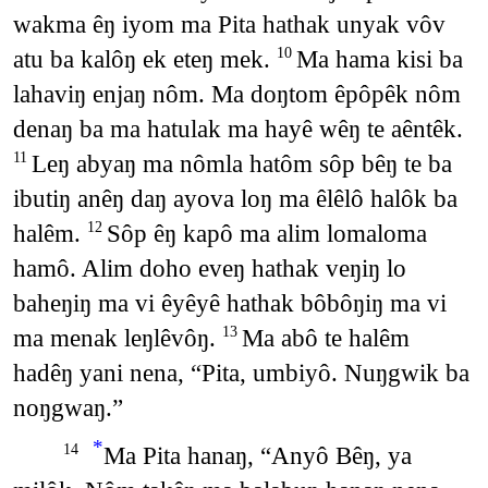
wakma êŋ iyom ma Pita hathak unyak vôv
atu ba kalôŋ ek eteŋ mek.
Ma hama kisi ba
10
lahaviŋ enjaŋ nôm. Ma doŋtom êpôpêk nôm
denaŋ ba ma hatulak ma hayê wêŋ te aêntêk.
Leŋ abyaŋ ma nômla hatôm sôp bêŋ te ba
11
ibutiŋ anêŋ daŋ ayova loŋ ma êlêlô halôk ba
halêm.
Sôp êŋ kapô ma alim lomaloma
12
hamô. Alim doho eveŋ hathak veŋiŋ lo
baheŋiŋ ma vi êyêyê hathak bôbôŋiŋ ma vi
ma menak leŋlêvôŋ.
Ma abô te halêm
13
hadêŋ yani nena, “Pita, umbiyô. Nuŋgwik ba
noŋgwaŋ.”
*
Ma Pita hanaŋ, “Anyô Bêŋ, ya
14