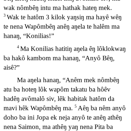
wak nômbêŋ intu ma hathak hateŋ mek.
Wak te hatôm 3 kilok yaŋsiŋ ma hayê wêŋ
3
te nena Wapômbêŋ anêŋ aŋela te halêm ma
hanaŋ, “Konilias!”
Ma Konilias hatitiŋ aŋela êŋ lôklokwaŋ
4
ba hakô kambom ma hanaŋ, “Anyô Bêŋ,
aisê?”
Ma aŋela hanaŋ, “Anêm mek nômbêŋ
atu ba hoteŋ lôk wapôm takatu ba hôêv
hadêŋ avômalô siv, lêk habitak hatôm da
mavi hêk Wapômbêŋ ma.
Aêŋ ba nêm anyô
5
doho ba ini Jopa ek neja anyô te anêŋ athêŋ
nena Saimon, ma athêŋ yaŋ nena Pita ba