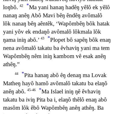
*
loŋbô.
Ma yani hanaŋ hadêŋ yêlô ek yêlô
42
nanaŋ anêŋ Abô Mavi bêŋ êndêŋ avômalô
lôk nanaŋ bêŋ aêntêk, ‘Wapômbêŋ bôk hatak
yani yôv ek endaŋô avômalô lôkmala lôk
*
ŋama iniŋ abô.’
Plopet bô sapêŋ bôk enaŋ
43
nena avômalô takatu ba êvhaviŋ yani ma tem
Wapômbêŋ nêm iniŋ kambom vê esak anêŋ
athêŋ.”
*
Pita hanaŋ abô êŋ denaŋ ma Lovak
44
Matheŋ hayô hamô avômalô takatu ba elaŋô
*
anêŋ abô.
Ma Islael iniŋ ŋê êvhaviŋ
45-46
takatu ba iviŋ Pita ba i, elaŋô thêlô enaŋ abô
masôm lôk êbô Wapômbêŋ anêŋ athêŋ. Ba