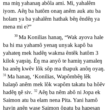
ma miŋ yahanaŋ abôla ami. Mi, yahalêm
iyom. Aêŋ ba hatôm onaŋ anêm auk atu ba
holam ya ba yahalêm hathak bêŋ êndêŋ ya
mena mi e?”
Ma Konilias hanaŋ, “Wak ayova hale
30
ba hi ma yahamô yenaŋ unyak kapô ba
yahateŋ mek hadêŋ wakma êntêk hatôm 3
kilok yaŋsiŋ. Êŋ ma anyô te hamiŋ yamaleŋ
ba anêŋ kwêv lôk sôp ma thapuk anôŋ oyaŋ.
Ma hanaŋ, ‘Konilias, Wapômbêŋ lêk
31
halaŋô anêm mek lôk wapôm takatu ba hôêv
hadêŋ ŋê siv.
Aêŋ ba nêm abô ni Jopa ek
32
Saimon atu ba elam nena Pita. Yani hamô
haviŋ anêŋ wase Saimon ôpatu ba hapesaŋ