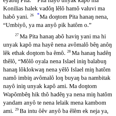
eyabiŋ Pita.
Pita hayô unyak kapô ma
Konilias halek vadôŋ lêlô hamô valuvi ma
*
habô yani.
Ma doŋtom Pita hanaŋ nena,
26
“Umbiyô, ya ma anyô pik hatôm o.”
Ma Pita hanaŋ abô haviŋ yani ma hi
27
unyak kapô ma hayê nena avômalô bêŋ anôŋ
lêk ethak doŋtom ba êmô.
Ma hanaŋ hadêŋ
28
thêlô, “Môlô oyala nena Islael iniŋ balabuŋ
hanaŋ lôklokwaŋ nena yêlô Islael miŋ hatôm
namô imbiŋ avômalô loŋ buyaŋ ba nambitak
nayô iniŋ unyak kapô ami. Ma doŋtom
Wapômbêŋ hik thô hadêŋ ya nena miŋ hatôm
yandam anyô te nena lelaik mena kambom
ami.
Ba intu ôêv anyô ba êlêm ek neja ya,
29