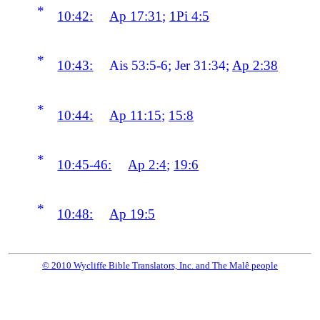
*
10:42:
Ap 17:31
;
1Pi 4:5
*
10:43:
Ais 53:5-6; Jer 31:34;
Ap 2:38
*
10:44:
Ap 11:15
;
15:8
*
10:45-46:
Ap 2:4
;
19:6
*
10:48:
Ap 19:5
© 2010 Wycliffe Bible Translators, Inc. and The Malê people