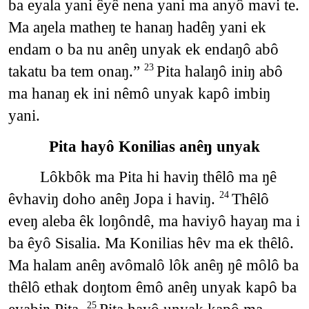
ba eyala yani êyê nena yani ma anyô mavi te.
Ma aŋela matheŋ te hanaŋ hadêŋ yani ek
endam o ba nu anêŋ unyak ek endaŋô abô
takatu ba tem onaŋ.”
Pita halaŋô iniŋ abô
23
ma hanaŋ ek ini nêmô unyak kapô imbiŋ
yani.
Pita hayô Konilias anêŋ unyak
Lôkbôk ma Pita hi haviŋ thêlô ma ŋê
êvhaviŋ doho anêŋ Jopa i haviŋ.
Thêlô
24
eveŋ aleba êk loŋôndê, ma haviyô hayaŋ ma i
ba êyô Sisalia. Ma Konilias hêv ma ek thêlô.
Ma halam anêŋ avômalô lôk anêŋ ŋê môlô ba
thêlô ethak doŋtom êmô anêŋ unyak kapô ba
25