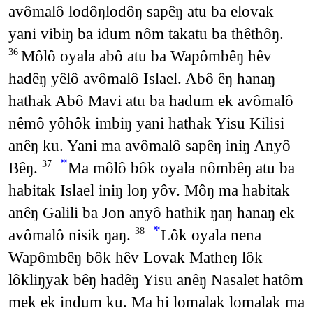
avômalô lodôŋlodôŋ sapêŋ atu ba elovak
yani vibiŋ ba idum nôm takatu ba thêthôŋ.
Môlô oyala abô atu ba Wapômbêŋ hêv
36
hadêŋ yêlô avômalô Islael. Abô êŋ hanaŋ
hathak Abô Mavi atu ba hadum ek avômalô
nêmô yôhôk imbiŋ yani hathak Yisu Kilisi
anêŋ ku. Yani ma avômalô sapêŋ iniŋ Anyô
*
Bêŋ.
Ma môlô bôk oyala nômbêŋ atu ba
37
habitak Islael iniŋ loŋ yôv. Môŋ ma habitak
anêŋ Galili ba Jon anyô hathik ŋaŋ hanaŋ ek
*
avômalô nisik ŋaŋ.
Lôk oyala nena
38
Wapômbêŋ bôk hêv Lovak Matheŋ lôk
lôkliŋyak bêŋ hadêŋ Yisu anêŋ Nasalet hatôm
mek ek indum ku. Ma hi lomalak lomalak ma