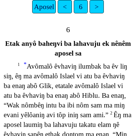
Aposel
<
6
>
6
Etak anyô baheŋvi ba lahavuju ek nênêm
aposel sa
*
Avômalô êvhaviŋ ilumbak ba êv liŋ
1
siŋ, êŋ ma avômalô Islael vi atu ba êvhaviŋ
ba enaŋ abô Glik, etatale avômalô Islael vi
atu ba êvhaviŋ ba enaŋ abô Hiblu. Ba enaŋ,
“Wak nômbêŋ intu ba ibi nôm sam ma miŋ
evani yêlôaniŋ avi tôp iniŋ sam ami.”
Êŋ ma
2
aposel laumiŋ ba lahavuju takatu elam ŋê
êvhaviŋ sapêŋ ethak doŋtom ma enaŋ, “Miŋ