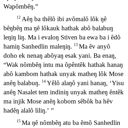
Wapômbêŋ.”
Aêŋ ba thêlô ibi avômalô lôk ŋê
12
bêŋbêŋ ma ŋê lôkauk hathak abô balabuŋ
leŋiŋ liŋ. Ma i evaloŋ Stiven ba ewa ba i êdô
hamiŋ Sanhedlin maleŋiŋ.
Ma êv anyô
13
doho ek nenaŋ abôyaŋ esak yani. Ba enaŋ,
“Wak nômbêŋ intu ma ôpêntêk hathak hanaŋ
abô kambom hathak unyak matheŋ lôk Mose
anêŋ balabuŋ.
Yêlô alaŋô yani hanaŋ, ‘Yisu
14
anêŋ Nasalet tem indiniŋ unyak matheŋ êntêk
ma injik Mose anêŋ kobom sêbôk ba hêv
hadêŋ alalô liliŋ.’ ”
Ma ŋê nômbêŋ atu ba êmô Sanhedlin
15