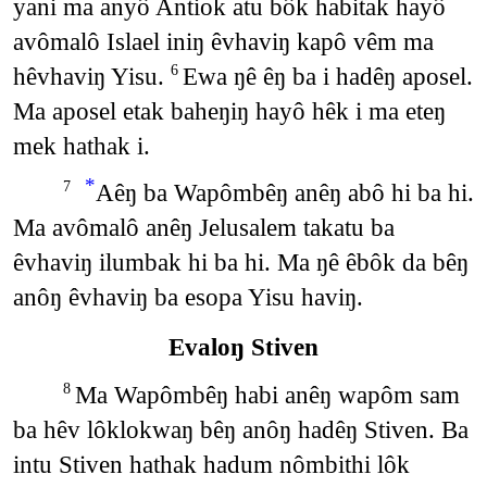
yani ma anyô Antiok atu bôk habitak hayô
avômalô Islael iniŋ êvhaviŋ kapô vêm ma
hêvhaviŋ Yisu.
Ewa ŋê êŋ ba i hadêŋ aposel.
6
Ma aposel etak baheŋiŋ hayô hêk i ma eteŋ
mek hathak i.
*
Aêŋ ba Wapômbêŋ anêŋ abô hi ba hi.
7
Ma avômalô anêŋ Jelusalem takatu ba
êvhaviŋ ilumbak hi ba hi. Ma ŋê êbôk da bêŋ
anôŋ êvhaviŋ ba esopa Yisu haviŋ.
Evaloŋ Stiven
Ma Wapômbêŋ habi anêŋ wapôm sam
8
ba hêv lôklokwaŋ bêŋ anôŋ hadêŋ Stiven. Ba
intu Stiven hathak hadum nômbithi lôk