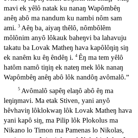
mavi ek yêlô natak ku nanaŋ Wapômbêŋ
anêŋ abô ma nandum ku nambi nôm sam
ami.
Aêŋ ba, aiyaŋ thêlô, nômbôlêm
3
môlônim anyô lôkauk baheŋvi ba lahavuju
takatu ba Lovak Matheŋ hava kapôlôŋiŋ siŋ
ek nanêm ku êŋ êndêŋ i.
Êŋ ma tem yêlô
4
hatôm namô tiŋiŋ ek nateŋ mek lôk nanaŋ
Wapômbêŋ anêŋ abô lôk nandôŋ avômalô.”
Avômalô sapêŋ elaŋô abô êŋ ma
5
leŋiŋmavi. Ma etak Stiven, yani anyô
hêvhaviŋ lôklokwaŋ lôk Lovak Matheŋ hava
yani kapô siŋ, ma Pilip lôk Plokolus ma
Nikano lo Timon ma Pamenas lo Nikolas,