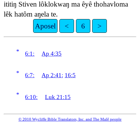
ititiŋ Stiven lôklokwaŋ ma êyê thohavloma
lêk hatôm aŋela te.
Aposel
<
6
>
*
6:1:
Ap 4:35
*
6:7:
Ap 2:41
;
16:5
*
6:10:
Luk 21:15
© 2010 Wycliffe Bible Translators, Inc. and The Malê people