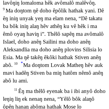
lavôŋiŋ lomaloma hêk avômalô malêvôŋ.
Ma doŋtom ŋê doho êpôlik hathak yani. Ŋê
9
êŋ iniŋ unyak yeŋ ma elam nena, “Ŋê takatu
ba bôk iniŋ alaŋ hêv athêŋ ku vê hêk i ma
êmô oyaŋ haviŋ i”. Thêlô sapêŋ ma avômalô
Islael, doho anêŋ Sailini ma doho anêŋ
Aleksandlia ma doho anêŋ plovins Silisia lo
Esia. Ma ŋê takêŋ êkôki hathak Stiven anêŋ
*
abô.
Ma doŋtom Lovak Matheŋ hêv auk
10
mavi hadêŋ Stiven ba miŋ hatôm nêmô anêŋ
abô lu ami.
Êŋ ma thêlô eyenak ba i ibi anyô doho
11
leŋiŋ liŋ ek nenaŋ nena, “Yêlô bôk alaŋô
ôpêŋ hanaŋ abôma hathak Mose lo