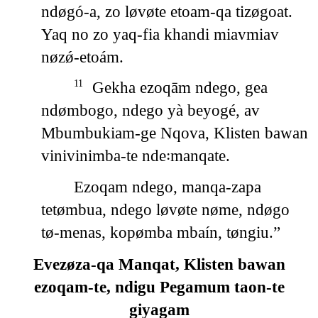
ndøgó-a, zo løvøte etoam-qa tizøgoat.
Yaq no zo yaq-fia khandi miavmiav
nøzǿ-etoám.
Gekha ezoqām ndego, gea
11
ndømbogo, ndego yà beyogé, av
Mbumbukiam-ge Nqova, Klisten bawan
vinivinimba-te nde꞉manqate.
Ezoqam ndego, manqa-zapa
tetømbua, ndego løvøte nøme, ndøgo
tø-menas, kopømba mbaín, tøngiu.”
Evezøza-qa Manqat, Klisten bawan
ezoqam-te, ndigu Pegamum taon-te
giyagam