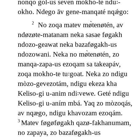
nonqo gol-us seven mokho-te ndu꞉-
okho. Ndego āv gene-manqaté nqǽgo:
No zoqa matev mø̀tenøtén, av
2
ndøzøte-matanam neka sasae føgakh
ndozo-geawat neka bazaføgakh-us
ndozowani. Neka no mø̀tenøtén, zo
manqa-zapa-us ezoqam sa takeapáv,
zoqa mokho-te tu꞉goat. Neka zo ndigu
mòzo-gevezotám, ndigu ekeza kha
Keliso-gi u-anim ndi꞉vewe. Geté ndigu
Keliso-gi u-aním mbá. Yaq zo mòzoqás,
av nqægo, ndigu khavozam ezoqám.
Matev føgøføgakh qazø-fakhanumam,
3
no zapaya, zo bazaføgakh-us