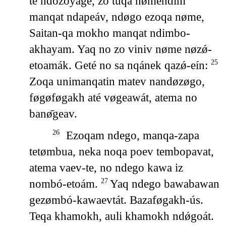
te ndozoyage, zo tuqa nømendim
manqat ndapeáv, ndøgo ezoqa nøme,
Saitan-qa mokho manqat ndimbo-
akhayam. Yaq no zo viniv nøme nøzǿ-
etoamák. Geté no sa nqánek qazǿ-eín:
25
Zoqa unimanqatin matev nandøzøgo,
føgøføgakh até vøgeawát, atema no
banø̄geav.
Ezoqam ndego, manqa-zapa
26
tetømbua, neka noqa poev tembopavat,
atema vaev-te, no ndego kawa iz
nombó-etoám.
Yaq ndego bawabawan
27
gezømbó-kawaevtát. Bazaføgakh-ús.
Teqa khamokh, auli khamokh ndǿgoát.