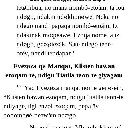
tetømbua, no mana nombó-etoám, ta lou
ndøgo, ndakin ndøkhonøwe. Neka no
ndego nandi papaqa nombó-etoám. Iz
ndakinak mo꞉peawé. Ezoqa nøme ta iz
ndøgo, gé꞉zøtezák. Sate ndegó tené-
otév, nandi tendapaz.”
Evezøza-qa Manqat, Klisten bawan
ezoqam-te, ndigu Tiatila taon-te giyagam
Yaq Evezøza manqat nøme genø-ein,
18
“Klisten bawan ezoqam, ndigu Tiatila taon-te
ndiyage, tigi enzol ezoqam, pepa āv
qoqombøé-peawám nqǽgo:
Nqanek manqat, Mbumbukiam-gé