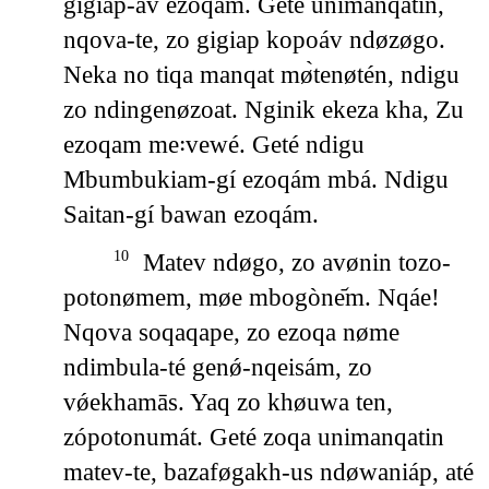
gigiap-av ezoqám. Geté unimanqatín,
nqova-te, zo gigiap kopoáv ndøzøgo.
Neka no tiqa manqat mø̀tenøtén, ndigu
zo ndingenøzoat. Nginik ekeza kha, Zu
ezoqam me꞉vewé. Geté ndigu
Mbumbukiam-gí ezoqám mbá. Ndigu
Saitan-gí bawan ezoqám.
Matev ndøgo, zo avønin tozo-
10
potonømem, møe mbogòne᷄m. Nqáe!
Nqova soqaqape, zo ezoqa nøme
ndimbula-té genǿ-nqeisám, zo
vǿekhamās. Yaq zo khøuwa ten,
zópotonumát. Geté zoqa unimanqatin
matev-te, bazaføgakh-us ndøwaniáp, até