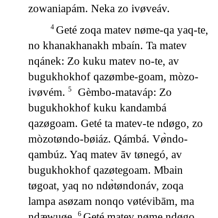
zowaniapám. Neka zo ivøveáv.
Geté zoqa matev nøme-qa yaq-te,
4
no khanakhanakh mbaín. Ta matev
nqánek: Zo kuku matev no-te, av
bugukhokhof qazømbe-goam, mòzo-
ivøvém.
Gèmbo-mataváp: Zo
5
bugukhokhof kuku kandambá
qazøgoam. Geté ta matev-te ndøgo, zo
mòzotøndo-bøiáz. Qámbá. Vø̀ndo-
qambúz. Yaq matev āv tønegó, av
bugukhokhof qazøtegoam. Mbain
tøgoat, yaq no ndø̀tøndonáv, zoqa
lampa asøzam nonqo vøtévibām, ma
ndæwuøe.
Geté matev nøme ndøgo,
6