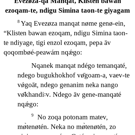
Evezøza-qa Manqat, Klisten bawan
ezoqam-te, ndigu Simina taon-te giyagam
Yaq Evezøza manqat nøme genø-ein,
8
“Klisten bawan ezoqam, ndigu Simina taon-
te ndiyage, tigi enzol ezoqam, pepa āv
qoqombøé-peawám nqǽgo:
Nqanek manqat ndégo temanqaté,
ndego bugukhokhof vø̄goam-a, vaev-te
vǿgoāt, ndego genanim neka nango
vø̄khandi꞉v. Ndego āv gene-manqaté
nqǽgo:
No zoqa potonam matev,
9
mø̀tenøtén. Neka no mø̀tenøtén, zo