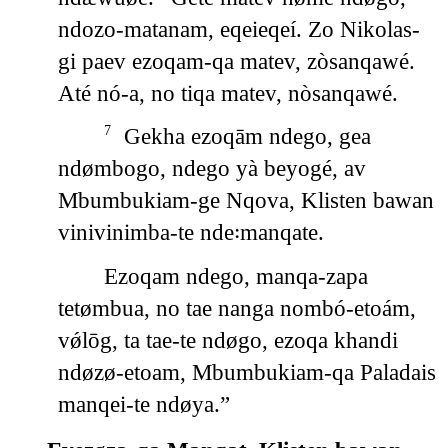
ndozo-matanam, eqeieqeí. Zo Nikolas-
gi paev ezoqam-qa matev, zòsanqawé.
Até nó-a, no tiqa matev, nòsanqawé.
Gekha ezoqām ndego, gea
7
ndømbogo, ndego yà beyogé, av
Mbumbukiam-ge Nqova, Klisten bawan
vinivinimba-te nde꞉manqate.
Ezoqam ndego, manqa-zapa
tetømbua, no tae nanga nombó-etoám,
vǿlōg, ta tae-te ndøgo, ezoqa khandi
ndøzø-etoam, Mbumbukiam-qa Paladais
manqei-te ndøya.”