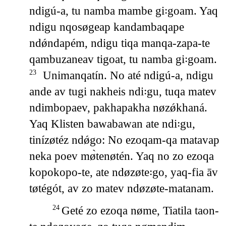
ndigú-a, tu namba mambe gi꞉goam. Yaq
ndigu nqosøgeap kandambaqape
ndǿndapém, ndigu tiqa manqa-zapa-te
qambuzaneav tigoat, tu namba gi꞉goam.
Unimanqatín. No até ndigú-a, ndigu
23
ande av tugi nakheis ndi꞉gu, tuqa matev
ndimbopaev, pakhapakha nøzǿkhaná.
Yaq Klisten bawabawan ate ndi꞉gu,
tinízøtéz ndǿgo: No ezoqam-qa matavap
neka poev mø̀tenøtén. Yaq no zo ezoqa
kopokopo-te, ate ndøzøte꞉go, yaq-fia āv
tøtégót, av zo matev ndøzøte-matanam.
Geté zo ezoqa nøme, Tiatila taon-
24