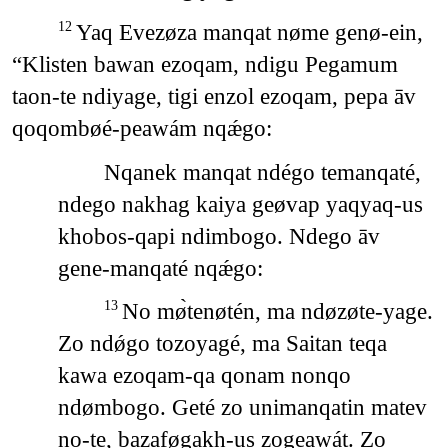
Yaq Evezøza manqat nøme genø-ein,
12
“Klisten bawan ezoqam, ndigu Pegamum
taon-te ndiyage, tigi enzol ezoqam, pepa āv
qoqombøé-peawám nqǽgo:
Nqanek manqat ndégo temanqaté,
ndego nakhag kaiya geøvap yaqyaq-us
khobos-qapi ndimbogo. Ndego āv
gene-manqaté nqǽgo:
No mø̀tenøtén, ma ndøzøte-yage.
13
Zo ndǿgo tozoyagé, ma Saitan teqa
kawa ezoqam-qa qonam nonqo
ndømbogo. Geté zo unimanqatin matev
no-te, bazaføgakh-us zogeawát. Zo