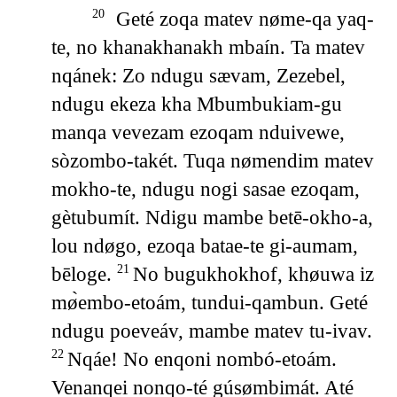
Geté zoqa matev nøme-qa yaq-
20
te, no khanakhanakh mbaín. Ta matev
nqánek: Zo ndugu sævam, Zezebel,
ndugu ekeza kha Mbumbukiam-gu
manqa vevezam ezoqam nduivewe,
sòzombo-takét. Tuqa nømendim matev
mokho-te, ndugu nogi sasae ezoqam,
gètubumít. Ndigu mambe betē-okho-a,
lou ndøgo, ezoqa batae-te gi-aumam,
bēloge.
No bugukhokhof, khøuwa iz
21
mø̀embo-etoám, tundui-qambun. Geté
ndugu poeveáv, mambe matev tu-ivav.
Nqáe! No enqoni nombó-etoám.
22
Venanqei nonqo-té gúsømbimát. Até