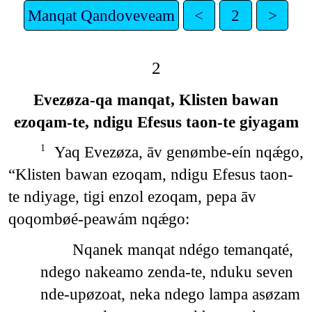
Manqat Qandoveveam
<
2
>
2
Evezøza-qa manqat, Klisten bawan
ezoqam-te, ndigu Efesus taon-te giyagam
Yaq Evezøza, āv genømbe-eín nqǽgo,
1
“Klisten bawan ezoqam, ndigu Efesus taon-
te ndiyage, tigi enzol ezoqam, pepa āv
qoqombøé-peawám nqǽgo:
Nqanek manqat ndégo temanqaté,
ndego nakeamo zenda-te, nduku seven
nde-upøzoat, neka ndego lampa asøzam