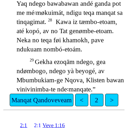
Yaq ndego bawabawan andé ganda pot
me mé꞉møkuimát, ndigu teqa manqat sa
tinqagimat.
Kawa iz tæmbo-etoam,
28
até kopó, av no Tat genømbe-etoam.
Neka no teqa føi khamokh, pave
ndukuam nombó-etoám.
Gekha ezoqām ndego, gea
29
ndømbogo, ndego yà beyogé, av
Mbumbukiam-ge Nqova, Klisten bawan
vinivinimba-te nde꞉manqate.”
Manqat Qandoveveam
<
2
>
2:1
2:1
Veve 1:16