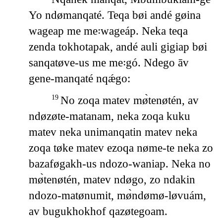
Yo ndømanqaté. Teqa bøi andé gøina
wageap me me꞉wageáp. Neka teqa
zenda tokhotapak, andé auli gigiap bøi
sanqatøve-us me me꞉gó. Ndego āv
gene-manqaté nqǽgo:
No zoqa matev mø̀tenøtén, av
19
ndøzøte-matanam, neka zoqa kuku
matev neka unimanqatin matev neka
zoqa tøke matev ezoqa nøme-te neka zo
bazaføgakh-us ndozo-waniap. Neka no
mø̀tenøtén, matev ndøgo, zo ndakin
ndozo-matønumit, mø̀ndømø-løvuám,
av bugukhokhof qazøtegoam.