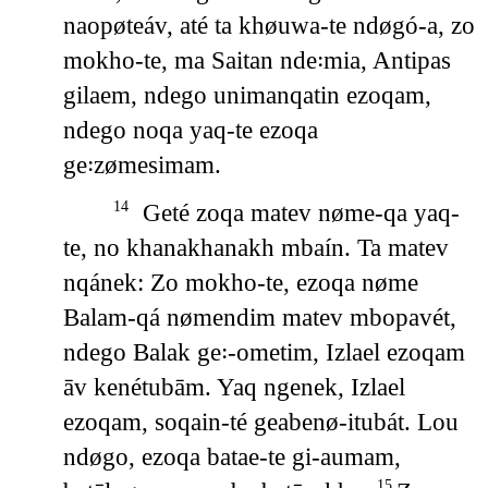
naopøteáv, até ta khøuwa-te ndøgó-a, zo
mokho-te, ma Saitan nde꞉mia, Antipas
gilaem, ndego unimanqatin ezoqam,
ndego noqa yaq-te ezoqa
ge꞉zømesimam.
Geté zoqa matev nøme-qa yaq-
14
te, no khanakhanakh mbaín. Ta matev
nqánek: Zo mokho-te, ezoqa nøme
Balam-qá nømendim matev mbopavét,
ndego Balak ge꞉-ometim, Izlael ezoqam
āv kenétubām. Yaq ngenek, Izlael
ezoqam, soqain-té geabenø-itubát. Lou
ndøgo, ezoqa batae-te gi-aumam,
15