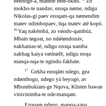
betēloge-a, mambe betē-okho.
Zo
mokho-te nandav, ezoqa nøme, ndigu
Nikolas-gi paev ezoqam-qa nømendim
matev ndimbopaev, tiqa matev até kopó.
Yaq nakémbá, zo vø̀ndo-qambúz.
16
Mbain tøgoat, no ndø̀tøndonáv,
nakhamas-té, ndigu ezoqa namba
nakhag kaiya vøtínøfē, ndigu noqa
manqa-nqa-te ngindu-fakhate.
Gekha ezoqām ndego, gea
17
ndømbogo, ndego yà beyogé, av
Mbumbukiam-ge Nqova, Klisten bawan
vinivinimba-te nde꞉manqate.
Ezoqam ndego, manqa-zapa