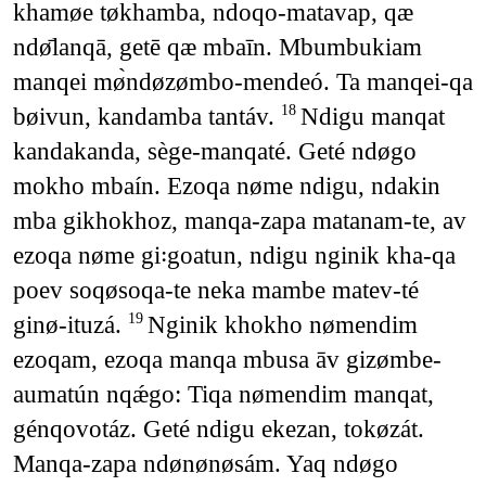
khamøe tøkhamba, ndoqo-matavap, qæ
ndø̄lanqā, getē qæ mbaīn. Mbumbukiam
manqei mø̀ndøzømbo-mendeó. Ta manqei-qa
bøivun, kandamba tantáv.
Ndigu manqat
18
kandakanda, sège-manqaté. Geté ndøgo
mokho mbaín. Ezoqa nøme ndigu, ndakin
mba gikhokhoz, manqa-zapa matanam-te, av
ezoqa nøme gi꞉goatun, ndigu nginik kha-qa
poev soqøsoqa-te neka mambe matev-té
ginø-ituzá.
Nginik khokho nømendim
19
ezoqam, ezoqa manqa mbusa āv gizømbe-
aumatún nqǽgo: Tiqa nømendim manqat,
génqovotáz. Geté ndigu ekezan, tokøzát.
Manqa-zapa ndønønøsám. Yaq ndøgo