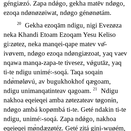
géngiæzó. Zapa ndǿgo, gekha matēv ndøgo,
ezoqa ndønøzøiwat, ndøgo génønøtám.
Gekha ezoqām ndigu, nigi Evezøza
20
neka Khandi Etoam Ezoqam Yesu Keliso
gi꞉zøtez, neka manqei-qape matev vø̄-
ivøvem, ndøgo ezoqa ndøngiæzoat, yaq vaev
nqawa manqa-zapa-te tivesez, vǿgutāz, yaq
ti-te ndigu unimé꞉-soqá. Taqa soqain
ndø̀møløvú, av bugukhokhof qægoam,
ndigu unimanqatinteav qagoam.
Ndigu
21
nakhoa eqeieqei amba zøtezateav tøgonɨn,
ndøgo ambá kopømbá ti-te. Geté ndakin ti-te
ndigu, unimé꞉-soqá. Zapa ndǿgo, nakhoa
eqeieqei mø̀ndæzøtéz. Geté zitá gini-wuøém,