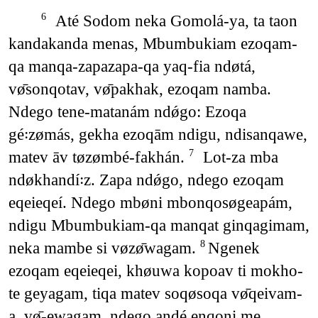
Até Sodom neka Gomolá-ya, ta taon
6
kandakanda menas, Mbumbukiam ezoqam-
qa manqa-zapazapa-qa yaq-fia ndøtá,
vø̄sonqotav, vø̄pakhak, ezoqam namba.
Ndego tene-matanám ndǿgo: Ezoqa
gé꞉zømás, gekha ezoqām ndigu, ndisanqawe,
matev āv tøzømbé-fakhán.
Lot-za mba
7
ndøkhandí꞉z. Zapa ndǿgo, ndego ezoqam
eqeieqeí. Ndego mbøni mbonqosøgeapám,
ndigu Mbumbukiam-qa manqat ginqagimam,
neka mambe si vøzø̄wagam.
Ngenek
8
ezoqam eqeieqei, khøuwa kopoav ti mokho-
te geyagam, tiqa matev soqøsoqa vø̄qeivam-
a, vø̄-ewagam, ndego andé enqoni me