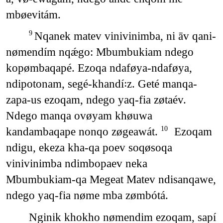
mbøevitám.
Nqanek matev vinivinimba, ni āv qani-
9
nømendím nqǽgo: Mbumbukiam ndego
kopømbaqapé. Ezoqa ndaføya-ndaføya,
ndipotonam, segé-khandí꞉z. Geté manqa-
zapa-us ezoqam, ndego yaq-fia zøtaév.
Ndego manqa ovøyam khøuwa
kandambaqape nonqo zøgeawát.
Ezoqam
10
ndigu, ekeza kha-qa poev soqøsoqa
vinivinimba ndimbopaev neka
Mbumbukiam-qa Megeat Matev ndisanqawe,
ndego yaq-fia nøme mba zømbótá.
Nginik khokho nømendim ezoqam, sapí