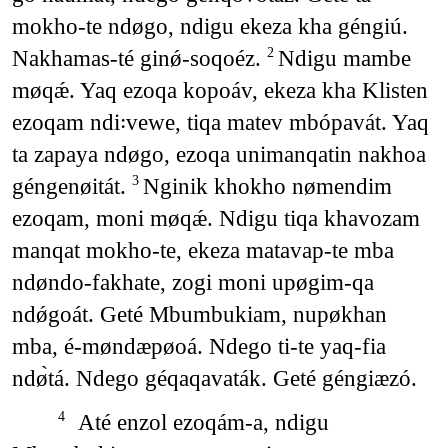
mokho-te ndøgo, ndigu ekeza kha géngiú.
Nakhamas-té ginǿ-soqoéz.
Ndigu mambe
2
møqǽ. Yaq ezoqa kopoáv, ekeza kha Klisten
ezoqam ndi꞉vewe, tiqa matev mbópavát. Yaq
ta zapaya ndøgo, ezoqa unimanqatin nakhoa
géngenøitát.
Nginik khokho nømendim
3
ezoqam, moni møqǽ. Ndigu tiqa khavozam
manqat mokho-te, ekeza matavap-te mba
ndøndo-fakhate, zogi moni upøgim-qa
ndǿgoát. Geté Mbumbukiam, nupøkhan
mba, é-møndæpøoá. Ndego ti-te yaq-fia
ndø̀tá. Ndego géqaqavaták. Geté géngiæzó.
Até enzol ezoqám-a, ndigu
4