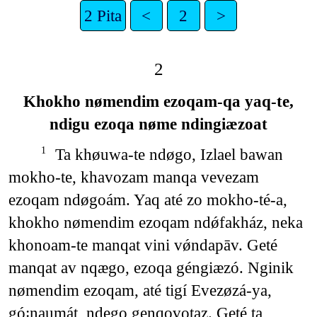
2 Pita
<
2
>
2
Khokho nømendim ezoqam-qa yaq-te,
ndigu ezoqa nøme ndingiæzoat
Ta khøuwa-te ndøgo, Izlael bawan
1
mokho-te, khavozam manqa vevezam
ezoqam ndøgoám. Yaq até zo mokho-té-a,
khokho nømendim ezoqam ndǿfakház, neka
khonoam-te manqat vini vǿndapāv. Geté
manqat av nqægo, ezoqa géngiæzó. Nginik
nømendim ezoqam, até tigí Evezøzá-ya,
gó꞉naumát, ndego genqovotaz. Geté ta