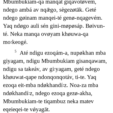
Mbumbukiam-qa manqat giqavotøvem,
ndego ambá av nqǣgo, sègezøtāk. Geté
ndego gøinam manqei-té genø-nqagevém.
Yaq ndøgo auli sén gini-møpøsáp. Bøivun-
té. Neka manqa ovøyam khøuwa-qa
mo꞉keogé.
Até ndigu ezoqám-a, nupøkhan mba
5
giyagam, ndigu Mbumbukiam gisanqawam,
ndigu sa takeáv, av gi꞉yagam, geté ndego
khøuwat-qape ndonqonqotáv, ti-te. Yaq
ezoqa eit-mba ndøkhandí꞉z. Noa-za mba
ndøkhandí꞉z, ndego ezoqa gezø-akha,
Mbumbukiam-te tiqambuz neka matev
eqeieqei-te vǿyagāt.