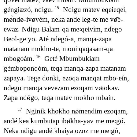
géngiæzó, ndigu.
Ndigu matev eqeieqei,
15
mø̀ndø-ivøvém, neka ande leg-te me vø̄e-
ewaz. Ndigu Balam-qa me꞉qeivím, ndego
Beol-ge yo. Até ndegó-a, manqa-zapa
matanam mokho-te, moni qaqasam-qa
mbogoám.
Geté Mbumbukiam
16
gèmboponqóm, teqa manqa-zapa matanam
zapaya. Tege donki, ezoqa manqat mbo-eín,
ndego manqa vevezam ezoqam vø̄tokav.
Zapa ndǿgo, teqa matev mokho mbaín.
Nginik khokho nømendim ezoqam,
17
andé kea kumbutap ibøkha-yav me me꞉gó.
Neka ndigu andé khaiya ozoz me me꞉gó,