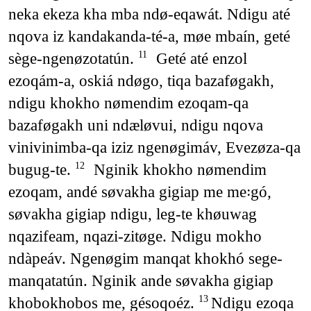
neka ekeza kha mba ndø-eqawát. Ndigu até
nqova iz kandakanda-té-a, møe mbaín, geté
sège-ngenøzotatún.
Geté até enzol
11
ezoqám-a, oskiá ndøgo, tiqa bazaføgakh,
ndigu khokho nømendim ezoqam-qa
bazaføgakh uni ndæløvui, ndigu nqova
vinivinimba-qa iziz ngenøgimáv, Evezøza-qa
bugug-te.
Nginik khokho nømendim
12
ezoqam, andé søvakha gigiap me me꞉gó,
søvakha gigiap ndigu, leg-te khøuwag
nqazifeam, nqazi-zitøge. Ndigu mokho
ndàpeáv. Ngenøgim manqat khokhó sege-
manqatatún. Nginik ande søvakha gigiap
khobokhobos me, gésoqoéz.
Ndigu ezoqa
13