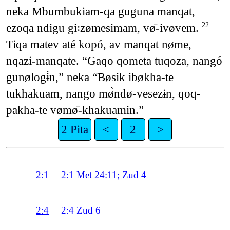
neka Mbumbukiam-qa guguna manqat,
ezoqa ndigu gi꞉zømesimam, vø̄-ivøvem.
22
Tiqa matev até kopó, av manqat nøme,
nqazi-manqate. “Gaqo qometa tuqoza, nangó
gunølogɨ́n,” neka “Bøsik ibøkha-te
tukhakuam, nango mø̀ndø-vesezɨn, qoq-
pakha-te vømø̄-khakuamɨn.”
2 Pita
<
2
>
2:1
2:1
Met 24:11
; Zud 4
2:4
2:4
Zud 6