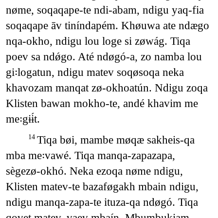
nøme, soqaqape-te ndi-abam, ndigu yaq-fia
soqaqape āv tiníndapém. Khøuwa ate ndægo
nqa-okho, ndigu lou loge si zøwág. Tiqa
poev sa ndǿgo. Até ndøgó-a, zo namba lou
gi꞉logatun, ndigu matev soqøsoqa neka
khavozam manqat zø-okhoatún. Ndigu zoqa
Klisten bawan mokho-te, andé khavim me
me꞉gɨɨ́t.
Tiqa bøi, mambe møqæ sakheis-qa
14
mba me꞉vawé. Tiqa manqa-zapazapa,
sègezø-okhó. Neka ezoqa nøme ndigu,
Klisten matev-te bazaføgakh mbain ndigu,
ndigu manqa-zapa-te ituza-qa ndøgó. Tiqa
qovet matev, vaev mbaín. Mbumbukiam