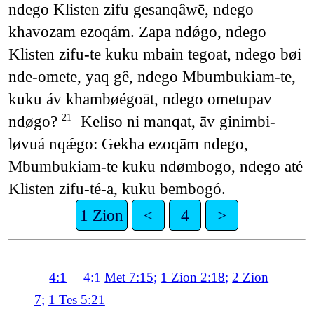
ndego Klisten zifu gesanqâwē, ndego
khavozam ezoqám. Zapa ndǿgo, ndego
Klisten zifu-te kuku mbain tegoat, ndego bøi
nde-omete, yaq gê, ndego Mbumbukiam-te,
kuku áv khambøégoāt, ndego ometupav
ndøgo?
Keliso ni manqat, āv ginimbi-
21
løvuá nqǽgo: Gekha ezoqām ndego,
Mbumbukiam-te kuku ndømbogo, ndego até
Klisten zifu-té-a, kuku bembogó.
1 Zion
<
4
>
4:1
4:1
Met 7:15
;
1 Zion 2:18
;
2 Zion
7
;
1 Tes 5:21