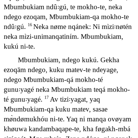
Mbumbukiam ndû꞉gú, te mokho-te, neka
ndego ezoqam, Mbumbukiam-qa mokho-te
ndû꞉gú.
Neka nøme nqánek: Ni mìzi꞉nøtén
16
neka mìzi-unimanqatiním. Mbumbukiam,
kukú ni-te.
Mbumbukiam, ndego kukú. Gekha
ezoqām ndego, kuku matev-te ndeyage,
ndego Mbumbukiam-qá mokho-té
gunu꞉yagé neka Mbumbukiam teqá mokho-
té gunu꞉yagé.
Av tizi꞉yagat, yaq
17
Mbumbukiam-qa kuku matev, sasae
mø̀ndømukhóu ni-te. Yaq ni manqa ovøyam
khøuwa kandambaqape-te, kha føgakh-mbá