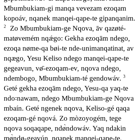
Mbumbukiam-gi manqa vevezam ezoqam
kopoáv, nqanek manqei-qape-te gipanqanim.
Zo Mbumbukiam-ge Nqova, āv qazøté-
2
matøvemém nqǽgo: Gekha ezoqām ndego,
ezoqa nøme-qa bøi-te nde-unimanqatinat, av
nqægo, Yesu Keliso ndego manqei-qape-te
gegeavun, vø̄-ezoqam-ev, nqova ndego,
ndembogo, Mbumbukiam-té gendowáv.
3
Geté gekha ezoqām ndego, Yesu-qa yaq-te
ndo꞉nawam, ndego Mbumbukiam-ge Nqova
mbaín. Geté ngenek nqova, Keliso-gé qaqa
ezoqam-gé nqová. Zo mòzoyogém, tege
nqova soqaqape, ndø̀ndowáv. Yaq ndakin
mø̀ndø-geavún, nqanek manqei-qape-te.