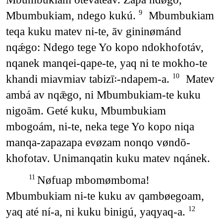
Mbumbukiam, ndego kukú.
Mbumbukiam
9
teqa kuku matev ni-te, āv gininømánd
nqǽgo: Ndego tege Yo kopo ndokhofotáv,
nqanek manqei-qape-te, yaq ni te mokho-te
khandi miavmiav tabizī꞉-ndapem-a.
Matev
10
ambá av nqǣgo, ni Mbumbukiam-te kuku
nigoām. Geté kuku, Mbumbukiam
mbogoám, ni-te, neka tege Yo kopo niqa
manqa-zapazapa evøzam nonqo vøndō-
khofotav. Unimanqatin kuku matev nqánek.
Nøfuap mbomømboma!
11
Mbumbukiam ni-te kuku av qambøegoam,
yaq até ní-a, ni kuku binigú, yaqyaq-a.
12