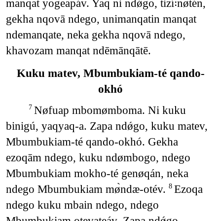
manqat yogeapáv. Yaq ni ndǿgo, tizí꞉nøtén,
gekha nqovā ndego, unimanqatin manqat
ndemanqate, neka gekha nqovā ndego,
khavozam manqat ndēmānqātē.
Kuku matev, Mbumbukiam-té qando-
okhó
Nøfuap mbomømboma. Ni kuku
7
binigú, yaqyaq-a. Zapa ndǿgo, kuku matev,
Mbumbukiam-té qando-okhó. Gekha
ezoqām ndego, kuku ndømbogo, ndego
Mbumbukiam mokho-té genøqán, neka
ndego Mbumbukiam mø̀ndæ-otév.
Ezoqa
8
ndego kuku mbain ndego, ndego
Mbumbukiam otevateáv. Zapa ndǿgo,