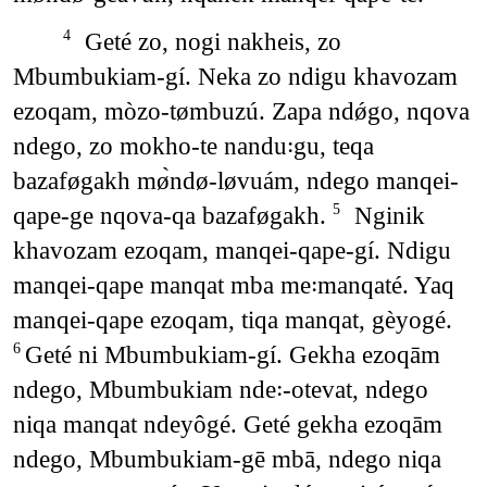
Geté zo, nogi nakheis, zo
4
Mbumbukiam-gí. Neka zo ndigu khavozam
ezoqam, mòzo-tømbuzú. Zapa ndǿgo, nqova
ndego, zo mokho-te nandu꞉gu, teqa
bazaføgakh mø̀ndø-løvuám, ndego manqei-
qape-ge nqova-qa bazaføgakh.
Nginik
5
khavozam ezoqam, manqei-qape-gí. Ndigu
manqei-qape manqat mba me꞉manqaté. Yaq
manqei-qape ezoqam, tiqa manqat, gèyogé.
Geté ni Mbumbukiam-gí. Gekha ezoqām
6
ndego, Mbumbukiam nde꞉-otevat, ndego
niqa manqat ndeyôgé. Geté gekha ezoqām
ndego, Mbumbukiam-gē mbā, ndego niqa