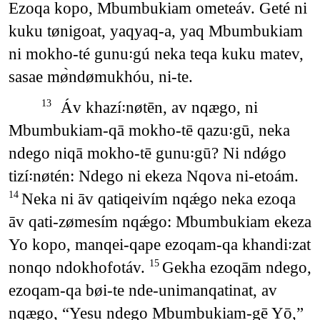
Ezoqa kopo, Mbumbukiam ometeáv. Geté ni
kuku tønigoat, yaqyaq-a, yaq Mbumbukiam
ni mokho-té gunu꞉gú neka teqa kuku matev,
sasae mø̀ndømukhóu, ni-te.
Áv khazí꞉nøtēn, av nqægo, ni
13
Mbumbukiam-qā mokho-tē qazu꞉gū, neka
ndego niqā mokho-tē gunu꞉gū? Ni ndǿgo
tizí꞉nøtén: Ndego ni ekeza Nqova ni-etoám.
Neka ni āv qatiqeivím nqǽgo neka ezoqa
14
āv qati-zømesím nqǽgo: Mbumbukiam ekeza
Yo kopo, manqei-qape ezoqam-qa khandi꞉zat
nonqo ndokhofotáv.
Gekha ezoqām ndego,
15
ezoqam-qa bøi-te nde-unimanqatinat, av
nqægo, “Yesu ndego Mbumbukiam-gē Yō,”