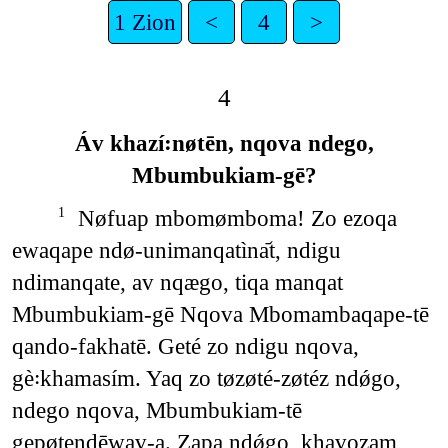
1 Zion
<
4
>
4
Áv khazí꞉nøtēn, nqova ndego,
Mbumbukiam-gē?
Nøfuap mbomømboma! Zo ezoqa
1
ewaqape ndø-unimanqatìna᷄t, ndigu
ndimanqate, av nqægo, tiqa manqat
Mbumbukiam-gē Nqova Mbomambaqape-tē
qando-fakhatē. Geté zo ndigu nqova,
gè꞉khamasím. Yaq zo tøzøté-zøtéz ndǿgo,
ndego nqova, Mbumbukiam-tē
gepøtendēwav-a. Zapa ndǿgo, khavozam