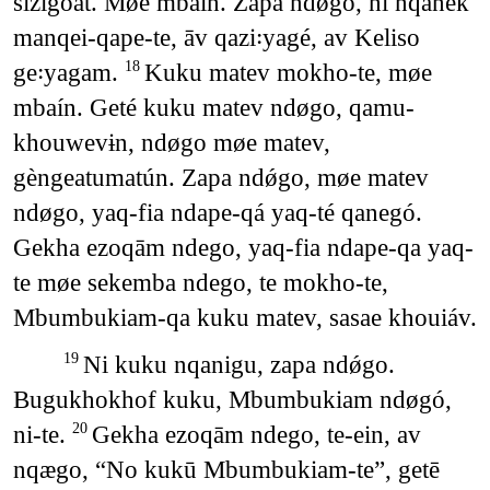
sizígoát. Møe mbaín. Zapa ndǿgo, ni nqanek
manqei-qape-te, āv qazi꞉yagé, av Keliso
ge꞉yagam.
Kuku matev mokho-te, møe
18
mbaín. Geté kuku matev ndøgo, qamu-
khouwevɨn, ndøgo møe matev,
gèngeatumatún. Zapa ndǿgo, møe matev
ndøgo, yaq-fia ndape-qá yaq-té qanegó.
Gekha ezoqām ndego, yaq-fia ndape-qa yaq-
te møe sekemba ndego, te mokho-te,
Mbumbukiam-qa kuku matev, sasae khouiáv.
Ni kuku nqanigu, zapa ndǿgo.
19
Bugukhokhof kuku, Mbumbukiam ndøgó,
ni-te.
Gekha ezoqām ndego, te-ein, av
20
nqægo, “No kukū Mbumbukiam-te”, getē