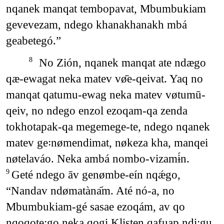
nqanek manqat tembopavat, Mbumbukiam
gevevezam, ndego khanakhanakh mbá
geabetegó.”
No Zión, nqanek manqat ate ndægo
8
qæ-ewagat neka matev vø̄e-qeivat. Yaq no
manqat qatumu-ewag neka matev vøtumū-
qeiv, no ndego enzol ezoqam-qa zenda
tokhotapak-qa megemege-te, ndego nqanek
matev ge꞉nømendimat, nøkeza kha, manqei
nøtelaváo. Neka ambá nombo-vizamɨ́n.
Geté ndego āv genømbe-eín nqǽgo,
9
“Nandav ndømatàna᷄m. Até nó-a, no
Mbumbukiam-gé sasae ezoqám, av qo
nqoqote꞉go neka qogi Klisten qafuap ndi꞉gu,