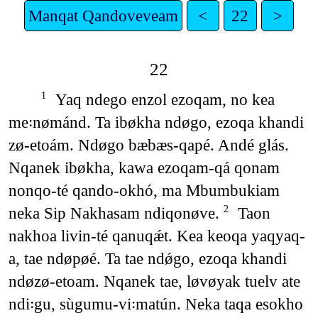
Manqat Qandoveveam
<
22
>
22
Yaq ndego enzol ezoqam, no kea
1
me꞉nømánd. Ta ibøkha ndøgo, ezoqa khandi
zø-etoám. Ndøgo bæbæs-qapé. Andé glás.
Nqanek ibøkha, kawa ezoqam-qá qonam
nonqo-té qando-okhó, ma Mbumbukiam
neka Sip Nakhasam ndiqonøve.
Taon
2
nakhoa livin-té qanuqǽt. Kea keoqa yaqyaq-
a, tae ndøpøé. Ta tae ndǿgo, ezoqa khandi
ndøzø-etoam. Nqanek tae, løvøyak tuelv ate
ndi꞉gu, sùgumu-vi꞉matún. Neka taqa esokho