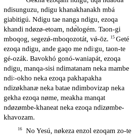
ndisunguzu, ndigu khanakhanakh mbá
giabitigú. Ndigu tae nanga ndigu, ezoqa
khandi ndøzø-etoam, ndø̀logém. Taon-gi
mboqog, segezǿ-mboqozotát, vǿ-ōz.
Geté
15
ezoqa ndigu, ande gaqo me ndi꞉gu, taon-te
gé-ozák. Bavokhó gonó-waniapát, ezoqa
ndigu, manqa-sisi ndimatanam neka mambe
ndi꞉-okho neka ezoqa pakhapakha
ndizøkhanæ neka batae ndimbovizap neka
gekha ezoqa nøme, meakha manqat
ndøzømbe-khaneat neka ezoqa ndizømbe-
khavozam.
No Yesú, nøkeza enzol ezoqam zo-te
16