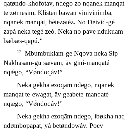
qatøndo-khofotav, ndego zo nqanek manqat
te꞉zømesim. Klisten bawan vinivinimba,
nqanek manqat, bètezøtéz. No Deivid-gé
zapá neka tegé zeó. Neka no pave ndukuam
bæbæs-qapú.”
Mbumbukiam-ge Nqova neka Sip
17
Nakhasam-gu sævam, āv gini-manqaté
nqǽgo, “Vø̀ndoqáv!”
Neka gekha ezoqām ndego, nqanek
manqat te-ewagat, āv geabete-manqaté
nqægo, “Vø̀ndoqáv!”
Neka gekha ezoqām ndego, ibøkha naq
ndømbopapat, yà betøndowáv. Poev