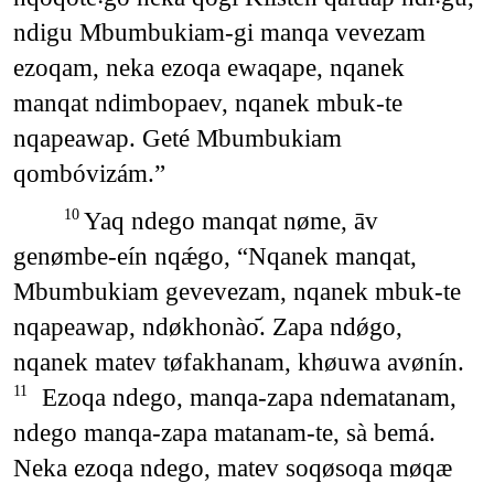
ndigu Mbumbukiam-gi manqa vevezam
ezoqam, neka ezoqa ewaqape, nqanek
manqat ndimbopaev, nqanek mbuk-te
nqapeawap. Geté Mbumbukiam
qombóvizám.”
Yaq ndego manqat nøme, āv
10
genømbe-eín nqǽgo, “Nqanek manqat,
Mbumbukiam gevevezam, nqanek mbuk-te
nqapeawap, ndøkhonào᷄. Zapa ndǿgo,
nqanek matev tøfakhanam, khøuwa avønín.
Ezoqa ndego, manqa-zapa ndematanam,
11
ndego manqa-zapa matanam-te, sà bemá.
Neka ezoqa ndego, matev soqøsoqa møqæ