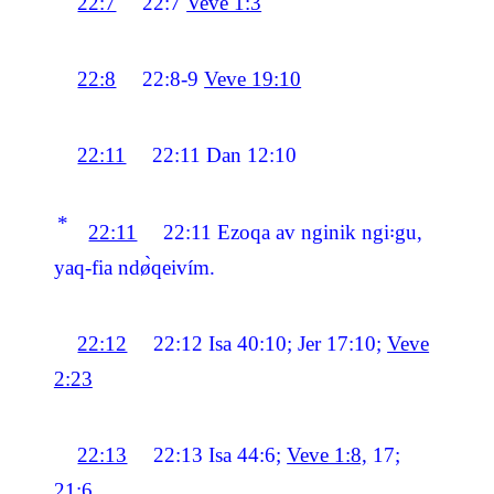
22:7
22:7
Veve 1:3
22:8
22:8-9
Veve 19:10
22:11
22:11
Dan 12:10
*
22:11
22:11
Ezoqa av nginik ngi꞉gu,
yaq-fia ndø̀qeivím.
22:12
22:12
Isa 40:10; Jer 17:10;
Veve
2:23
22:13
22:13
Isa 44:6;
Veve 1:8,
17;
21:6