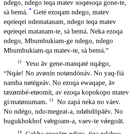
ndego, ndego teqa matev soqøsoqa gone-te,
*
sà bemá.
Geté ezoqam ndego, matev
eqeieqei ndematanam, ndego teqa matev
eqeieqei matanam-te, sà bemá. Neka ezoqa
ndego, Mbumbukiam-ge ndego, ndego
Mbumbukiam-qa matev-te, sà bemá.”
Yesu āv gene-manqaté nqǽgo,
12
“Nqáe! No avønín notøndónáv. No yaq-fiá
namba nøtégeáv. No ezoqa ewaqape, āv
tæzømbé-etøomít, av ezoqa kopokopo matev
gi꞉matønumam.
No zapá neka no váev.
13
No ndégo, ndo꞉megeat-a, ndø̄ndōpāēv. No
bugukhokhof vø̄egoam-a, vaev-te vǿegoāt.
Gekha ezoqām ndigu, tiqa ndabua
14