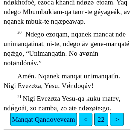
ndø̀khofoé, ezoqa khandi ndøzø-etoam. Yaq
ndego Mbumbukiam-qa taon-te géyageák, av
nqanek mbuk-te nqæpeawap.
Ndego ezoqam, nqanek manqat nde-
20
unimanqatinat, ni-te, ndego āv gene-manqaté
nqǽgo, “Unimanqatín. No avønín
notøndónáv.”
Amén. Nqanek manqat unimanqatín.
Nigi Evezøza, Yesu. Vø̀ndoqáv!
Nigi Evezøza Yesu-qa kuku matev,
21
ndø̀goát, zo namba, zo ate ndøzøte꞉go.
Manqat Qandoveveam
<
22
>