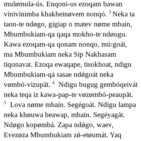
mulømula-ús. Enqoni-us ezoqam bawan
vinivinimba khakheinøvem nonqó.
Neka ta
3
taon-te ndøgo, gigiap o matev nøme mbaín,
Mbumbukiam-qa qaqa mokho-te ndøugu.
Kawa ezoqam-qa qonam nonqo, mú꞉goát,
ma Mbumbukiam neka Sip Nakhasam
tiqonavat. Ezoqa ewaqape, tisokhoat, ndigu
Mbumbukiam-qá sasae ndǿgoát neka
vømbó-vizupāt.
Ndigu bugug gembóqeivát
4
neka teqa iz kawa-pap-te vøzømbó-peaupāt.
Lova nøme mbaín. Segégoát. Ndigu lampa
5
neka khøuwa beawap, mbaín. Segéyagát.
Ndøgo kopømbá. Zapa ndǿgo, waev,
Evezøza Mbumbukiam zǿ-etøumát. Yaq