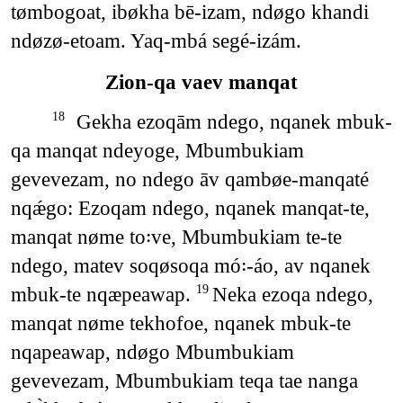
tømbogoat, ibøkha bē-izam, ndøgo khandi
ndøzø-etoam. Yaq-mbá segé-izám.
Zion-qa vaev manqat
Gekha ezoqām ndego, nqanek mbuk-
18
qa manqat ndeyoge, Mbumbukiam
gevevezam, no ndego āv qambøe-manqaté
nqǽgo: Ezoqam ndego, nqanek manqat-te,
manqat nøme to꞉ve, Mbumbukiam te-te
ndego, matev soqøsoqa mó꞉-áo, av nqanek
mbuk-te nqæpeawap.
Neka ezoqa ndego,
19
manqat nøme tekhofoe, nqanek mbuk-te
nqapeawap, ndøgo Mbumbukiam
gevevezam, Mbumbukiam teqa tae nanga