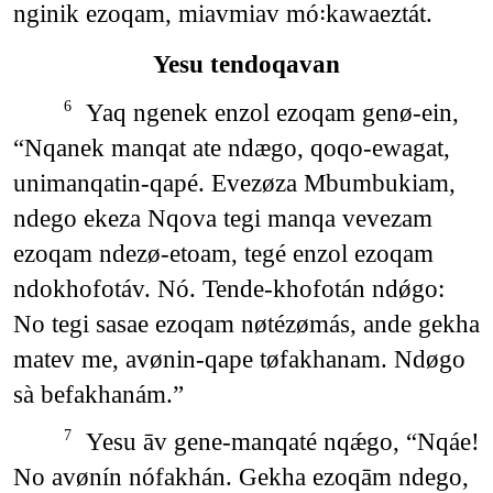
nginik ezoqam, miavmiav mó꞉kawaeztát.
Yesu tendoqavan
Yaq ngenek enzol ezoqam genø-ein,
6
“Nqanek manqat ate ndægo, qoqo-ewagat,
unimanqatin-qapé. Evezøza Mbumbukiam,
ndego ekeza Nqova tegi manqa vevezam
ezoqam ndezø-etoam, tegé enzol ezoqam
ndokhofotáv. Nó. Tende-khofotán ndǿgo:
No tegi sasae ezoqam nøtézømás, ande gekha
matev me, avønin-qape tøfakhanam. Ndøgo
sà befakhanám.”
Yesu āv gene-manqaté nqǽgo, “Nqáe!
7
No avønín nófakhán. Gekha ezoqām ndego,