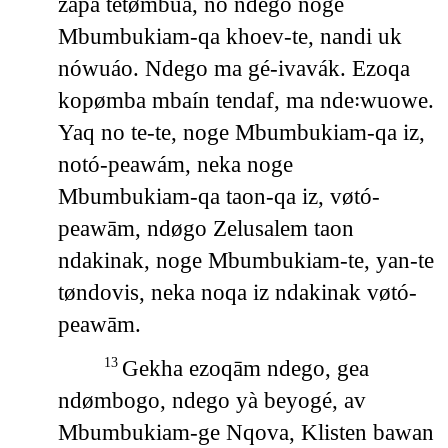
zapa tetømbua, no ndego noge
Mbumbukiam-qa khoev-te, nandi uk
nówuáo. Ndego ma gé-ivavák. Ezoqa
kopømba mbaín tendaf, ma nde꞉wuowe.
Yaq no te-te, noge Mbumbukiam-qa iz,
notó-peawám, neka noge
Mbumbukiam-qa taon-qa iz, vøtó-
peawām, ndøgo Zelusalem taon
ndakinak, noge Mbumbukiam-te, yan-te
tøndovis, neka noqa iz ndakinak vøtó-
peawām.
Gekha ezoqām ndego, gea
13
ndømbogo, ndego yà beyogé, av
Mbumbukiam-ge Nqova, Klisten bawan