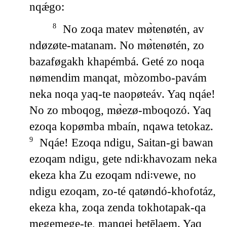
nqǽgo:
No zoqa matev mø̀tenøtén, av
8
ndøzøte-matanam. No mø̀tenøtén, zo
bazaføgakh khapémbá. Geté zo noqa
nømendim manqat, mòzombo-pavám
neka noqa yaq-te naopøteáv. Yaq nqáe!
No zo mboqog, mø̀ezø-mboqozó. Yaq
ezoqa kopømba mbaín, nqawa tetokaz.
Nqáe! Ezoqa ndigu, Saitan-gi bawan
9
ezoqam ndigu, gete ndi꞉khavozam neka
ekeza kha Zu ezoqam ndi꞉vewe, no
ndigu ezoqam, zo-té qatøndó-khofotáz,
ekeza kha, zoqa zenda tokhotapak-qa
megemege-te, manqei betēlaem. Yaq