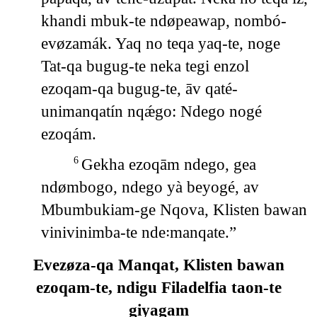
khandi mbuk-te ndøpeawap, nombó-
evøzamák. Yaq no teqa yaq-te, noge
Tat-qa bugug-te neka tegi enzol
ezoqam-qa bugug-te, āv qaté-
unimanqatín nqǽgo: Ndego nogé
ezoqám.
Gekha ezoqām ndego, gea
6
ndømbogo, ndego yà beyogé, av
Mbumbukiam-ge Nqova, Klisten bawan
vinivinimba-te nde꞉manqate.”
Evezøza-qa Manqat, Klisten bawan
ezoqam-te, ndigu Filadelfia taon-te
giyagam