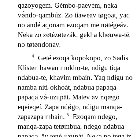
qazoyogem. Gèmbo-paevém, neka
vø̀ndo-qambúz. Zo tiaweav tøgoat, yaq
no andé aqonam ezoqam me nøtégeáv.
Neka zo zøtézøtezák, gekha khøuwa-tē,
no tøtøndonav.
Geté ezoqa kopokopo, zo Sadis
4
Klisten bawan mokho-te, ndigu tiqa
ndabua-te, khavim mbaín. Yaq ndigu no
namba nití-okhoát, ndabua papaqa-
papaqa vǿ-uzupāt. Matev av nqægo
eqeieqeí. Zapa ndǿgo, ndigu manqa-
zapazapa mbaín.
Ezoqam ndego,
5
manqa-zapa tetømbua, ndego ndabua
papaqa, āv tené-uzupát. Neka no teqa iz,