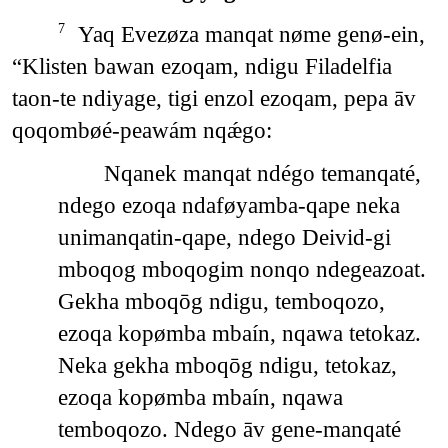
Yaq Evezøza manqat nøme genø-ein,
7
“Klisten bawan ezoqam, ndigu Filadelfia
taon-te ndiyage, tigi enzol ezoqam, pepa āv
qoqombøé-peawám nqǽgo:
Nqanek manqat ndégo temanqaté,
ndego ezoqa ndaføyamba-qape neka
unimanqatin-qape, ndego Deivid-gi
mboqog mboqogim nonqo ndegeazoat.
Gekha mboqōg ndigu, temboqozo,
ezoqa kopømba mbaín, nqawa tetokaz.
Neka gekha mboqōg ndigu, tetokaz,
ezoqa kopømba mbaín, nqawa
temboqozo. Ndego āv gene-manqaté