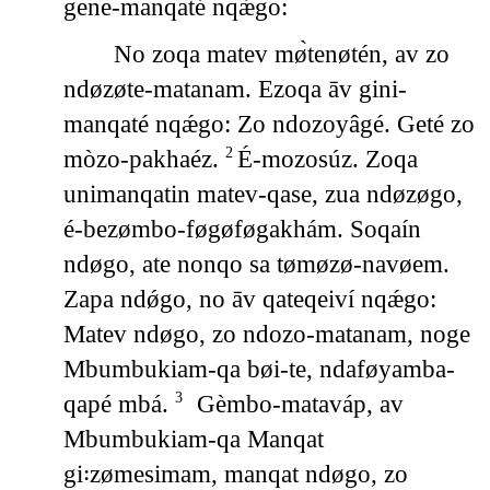
gene-manqaté nqǽgo:
No zoqa matev mø̀tenøtén, av zo
ndøzøte-matanam. Ezoqa āv gini-
manqaté nqǽgo: Zo ndozoyâgé. Geté zo
mòzo-pakhaéz.
É-mozosúz. Zoqa
2
unimanqatin matev-qase, zua ndøzøgo,
é-bezømbo-føgøføgakhám. Soqaín
ndøgo, ate nonqo sa tømøzø-navøem.
Zapa ndǿgo, no āv qateqeiví nqǽgo:
Matev ndøgo, zo ndozo-matanam, noge
Mbumbukiam-qa bøi-te, ndaføyamba-
qapé mbá.
Gèmbo-mataváp, av
3
Mbumbukiam-qa Manqat
gi꞉zømesimam, manqat ndøgo, zo