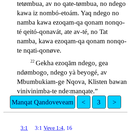
tetømbua, av no qate-tømbua, no ndego
kawa iz nombó-etoám. Yaq ndego no
namba kawa ezoqam-qa qonam nonqo-
té qeitó-qonavát, ate av-té, no Tat
namba, kawa ezoqam-qa qonam nonqo-
te nqati-qonøve.
Gekha ezoqām ndego, gea
22
ndømbogo, ndego yà beyogé, av
Mbumbukiam-ge Nqova, Klisten bawan
vinivinimba-te nde꞉manqate.”
Manqat Qandoveveam
<
3
>
3:1
3:1
Veve 1:4,
16