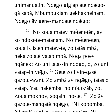
unimanqatín. Ndego gigiap ate nqægo-
qá zapá, Mbumbukiam gekhakheinam.
Ndego āv gene-manqaté nqǽgo:
No zoqa matev mø̀tenøtén, av
15
zo ndøzøte-matanam. No mø̀tenøtén,
zoqa Klisten matev-te, zo tatás mbá,
neka zo até vatáp mbá. Noqa poev
nqánek: Zo uni tatas-in ndøgó, o, zo uni
vatap-in vø̄go.
Geté zo livin-qasé
16
qazotu-waní. Zo ambá av nqǣgo, tatas o
vatap. Yaq nakémbá, no nóqozáb, zo.
Zoqa mokhov, soqaín, no-te.
Zo āv
17
qazøte-manqaté nqǽgo, ‘Ni kopømbá.