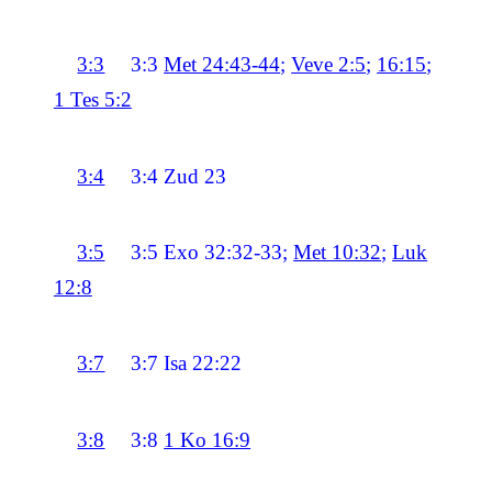
3:3
3:3
Met 24:43-44
;
Veve 2:5
;
16:15
;
1 Tes 5:2
3:4
3:4
Zud 23
3:5
3:5
Exo 32:32-33;
Met 10:32
;
Luk
12:8
3:7
3:7
Isa 22:22
3:8
3:8
1 Ko 16:9