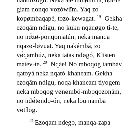
nandozogo. Neka até mulømula, bøi-te
gɨam nonqo vozówiīm. Yaq zo
kopømbaqapé, tozo-kewagat.
Gekha
19
ezoqām ndigu, no kuku nqanøgo ti-te,
no nø̀zø-ponqomatún, neka manqa
nqāzø̄-lø̄vūāt. Yaq nakémbá, zo
vø̀qambúz, neka tatas ndøgó, Klisten
matev-te.
Nqáe! No mboqog tambáv
20
qatoyá neka nqató-khaneam. Gekha
ezoqām ndigu, noqa khaneam tiyogem
neka mboqog vønømbó-mboqozonām,
no ndø̀tøndo-ón, neka lou namba
vøtílōg.
Ezoqam ndego, manqa-zapa
21