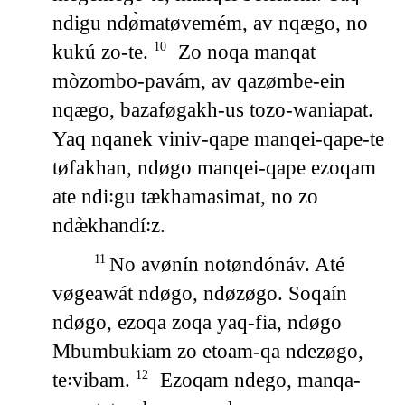
ndigu ndø̀matøvemém, av nqægo, no
kukú zo-te.
Zo noqa manqat
10
mòzombo-pavám, av qazømbe-ein
nqægo, bazaføgakh-us tozo-waniapat.
Yaq nqanek viniv-qape manqei-qape-te
tøfakhan, ndøgo manqei-qape ezoqam
ate ndi꞉gu tækhamasimat, no zo
ndæ̀khandí꞉z.
No avønín notøndónáv. Até
11
vøgeawát ndøgo, ndøzøgo. Soqaín
ndøgo, ezoqa zoqa yaq-fia, ndøgo
Mbumbukiam zo etoam-qa ndezøgo,
te꞉vibam.
Ezoqam ndego, manqa-
12