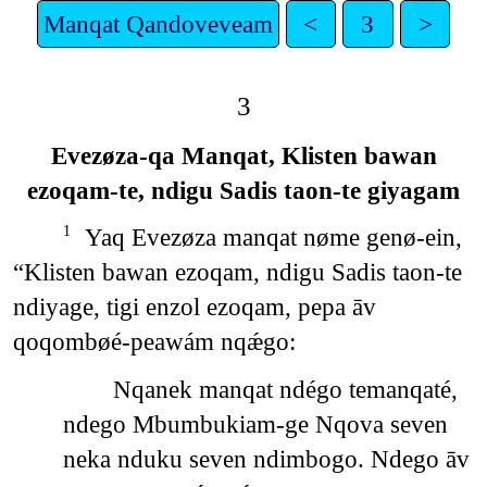
Manqat Qandoveveam
<
3
>
3
Evezøza-qa Manqat, Klisten bawan
ezoqam-te, ndigu Sadis taon-te giyagam
Yaq Evezøza manqat nøme genø-ein,
1
“Klisten bawan ezoqam, ndigu Sadis taon-te
ndiyage, tigi enzol ezoqam, pepa āv
qoqombøé-peawám nqǽgo:
Nqanek manqat ndégo temanqaté,
ndego Mbumbukiam-ge Nqova seven
neka nduku seven ndimbogo. Ndego āv