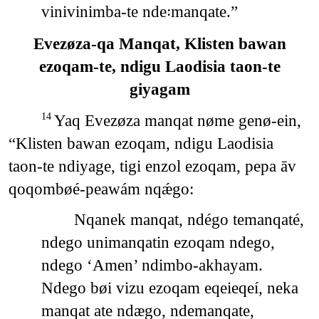
vinivinimba-te nde꞉manqate.”
Evezøza-qa Manqat, Klisten bawan
ezoqam-te, ndigu Laodisia taon-te
giyagam
Yaq Evezøza manqat nøme genø-ein,
14
“Klisten bawan ezoqam, ndigu Laodisia
taon-te ndiyage, tigi enzol ezoqam, pepa āv
qoqombøé-peawám nqǽgo:
Nqanek manqat, ndégo temanqaté,
ndego unimanqatin ezoqam ndego,
ndego ‘Amen’ ndimbo-akhayam.
Ndego bøi vizu ezoqam eqeieqeí, neka
manqat ate ndægo, ndemanqate,