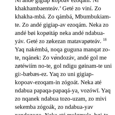
Ni andé gigiap kopoav ezoqám. Ni
khakhambaenteáv.’ Geté zo viní. Zo
khakha-mbá. Zo qámbá, Mbumbukiam-
te. Zo andé gigiap-av ezoqám. Neka zo
andé bøi kopøitáp neka andé ndabua-
yáv. Geté zo zøkezan matavapøteáv.
18
Yaq nakémbá, noqa guguna manqat zo-
te, nqánek: Zo vø̀ndozáv, andé gol me
zøtéwiím no-te, gol ndigu gøinam-te uni
gi꞉-bæbæs-ez. Yaq zo uni gigiap-
kopoav-ezoqam-in zógoát. Neka até
ndabua papaqa-papaqá-ya, vozówī. Yaq
zo nqanek ndabua tozo-uzam, zo mivi
sekemba zógoák, zo ndabua-yav