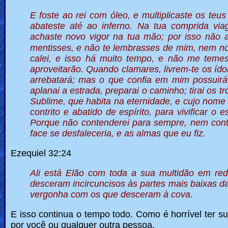
E foste ao rei com óleo, e multiplicaste os te
abateste até ao inferno. Na tua comprida vi
achaste novo vigor na tua mão; por isso não 
mentisses, e não te lembrasses de mim, nem n
calei, e isso há muito tempo, e não me temes?
aproveitarão. Quando clamares, livrem-te os ído
arrebatará; mas o que confia em mim possuirá 
aplanai a estrada, preparai o caminho; tirai os
Sublime, que habita na eternidade, e cujo nome
contrito e abatido de espírito, para vivificar o e
Porque não contenderei para sempre, nem conti
face se desfaleceria, e as almas que eu fiz.
Ezequiel 32:24
Ali está Elão com toda a sua multidão em red
desceram incircuncisos às partes mais baixas da
vergonha com os que desceram à cova.
E isso continua o tempo todo. Como é horrível ter s
por você ou qualquer outra pessoa.