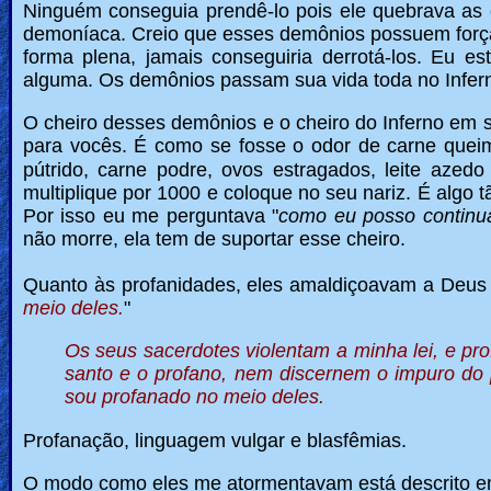
Ninguém conseguia prendê-lo pois ele quebrava a
demoníaca. Creio que esses demônios possuem forç
forma plena, jamais conseguiria derrotá-los. Eu e
alguma. Os demônios passam sua vida toda no Infer
O cheiro desses demônios e o cheiro do Inferno em s
para vocês.
É como se fosse o odor de carne quei
pútrido, carne podre, ovos estragados, leite aze
multiplique por 1000 e coloque no seu nariz. É algo 
Por isso eu me perguntava "
como eu posso continua
não morre, ela tem de suportar esse cheiro.
Quanto às profanidades, eles amaldiçoavam a Deus
meio deles.
"
Os seus sacerdotes violentam a minha lei, e pr
santo e o profano, nem discernem o impuro do
sou profanado no meio deles.
Profanação, linguagem vulgar e blasfêmias.
O modo como eles me atormentavam está descrito e