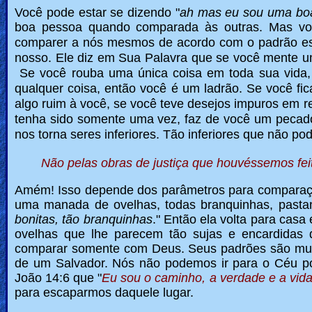
Você pode estar se dizendo "
ah mas eu sou uma boa
boa pessoa quando comparada às outras.
Mas vo
comparer a nós mesmos de acordo com o padrão est
nosso. Ele diz em Sua Palavra que se você mente u
Se você rouba uma única coisa em toda sua vida, 
qualquer coisa, então você é um ladrão. Se você f
algo ruim à você, se você teve desejos impuros em 
tenha sido somente uma vez, faz de você um pecado
nos torna seres inferiores. Tão inferiores que não p
Não pelas obras de justiça que houvéssemos feit
Amém!
Isso depende dos parâmetros para comparaç
uma manada de ovelhas, todas branquinhas, pasta
bonitas, tão branquinhas
." Então ela volta para cas
ovelhas que lhe parecem tão sujas e encardidas
comparar somente com Deus. Seus padrões são muit
de um Salvador. Nós não podemos ir para o Céu po
João 14:6 que "
Eu sou o caminho, a verdade e a vid
para escaparmos daquele lugar.