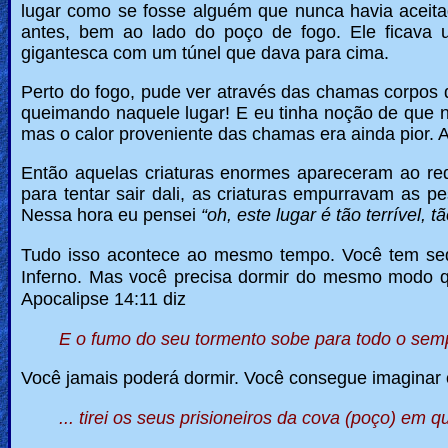
lugar como se fosse alguém que nunca havia aceita
antes, bem ao lado do poço de fogo. Ele ficava
gigantesca com um túnel que dava para cima.
Perto do fogo, pude ver através das chamas corpos 
queimando naquele lugar! E eu tinha noção de que não 
mas o calor proveniente das chamas era ainda pior. A
Então aquelas criaturas enormes apareceram ao re
para tentar sair dali, as criaturas empurravam as p
Nessa hora eu pensei
“oh, este lugar é tão terrível, t
Tudo isso acontece ao mesmo tempo. Você tem sed
Inferno.
Mas você precisa dormir do mesmo modo qu
Apocalipse 14:11 diz
E o fumo do seu tormento sobe para todo o sem
Você jamais poderá dormir.
Você consegue imaginar 
...
tirei os seus prisioneiros da cova (poço) em q