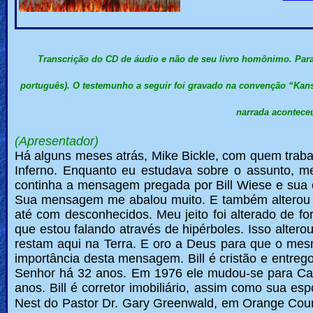
🎞
Jewish
Stories
Transcrição do CD de áudio e não de seu livro homônimo. Para l
português). O testemunho a seguir foi gravado na convenção “Kans
🎞
narrada acontece
X-
(Apresentador)
Witch
Há alguns meses atrás, Mike Bickle, com quem trabal
Inferno. Enquanto eu estudava sobre o assunto, me
🎞
continha a mensagem pregada por Bill Wiese e sua 
Sua mensagem me abalou muito. E também alterou 
X-
até com desconhecidos. Meu jeito foi alterado de 
Muslim
que estou falando através de hipérboles. Isso alt
restam aqui na Terra. E oro a Deus para que o me
MP3
importância desta mensagem. Bill é cristão e entreg
Senhor há 32 anos. Em 1976 ele mudou-se para Cali
Bible
anos.
Bill é corretor imobiliário, assim como sua es
Nest do Pastor Dr. Gary Greenwald, em Orange County