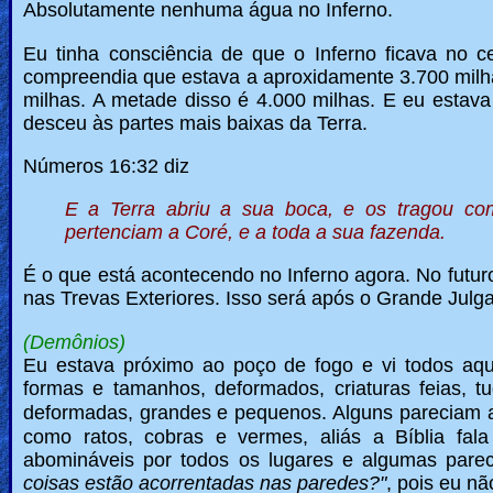
Absolutamente nenhuma água no Inferno.
Eu tinha consciência de que o Inferno ficava no c
compreendia que estava a aproxidamente 3.700 milh
milhas. A metade disso é 4.000 milhas. E eu estav
desceu às partes mais baixas da Terra.
Números 16:32 diz
E a Terra abriu a sua boca, e os tragou 
pertenciam a Coré, e a toda a sua fazenda.
É o que está acontecendo no Inferno agora. No futur
nas Trevas Exteriores. Isso será após o Grande Julg
(Demônios)
Eu estava próximo ao poço de fogo e vi todos aq
formas e tamanhos, deformados, criaturas feias, 
deformadas, grandes e pequenos.
Alguns pareciam a
como ratos, cobras e vermes, aliás a Bíblia fal
abomináveis por todos os lugares e algumas pare
coisas estão acorrentadas nas paredes?"
, pois eu nã