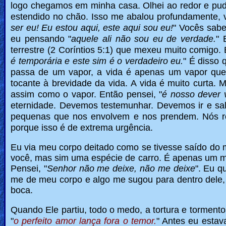
logo chegamos em minha casa.
Olhei ao redor e pu
estendido no chão.
Isso me abalou profundamente, v
ser eu! Eu estou aqui, este aqui sou eu!
" Vocês sabem
eu pensando "
aquele ali não sou eu de verdade.
" 
terrestre (2 Coríntios 5:1) que mexeu muito comigo.
é temporária e este sim é o verdadeiro eu.
" É disso 
passa de um vapor, a vida é apenas um vapor que
tocante à brevidade da vida.
A vida é muito curta.
M
assim como o vapor.
Então pensei, "
é nosso dever 
eternidade.
Devemos testemunhar. Devemos ir e sa
pequenas que nos envolvem e nos prendem.
Nós r
porque isso é de extrema urgência.
Eu via meu corpo deitado como se tivesse saído do m
você, mas sim uma espécie de carro. É apenas um meio
Pensei, "
Senhor não me deixe, não me deixe
".
Eu qu
me de meu corpo e algo me sugou para dentro dele,
boca.
Quando Ele partiu, todo o medo, a tortura e torment
"
o perfeito amor lança fora o temor.
" Antes eu estav