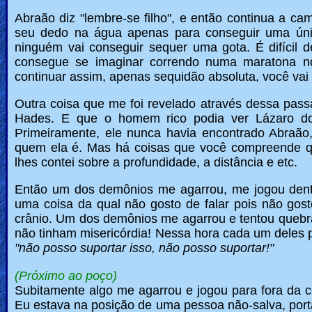
Abraão diz "lembre-se filho", e então continua a c
seu dedo na água apenas para conseguir uma únic
ninguém vai conseguir sequer uma gota. É difícil 
consegue se imaginar correndo numa maratona no
continuar assim, apenas sequidão absoluta, você vai
Outra coisa que me foi revelado através dessa pass
Hades. E que o homem rico podia ver Lázaro do
Primeiramente, ele nunca havia encontrado Abraão
quem ela é. Mas há coisas que você compreende 
lhes contei sobre a profundidade, a distância e etc.
Então um dos demônios me agarrou, me jogou den
uma coisa da qual não gosto de falar pois não go
crânio. Um dos demônios me agarrou e tentou quebra
não tinham misericórdia! Nessa hora cada um deles 
"não posso suportar isso, não posso suportar!"
(Próximo ao poço)
Subitamente algo me agarrou e jogou para fora da ce
Eu estava na posição de uma pessoa não-salva, port