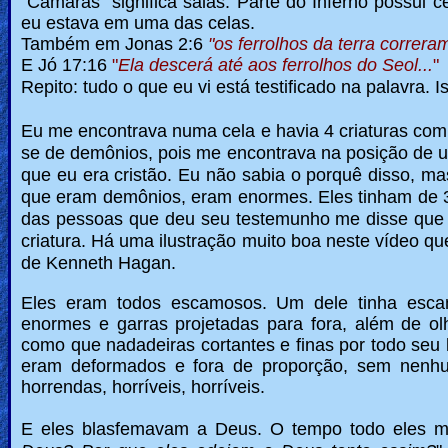
”Câmaras” significa salas. Parte do Inferno possui 
eu estava em uma das celas.
Other
Também em Jonas 2:6
"os ferrolhos da terra correr
Languages
E Jó 17:16
"
Ela descerá até aos ferrolhos do Seol...
"
Repito: tudo o que eu vi está testificado na palavra.
Eu me encontrava numa cela e havia 4 criaturas comi
Contact/Feedback/Donate
se de demônios, pois me encontrava na posição de 
que eu era cristão. Eu não sabia o porquê disso, ma
que eram demônios, eram enormes. Eles tinham de 3
Follow
das pessoas que deu seu testemunho me disse que 
us
criatura. Há uma ilustração muito boa neste vídeo q
Social
de Kenneth Hagan.
Media
Eles eram todos escamosos. Um dele tinha esca
enormes e garras projetadas para fora, além de o
PDF
como que nadadeiras cortantes e finas por todo seu 
eram deformados e fora de proporção, sem nenhum
Books
horrendas, horríveis, horríveis.
Random
E eles blasfemavam a Deus. O tempo todo eles m
Video