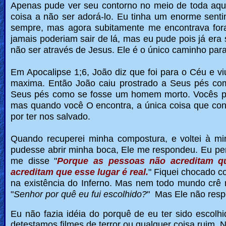
Apenas pude ver seu contorno no meio de toda aquel
coisa a não ser adorá-lo.
Eu tinha um enorme senti
sempre, mas agora subitamente me encontrava fora
jamais poderiam sair de lá, mas eu pude pois já era
não ser através de Jesus. Ele é o único caminho para
Em Apocalipse 1;6, João diz que foi para o Céu e vi
maxima.
Então João caiu prostrado a Seus pés co
Seus pés como se fosse um homem morto.
Vocês p
mas quando você O encontra, a única coisa que co
por ter nos salvado.
Quando recuperei minha compostura, e voltei à mi
pudesse abrir minha boca, Ele me respondeu. Eu pen
me disse "
Porque as pessoas não acreditam qu
acreditam que esse lugar é real.
" Fiquei chocado c
na existência do Inferno.
Mas nem todo mundo crê n
"
Senhor por quê eu fui escolhido?
" Mas Ele não resp
Eu não fazia idéia do porquê de eu ter sido escolh
detestamos filmes de terror ou qualquer coisa ruim.
N