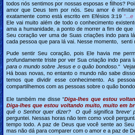
todos nós sentimos por nossas esposas e filhos? 
amor que Deus tem por nós. Seu amor é infinit
exatamente como está escrito em Efésios 3:19
”...
e
Ele vai muito além de todo o conhecimento existent
ama a humanidade, a ponto de morrer a fim de que 
Seu coração ver uma de Suas criações indo para lá
cada pessoa que para lá vai.
Nesse momento, senti m
Pude sentir Seu coração, pois Ele havia me per
profundamente triste por ver Sua criação indo para 
para o mundo sobre Jesus e o quão bondoso.
" Veja
Há boas novas, no entanto o mundo não sabe disso
temos que dividir esse conhecimento.
As pessoa
compartilhemos com as pessoas sobre o quão bondoso
Ele também me disse "
Diga-lhes que estou volta
Diga-lhes que estou voltando muito, muito em br
quê o Senhor quer dizer? O quê significa 'breve'
perguntei. Nessas horas não tem como você perguntar
tempo todo. A paz de Deus que você sente ao Seu l
mas não dá para comparer com o amor e a paz de De