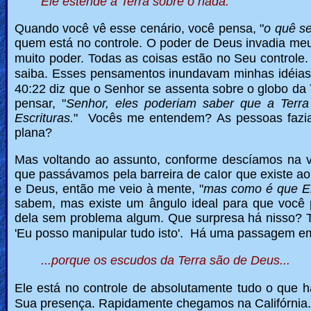
Ele estende a Terra sobre o nada.
Quando você vê esse cenário, você pensa, "
o quê se
quem está no controle. O poder de Deus invadia meu
muito poder.
Todas as coisas estão no Seu controle
saiba. Esses pensamentos inundavam minhas idéias
40:22 diz que o Senhor se assenta sobre o globo da 
pensar, "
Senhor, eles poderiam saber que a Terra
Escrituras.
" Vocês me entendem? As pessoas faziam
plana?
Mas voltando ao assunto, conforme descíamos na v
que passávamos pela barreira de caIor que existe ao
e Deus, então me veio à mente, "
mas como é que Ele
sabem, mas existe um ângulo ideal para que você 
dela sem problema algum.
Que surpresa há nisso?
'Eu posso manipular tudo isto'. Há uma passagem e
...porque os escudos da Terra são de Deus...
Ele está no controle de absolutamente tudo o que 
Sua presença. Rapidamente chegamos na Califórnia.