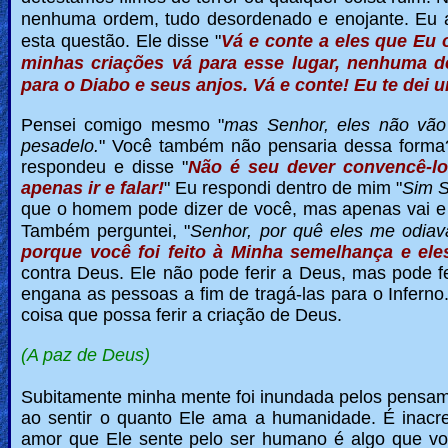
nenhuma ordem, tudo desordenado e enojante.
Eu 
esta questão. Ele disse "
Vá e conte a eles que Eu
minhas criações vá para esse lugar, nenhuma d
para o Diabo e seus anjos.
Vá e conte!
Eu te dei 
Pensei comigo mesmo "
mas Senhor, eles não vão
pesadelo.
" Você também não pensaria dessa forma
respondeu e disse "
Não é seu dever convencê-los
apenas ir e falar!
" Eu respondi dentro de mim "
Sim S
que o homem pode dizer de você, mas apenas vai e 
Também perguntei, "
Senhor, por quê eles me odiav
porque você foi feito à Minha semelhança e el
contra Deus. Ele não pode ferir a Deus, mas pode f
engana as pessoas a fim de tragá-las para o Inferno
coisa que possa ferir a criação de Deus.
(A paz de Deus)
Subitamente minha mente foi inundada pelos pensam
ao sentir o quanto Ele ama a humanidade. É inacr
amor que Ele sente pelo ser humano é algo que vo