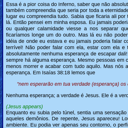
Essa é a pior coisa do Inferno, saber que não absol
também compreendia que seria por toda a eternidade
lugar eu compreendia tudo. Sabia que ficaria ali po
lá.
Então pensei em minha esposa. Eu jamais poder
ou qualquer calamidade viesse a nos separar que 
ficaríamos longe um do outro.
Mas lá eu não poder
idéia de onde eu estava e eu jamais poderia falar
terrível!
Não poder falar com ela, estar com ela e 
absolutamente nenhuma esperança de escapar dali
sempre há alguma esperança. Mesmo pessoas em ca
menos morrer e acabar com tudo aquilo. Mas nós aq
esperança.
Em Isaías 38:18 lemos que
"nem esperarão em tua verdade (esperança) os
Nenhuma esperança; a verdade é Jesus.
Ele é a ve
(Jesus appears)
Enquanto eu subia pelo túnel, sentia uma sensaçã
aqueles demônios.
De repente, Jesus apareceu! Lo
ambiente.
Eu podia ver apenas seu contorno, o perf