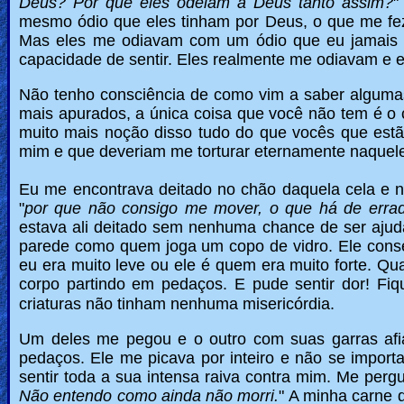
Deus? Por que eles odeiam a Deus tanto assim?
"
mesmo ódio que eles tinham por Deus, o que me fe
Ask
Mas eles me odiavam com um ódio que eu jamais 
capacidade de sentir. Eles realmente me odiavam e e
AI
Bible
Não tenho consciência de como vim a saber algumas c
mais apurados, a única coisa que você não tem é o co
Questions
muito mais noção disso tudo do que vocês que est
mim e que deveriam me torturar eternamente naquele
Something
Funny...
Eu me encontrava deitado no chão daquela cela e
"
por que não consigo me mover, o que há de erra
estava ali deitado sem nenhuma chance de ser aj
2nd
parede como quem joga um copo de vidro. Ele cons
Page,
eu era muito leve ou ele é quem era muito forte. Q
corpo partindo em pedaços.
E pude sentir dor!
Fiq
Older
criaturas não tinham nenhuma misericórdia.
Material
Um deles me pegou e o outro com suas garras af
pedaços. Ele me picava por inteiro e não se importa
×
sentir toda a sua intensa raiva contra mim. Me pergu
Não entendo como ainda não morri.
" A minha carne