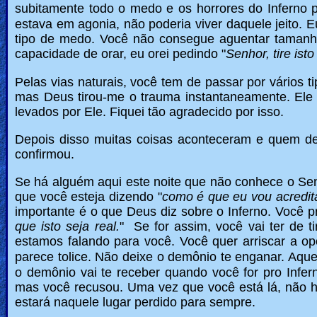
subitamente todo o medo e os horrores do Inferno
estava em agonia, não poderia viver daquele jeito.
tipo de medo. Você não consegue aguentar tamanha 
capacidade de orar, eu orei pedindo "
Senhor, tire ist
Pelas vias naturais, você tem de passar por vários t
mas Deus tirou-me o trauma instantaneamente.
Ele
levados por Ele. Fiquei tão agradecido por isso.
Depois disso muitas coisas aconteceram e quem d
confirmou.
Se há alguém aqui este noite que não conhece o Se
que você esteja dizendo "
como é que eu vou acredit
importante é o que Deus diz sobre o Inferno. Você pre
que isto seja real.
" Se for assim, você vai ter de t
estamos falando para você. Você quer arriscar a 
parece tolice.
Não deixe o demônio te enganar. Aquela
o demônio vai te receber quando você for pro Infern
mas você recusou. Uma vez que você está lá, não há
estará naquele lugar perdido para sempre.