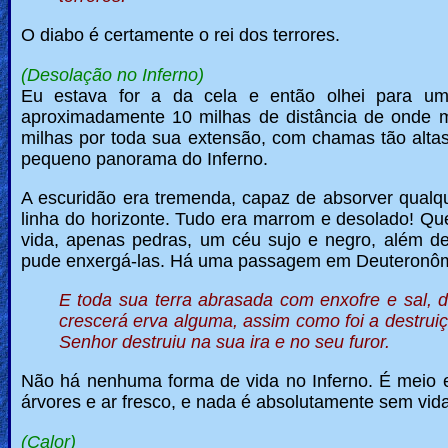
O diabo é certamente o rei dos terrores.
(Desolação no Inferno)
Eu estava for a da cela e então olhei para u
aproximadamente 10 milhas de distância de onde 
milhas por toda sua extensão, com chamas tão altas 
pequeno panorama do Inferno.
A escuridão era tremenda, capaz de absorver qualqu
linha do horizonte. Tudo era marrom e desolado! Q
vida, apenas pedras, um céu sujo e negro, além de
pude enxergá-las.
Há uma passagem em Deuteronômi
E toda sua terra abrasada com enxofre e sal, 
crescerá erva alguma, assim como foi a destr
Senhor destruiu na sua ira e no seu furor.
Não há nenhuma forma de vida no Inferno. É meio 
árvores e ar fresco, e nada é absolutamente sem vida
(Calor)