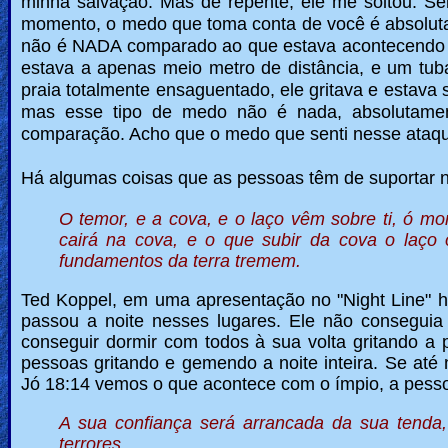
minha salvação.
Mas de repente, ele me soltou. S
momento, o medo que toma conta de você é absoluta
não é NADA comparado ao que estava acontecendo c
estava a apenas meio metro de distância, e um tuba
praia totalmente ensaguentado, ele gritava e estava
mas esse tipo de medo não é nada, absolutame
comparação. Acho que o medo que senti nesse ataqu
Há algumas coisas que as pessoas têm de suportar n
O temor, e a cova, e o laço vêm sobre ti, ó mo
cairá na cova, e o que subir da cova o laço 
fundamentos da terra tremem.
Ted Koppel, em uma apresentação no "Night Line" h
passou a noite nesses lugares. Ele não conseguia 
conseguir dormir com todos à sua volta gritando a 
pessoas gritando e gemendo a noite inteira. Se até 
Jó 18:14 vemos o que acontece com o ímpio, a pessoa
A sua confiança será arrancada da sua tenda, 
terrores.