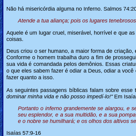
Não há misericórdia alguma no Inferno. Salmos 74:20
Atende a tua aliança; pois os lugares tenebroso
Aquele é um lugar cruel, miserável, horrível e que a
coisas.
Deus criou o ser humano, a maior forma de criação, 
Conforme o homem trabalha duro a fim de prossegui
sua vida é comandada pelos demônios. Essas criatura
o que eles sabem fazer é odiar a Deus, odiar a você e
fazer quanto a isso.
As seguintes passagens bíblicas falam sobre esse 
dominar minha vida e não posso impedí-lo!"
Em Isaía
Portanto o inferno grandemente se alargou, e 
seu esplendor, e a sua multidão, e a sua pompa
e o nobre se humilhará; e os olhos dos altivos s
Isaías 57:9-16