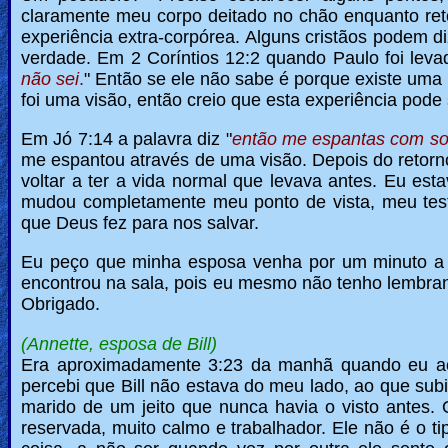
claramente meu corpo deitado no chão enquanto reto
🎞
experiência extra-corpórea. Alguns cristãos podem di
verdade. Em 2 Coríntios 12:2 quando Paulo foi levado
Kids
não sei
.
" Então se ele não sabe é porque existe uma 
Videos
foi uma visão, então creio que esta experiência pod
Em Jó 7:14 a palavra diz "
então me espantas com so
🎞
me espantou através de uma visão. Depois do retor
voltar a ter a vida normal que levava antes. Eu est
Worship
mudou completamente meu ponto de vista, meu tes
Music
que Deus fez para nos salvar.
Eu peço que minha esposa venha por um minuto a 
🎞
encontrou na sala, pois eu mesmo não tenho lembra
Obrigado.
Vids
for
(Annette, esposa de Bill)
Era aproximadamente 3:23 da manhã quando eu acor
New
percebi que Bill não estava do meu lado, ao que subi
Believers
marido de um jeito que nunca havia o visto antes
reservada, muito calmo e trabalhador. Ele não é o 