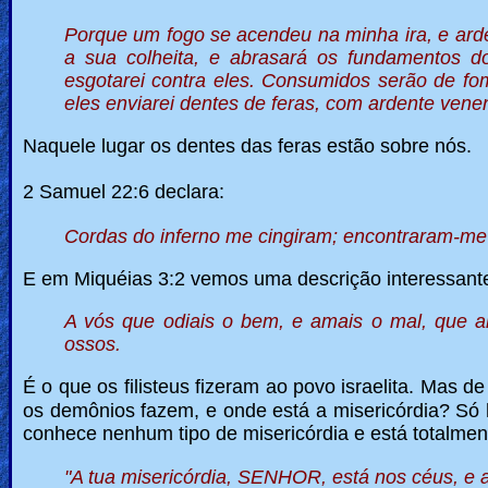
Porque um fogo se acendeu na minha ira, e arde
a sua colheita, e abrasará os fundamentos d
esgotarei contra eles. Consumidos serão de fo
eles enviarei dentes de feras, com ardente vene
Naquele lugar os dentes das feras estão sobre nós.
2 Samuel 22:6
declara:
Cordas do inferno me cingiram; encontraram-me 
E em Miquéias 3:2 vemos uma descrição interessante s
A vós que odiais o bem, e amais o mal, que a
ossos.
É o que os filisteus fizeram ao povo israelita.
Mas de 
os demônios fazem, e onde está a misericórdia? Só 
conhece nenhum tipo de misericórdia e está totalmen
"A tua misericórdia, SENHOR, está nos céus, e a