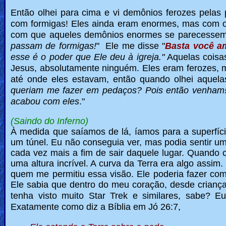
Então olhei para cima e vi demônios ferozes pela
com formigas!
Eles ainda eram enormes, mas com o 
com que aqueles demônios enormes se parecessem 
passam de formigas!
" Ele me disse "
Basta você am
esse é o poder que Ele deu à igreja."
Aquelas coisas
Jesus, absolutamente ninguém.
Eles eram ferozes, 
até onde eles estavam, então quando olhei aquelas
queriam me fazer em pedaços?
Pois então venham
acabou com eles
."
(Saindo do Inferno)
À medida que saíamos de lá, íamos para a superfíc
um túnel. Eu não conseguia ver, mas podia sentir u
cada vez mais a fim de sair daquele lugar. Quando c
uma altura incrível. A curva da Terra era algo assim.
quem me permitiu essa visão. Ele poderia fazer co
Ele sabia que dentro do meu coração, desde criança 
tenha visto muito Star Trek e similares, sabe?
Eu
Exatamente como diz a Bíblia em Jó 26:7,