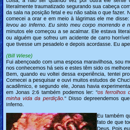
coisa, a não ser quando vez por outra ele sente 
literalmente traumatizado segurando sua cabeça com
Heaven
da sala na posição fetal e eu não sabia o que fazer.
comecei a orar e em meio à lágrimas ele me disse:
levou ao Inferno.
Eu sinto meu corpo morrendo e n
Hell
minutos ele começou a se acalmar. Ele estava liter
ou alguém que sofreu um acidente de carro horrível
que tivesse um pesadelo e depois acordasse.
Eu apen
Prayer
(Bill Wiese)
Fui abençoado com uma esposa maravilhosa, sou mui
nos conhecemos há seis e estes têm sido os melhores
Bible/Study
Bem, quando eu voltei dessa experiência, tentei pro
Comecei a pesquisar e ouvi muitos estudos de Chuck 
acadêmico, e segundo ele, Jonas havia experimenta
em Jonas 2:6 também podemos ler: "
os ferrolhos
Jesus
minha vida da perdição.
" Disso depreendemos que
Inferno.
Eu também que
Warfare
fato de que to
Deus. Pois eu