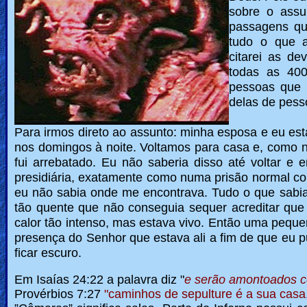
sobre o assu
Revelations
passagens qu
tudo o que a
citarei as de
Testimonies
todas as 400
pessoas que 
delas de pesso
Evangelism
Para irmos direto ao assunto: minha esposa e eu e
nos domingos à noite. Voltamos para casa e, como 
fui arrebatado.
Eu não saberia disso até voltar e 
Documentaries
presidiária, exatamente como numa prisão normal com
eu não sabia onde me encontrava.
Tudo o que sabia
tão quente que não conseguia sequer acreditar que 
calor tão intenso, mas estava vivo. Então uma peque
Islam
presença do Senhor que estava ali a
fim de que eu p
ficar escuro.
Other
Em Isaías 24:22 a palavra diz "
e serão amontoados c
Provérbios 7:27
"caminhos de sepulture é a sua casa