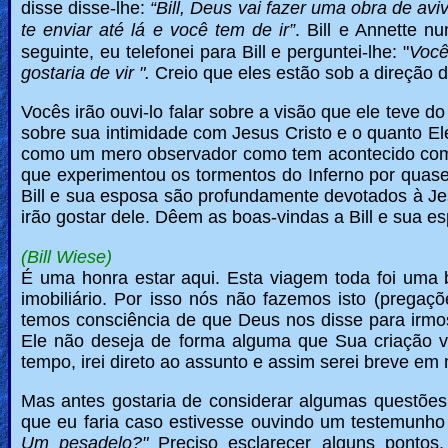
🎞
disse disse-lhe:
“Bill, Deus vai fazer uma obra de av
te enviar até lá e você tem de ir”
. Bill e Annette 
Bible
seguinte, eu telefonei para Bill e perguntei-lhe: "
Você
Movies
gostaria de vir ".
Creio que eles estão sob a direção 
Vocês irão ouvi-lo falar sobre a visão que ele teve do
🎞
sobre sua intimidade com Jesus Cristo e o quanto El
como um mero observador como tem acontecido com
Gospel
que experimentou os tormentos do Inferno por quas
Videos
Bill e sua esposa são profundamente devotados à Jes
irão gostar dele. Dêem as boas-vindas a Bill e su
🎞
(Bill Wiese)
Godly
É uma honra estar aqui. Esta viagem toda foi uma
imobiliário. Por isso nós não fazemos isto (pregaç
Movies
temos consciência de que Deus nos disse para irm
Ele não deseja de forma alguma que Sua criação vá
🎞
tempo, irei direto ao assunto e assim serei breve e
CBN
Mas antes gostaria de considerar algumas questões
que eu faria caso estivesse ouvindo um testemunho 
Videos
Um pesadelo?"
Preciso esclarecer alguns pontos