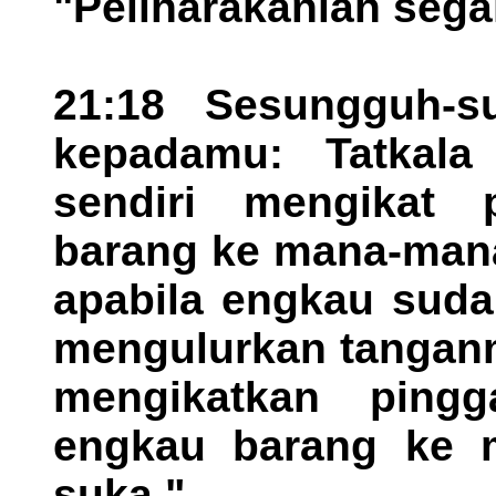
"Peliharakanlah seg
21:18 Sesungguh-s
kepadamu: Tatkal
sendiri mengikat 
barang ke mana-mana
apabila engkau suda
mengulurkan tanganm
mengikatkan pin
engkau barang ke 
suka."