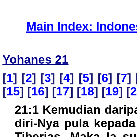
Main Index: Indon
Yohanes 21
[
1
] [
2
] [
3
] [
4
] [
5
] [
6
] [
7
] 
[
15
] [
16
] [
17
] [
18
] [
19
] [
2
21:1 Kemudian darip
diri-Nya pula kepada
Tiberias. Maka Ia s