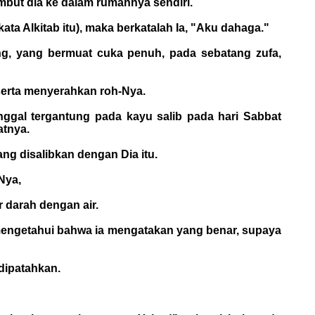
mbut dia ke dalam rumahnya sendiri.
a Alkitab itu), maka berkatalah Ia, "Aku dahaga."
ang, yang bermuat cuka penuh, pada sebatang zufa,
serta menyerahkan roh-Nya.
inggal tergantung pada kayu salib pada hari Sabbat
atnya.
ang disalibkan dengan Dia itu.
Nya,
 darah dengan air.
 mengetahui bahwa ia mengatakan yang benar, supaya
 dipatahkan.