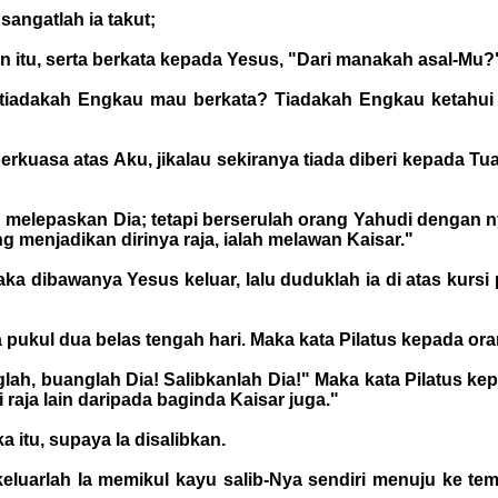
sangatlah ia takut;
an itu, serta berkata kepada Yesus, "Dari manakah asal-Mu
u tiadakah Engkau mau berkata? Tiadakah Engkau ketahu
erkuasa atas Aku, jikalau sekiranya tiada diberi kepada Tu
n melepaskan Dia; tetapi berserulah orang Yahudi dengan n
 menjadikan dirinya raja, ialah melawan Kaisar."
 maka dibawanya Yesus keluar, lalu duduklah ia di atas kur
ra pukul dua belas tengah hari. Maka kata Pilatus kepada or
nglah, buanglah Dia! Salibkanlah Dia!" Maka kata Pilatus ke
raja lain daripada baginda Kaisar juga."
itu, supaya Ia disalibkan.
keluarlah Ia memikul kayu salib-Nya sendiri menuju ke t