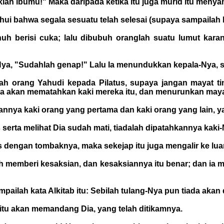
klah ibumu!" Maka daripada ketika itu juga murid itu menya
 bahwa segala sesuatu telah selesai (supaya sampailah kat
enuh berisi cuka; lalu dibubuh oranglah suatu lumut kar
Nya, "Sudahlah genap!" Lalu Ia menundukkan kepala-Nya, 
lah orang Yahudi kepada Pilatus, supaya jangan mayat t
tanya akan mematahkan kaki mereka itu, dan menurunkan may
kannya kaki orang yang pertama dan kaki orang yang lain, y
 serta melihat Dia sudah mati, tiadalah dipatahkannya kaki-
dengan tombaknya, maka sekejap itu juga mengalir ke luar
ah memberi kesaksian, dan kesaksiannya itu benar; dan ia
mpailah kata Alkitab itu: Sebilah tulang-Nya pun tiada akan
itu akan memandang Dia, yang telah ditikamnya.