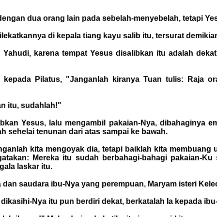
 dengan dua orang lain pada sebelah-menyebelah, tetapi Ye
lekatkannya di kepala tiang kayu salib itu, tersurat demiki
 Yahudi, karena tempat Yesus disalibkan itu adalah dekat
kepada Pilatus, "Janganlah kiranya Tuan tulis: Raja o
n itu, sudahlah!"
bkan Yesus, lalu mengambil pakaian-Nya, dibahaginya empa
lah sehelai tenunan dari atas sampai ke bawah.
anganlah kita mengoyak dia, tetapi baiklah kita membuan
gatakan: Mereka itu sudah berbahagi-bahagi pakaian-Ku
la laskar itu.
Nya dan saudara ibu-Nya yang perempuan, Maryam isteri Ke
dikasihi-Nya itu pun berdiri dekat, berkatalah Ia kepada i