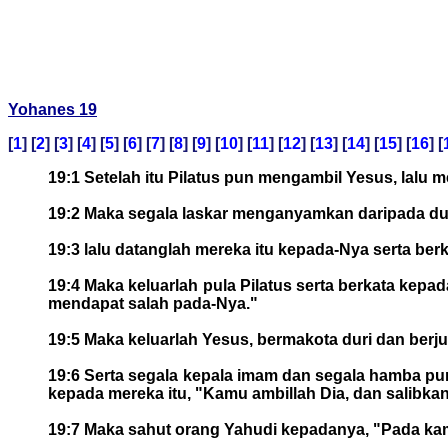
Yohanes 19
[
1
] [
2
] [
3
] [
4
] [
5
] [
6
] [
7
] [
8
] [
9
] [
10
] [
11
] [
12
] [
13
] [
14
] [
15
] [
16
] [
19:1 Setelah itu Pilatus pun mengambil Yesus, lalu 
19:2 Maka segala laskar menganyamkan daripada du
19:3 lalu datanglah mereka itu kepada-Nya serta ber
19:4 Maka keluarlah pula Pilatus serta berkata kep
mendapat salah pada-Nya."
19:5 Maka keluarlah Yesus, bermakota duri dan berju
19:6 Serta segala kepala imam dan segala hamba pun 
kepada mereka itu, "Kamu ambillah Dia, dan salibkan
19:7 Maka sahut orang Yahudi kepadanya, "Pada kami