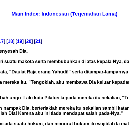
Main Index: Indonesian (Terjemahan Lama)
17
] [
18
] [
19
] [
20
] [
21
]
menyesah Dia.
ri suatu makota serta membubuhkan di atas kepala-Nya, d
kata, "Daulat Raja orang Yahudi!" serta ditampar-tamparny
ada mereka itu, "Tengoklah, aku membawa Dia keluar kepad
bah ungu. Lalu kata Pilatus kepada mereka itu sekalian, "
nampak Dia, berteriaklah mereka itu sekalian sambil katany
lah Dia! Karena aku ini tiada mendapat salah pada-Nya."
 ada suatu hukum, dan menurut hukum itu wajiblah Ia mati,