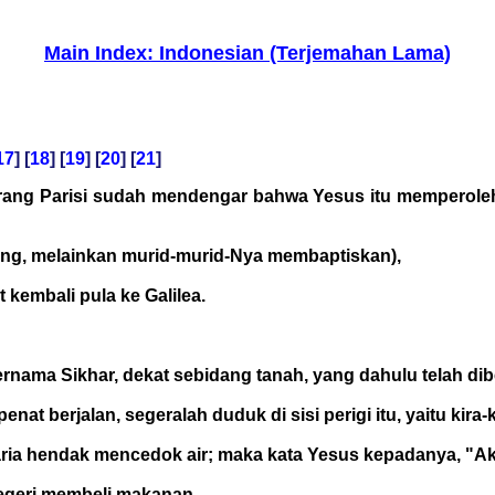
Main Index: Indonesian (Terjemahan Lama)
17
] [
18
] [
19
] [
20
] [
21
]
rang Parisi sudah mendengar bahwa Yesus itu memperoleh
ang, melainkan murid-murid-Nya membaptiskan),
 kembali pula ke Galilea.
bernama Sikhar, dekat sebidang tanah, yang dahulu telah di
nat berjalan, segeralah duduk di sisi perigi itu, yaitu kira-
ia hendak mencedok air; maka kata Yesus kepadanya, "A
egeri membeli makanan.