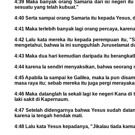
4:39 Maka banyak orang Samaria dari isi negeri i
sesuatu yang telah kubuat."
4:40 Serta sampai orang Samaria itu kepada Yesus, di
4:41 Maka terlebih banyak lagi orang percaya, kare
4:42 Lalu kata mereka itu kepada perempuan itu, 
mengetahui, bahwa Ia ini sungguhlah Juruselamat dun
4:43 Maka dua hari kemudian daripada itu berangkatla
4:44 karena Ia sendiri menyaksikan, bahwa seorang n
4:45 Apabila Ia sampai ke Galilea, maka Ia pun dis
masa raya itu; sebab mereka itu juga pergi merayakan 
4:46 Maka datanglah Ia sekali lagi ke negeri Kana di 
laki sakit di Kapernaum.
4:47 Setelah didengarnya bahwa Yesus sudah datang
karena ia tengah hendak mati.
4:48 Lalu kata Yesus kepadanya, "Jikalau tiada kamu