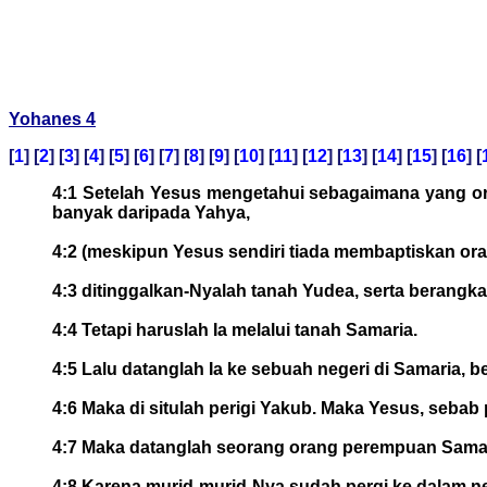
Yohanes 4
[
1
] [
2
] [
3
] [
4
] [
5
] [
6
] [
7
] [
8
] [
9
] [
10
] [
11
] [
12
] [
13
] [
14
] [
15
] [
16
] [
4:1 Setelah Yesus mengetahui sebagaimana yang o
banyak daripada Yahya,
4:2 (meskipun Yesus sendiri tiada membaptiskan or
4:3 ditinggalkan-Nyalah tanah Yudea, serta berangkat
4:4 Tetapi haruslah Ia melalui tanah Samaria.
4:5 Lalu datanglah Ia ke sebuah negeri di Samaria, 
4:6 Maka di situlah perigi Yakub. Maka Yesus, sebab pe
4:7 Maka datanglah seorang orang perempuan Samar
4:8 Karena murid-murid-Nya sudah pergi ke dalam n