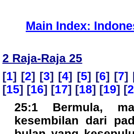
Main Index: Indon
2 Raja-Raja 25
[
1
] [
2
] [
3
] [
4
] [
5
] [
6
] [
7
] 
[
15
] [
16
] [
17
] [
18
] [
19
] [
2
25:1 Bermula, m
kesembilan dari pa
bulan yang kesepulu