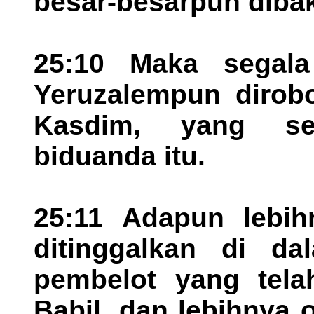
besar-besarpun dibak
25:10 Maka segala
Yeruzalempun dirobo
Kasdim, yang se
biduanda itu.
25:11 Adapun lebih
ditinggalkan di da
pembelot yang tela
Babil, dan lebihnya 