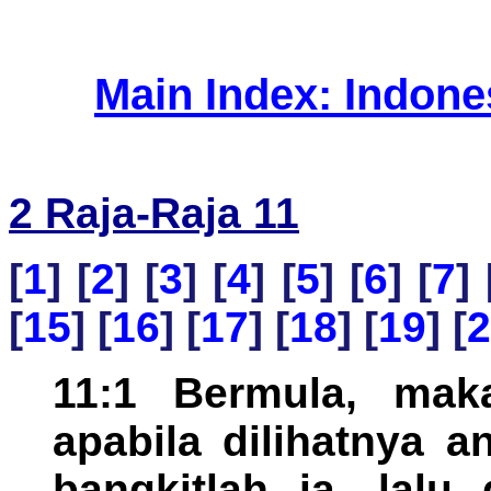
Main Index: Indon
2 Raja-Raja 11
[
1
] [
2
] [
3
] [
4
] [
5
] [
6
] [
7
] 
[
15
] [
16
] [
17
] [
18
] [
19
] [
2
11:1 Bermula, maka
apabila dilihatnya 
bangkitlah ia, lalu