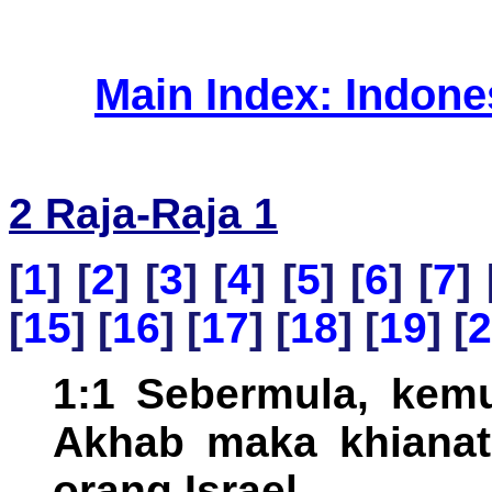
Main Index: Indon
2 Raja-Raja 1
[
1
] [
2
] [
3
] [
4
] [
5
] [
6
] [
7
] 
[
15
] [
16
] [
17
] [
18
] [
19
] [
2
1:1 Sebermula, kemu
Akhab maka khianat
orang Israel.