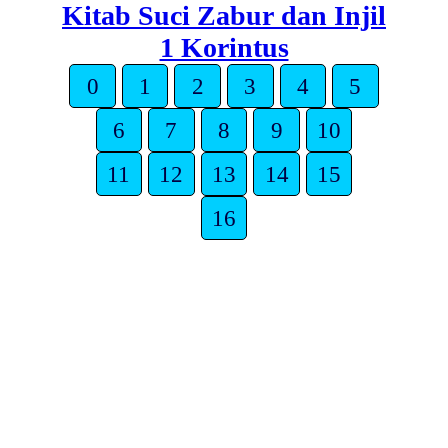
Kitab Suci Zabur dan Injil
1 Korintus
0
1
2
3
4
5
6
7
8
9
10
11
12
13
14
15
16