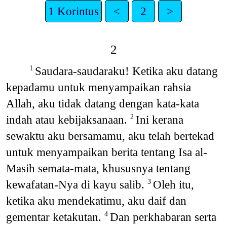
1 Korintus
<
2
>
2
Saudara-saudaraku! Ketika aku datang
1
kepadamu untuk menyampaikan rahsia
Allah, aku tidak datang dengan kata-kata
indah atau kebijaksanaan.
Ini kerana
2
sewaktu aku bersamamu, aku telah bertekad
untuk menyampaikan berita tentang Isa al-
Masih semata-mata, khususnya tentang
kewafatan-Nya di kayu salib.
Oleh itu,
3
ketika aku mendekatimu, aku daif dan
gementar ketakutan.
Dan perkhabaran serta
4