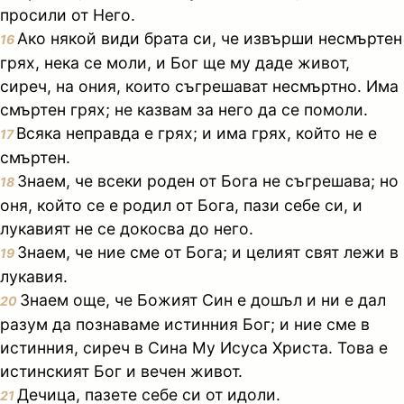
просили от Него.
Ако някой види брата си, че извърши несмъртен
16
грях, нека се моли, и Бог ще му даде живот,
сиреч, на ония, които съгрешават несмъртно. Има
смъртен грях; не казвам за него да се помоли.
Всяка неправда е грях; и има грях, който не е
17
смъртен.
Знаем, че всеки роден от Бога не съгрешава; но
18
оня, който се е родил от Бога, пази себе си, и
лукавият не се докосва до него.
Знаем, че ние сме от Бога; и целият свят лежи в
19
лукавия.
Знаем още, че Божият Син е дошъл и ни е дал
20
разум да познаваме истинния Бог; и ние сме в
истинния, сиреч в Сина Му Исуса Христа. Това е
истинският Бог и вечен живот.
Дечица, пазете себе си от идоли.
21