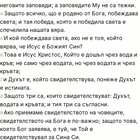
неговите заповеди; а заповедите Му не са тежки.
Защото всичко, що е родено от Бога, побеждава
4
света; и тая победа, която е победила света е
спечелила нашата вяра.
И кой побеждава света, ако не е тоя, който
5
вярва, че Исус е Божият Син?
Това е Исус Христос, Който е дошъл чрез вода и
6
кръв; не само чрез водата, но чрез водата и чрез
кръвта;
и Духът е, който свидетелствува, понеже Духът
7
е истината.
Защото три са, които свидетелствуват: Духът,
8
водата и кръвта; и тия три са съгласни.
Ако приемаме свидетелството на човеците,
9
свидетелството на Бога е по-важно; защото това,
което Бог заявява, е туй, че Той е
свидетелствувал за Сина Си.