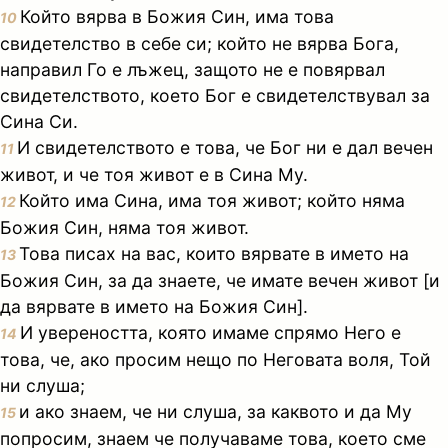
Който вярва в Божия Син, има това
10
свидетелство в себе си; който не вярва Бога,
направил Го е лъжец, защото не е повярвал
свидетелството, което Бог е свидетелствувал за
Сина Си.
И свидетелството е това, че Бог ни е дал вечен
11
живот, и че тоя живот е в Сина Му.
Който има Сина, има тоя живот; който няма
12
Божия Син, няма тоя живот.
Това писах на вас, които вярвате в името на
13
Божия Син, за да знаете, че имате вечен живот [и
да вярвате в името на Божия Син].
И увереността, която имаме спрямо Него е
14
това, че, ако просим нещо по Неговата воля, Той
ни слуша;
и ако знаем, че ни слуша, за каквото и да Му
15
попросим, знаем че получаваме това, което сме