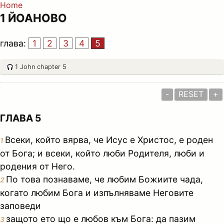
Home
1 ЙОАНОВО
глава:
1
2
3
4
5
1 John chapter 5
-
RESET
+
ГЛАВА 5
Всеки, който вярва, че Исус е Христос, е роден
1
от Бога; и всеки, който люби Родителя, люби и
родения от Него.
По това познаваме, че любим Божиите чада,
2
когато любим Бога и изпълняваме Неговите
заповеди
защото ето що е любов към Бога: да пазим
3