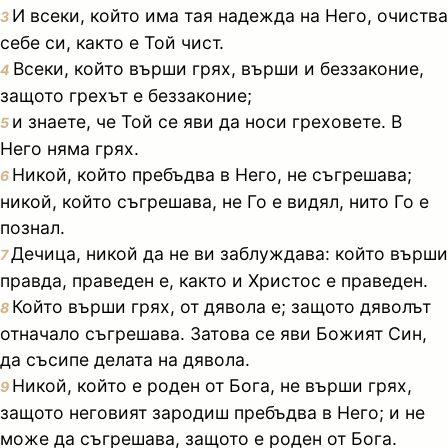
И всеки, който има тая надежда на Него, очиства
3
себе си, както е Той чист.
Всеки, който върши грях, върши и беззаконие,
4
защото грехът е беззаконие;
и знаете, че Той се яви да носи греховете. В
5
Него няма грях.
Никой, който пребъдва в Него, не съгрешава;
6
никой, който съгрешава, не Го е видял, нито Го е
познал.
Дечица, никой да не ви заблуждава: който върши
7
правда, праведен е, както и Христос е праведен.
Който върши грях, от дявола е; защото дяволът
8
отначало съгрешава. Затова се яви Божият Син,
да съсипе делата на дявола.
Никой, който е роден от Бога, не върши грях,
9
защото неговият зародиш пребъдва в Него; и не
може да съгрешава, защото е роден от Бога.