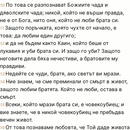
По това се разпознават Божиите чада и
10
дяволските чада; никой, който не върши правда,
не е от Бога, нито оня, който не люби брата си.
Защото поръчката, която чухте от начало, е
11
това: да любим един другиго;
и да не бъдем както Каин, който беше от
12
лукавия и уби брата си. И защо го уби? Защото
неговите дела бяха нечестиви, а братовите му
правдиви.
Недейте се чуди, братя, ако светът ви мрази.
13
Ние знаем, че сме преминали от смърт в живот,
14
защото любим братята. Който не люби, остава в
смърт.
Всеки, който мрази брата си, е човекоубиец; и
15
вие знаете, че в никой човекоубиец не пребъдва
вечен живот.
От това познаваме любовта, че Той даде живота
16