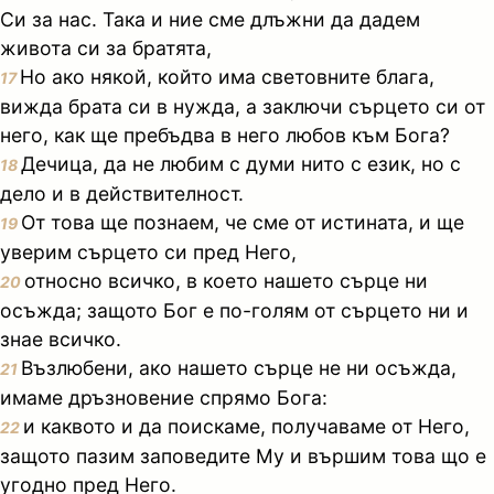
Си за нас. Така и ние сме длъжни да дадем
живота си за братята,
Но ако някой, който има световните блага,
17
вижда брата си в нужда, а заключи сърцето си от
него, как ще пребъдва в него любов към Бога?
Дечица, да не любим с думи нито с език, но с
18
дело и в действителност.
От това ще познаем, че сме от истината, и ще
19
уверим сърцето си пред Него,
относно всичко, в което нашето сърце ни
20
осъжда; защото Бог е по-голям от сърцето ни и
знае всичко.
Възлюбени, ако нашето сърце не ни осъжда,
21
имаме дръзновение спрямо Бога:
и каквото и да поискаме, получаваме от Него,
22
защото пазим заповедите Му и вършим това що е
угодно пред Него.