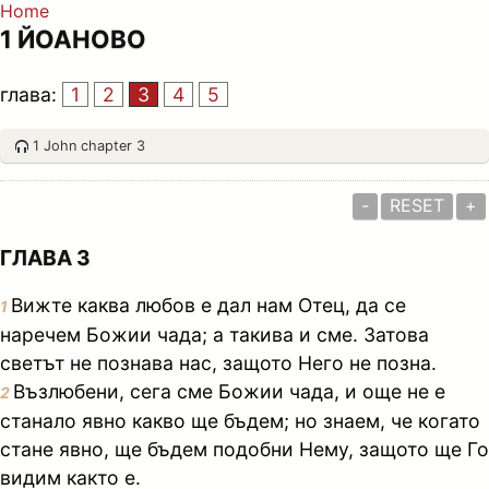
Home
1 ЙОАНОВО
глава:
1
2
3
4
5
1 John chapter 3
-
RESET
+
ГЛАВА 3
Вижте каква любов е дал нам Отец, да се
1
наречем Божии чада; а такива и сме. Затова
светът не познава нас, защото Него не позна.
Възлюбени, сега сме Божии чада, и още не е
2
станало явно какво ще бъдем; но знаем, че когато
стане явно, ще бъдем подобни Нему, защото ще Го
видим както е.